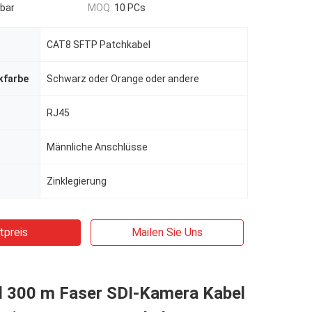
bar
MOQ:
10 PCs
CAT8 SFTP Patchkabel
kfarbe
Schwarz oder Orange oder andere
RJ45
Männliche Anschlüsse
Zinklegierung
tpreis
Mailen Sie Uns
l 300 m Faser SDI-Kamera Kabel