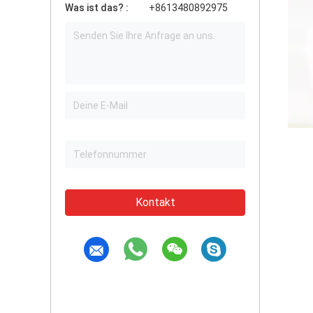
Was ist das? :
+8613480892975
Kontakt