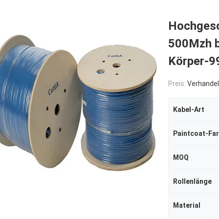
Hochgesc
500Mzh b
Körper-9
Preis:
Verhandel
Kabel-Art
Paintcoat-Fa
MOQ
Rollenlänge
Material