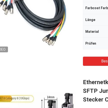
Farbcoat Far
Länge
Material
Prüfen
DEO
Bes
Ethernet
SFTP Jum
Stecker C