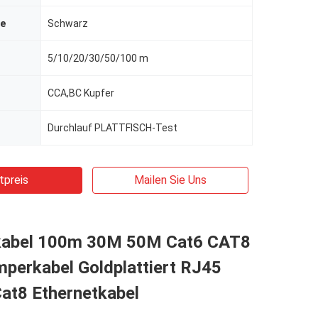
be
Schwarz
5/10/20/30/50/100 m
CCA,BC Kupfer
Durchlauf PLATTFISCH-Test
tpreis
Mailen Sie Uns
kabel 100m 30M 50M Cat6 CAT8
perkabel Goldplattiert RJ45
at8 Ethernetkabel