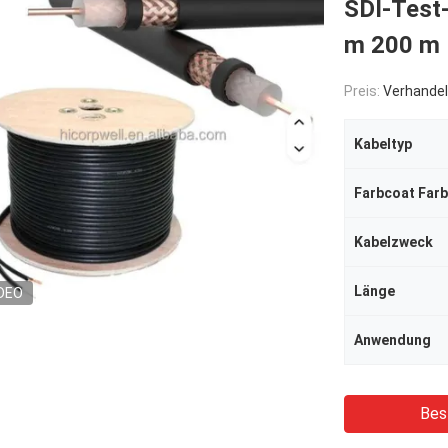
SDI-Test
m 200 m 
Preis:
Verhandel
Kabeltyp
Farbcoat Far
Kabelzweck
Länge
DEO
Anwendung
Bes