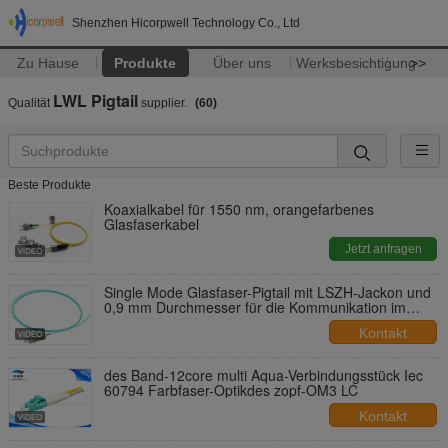
Shenzhen Hicorpwell Technology Co., Ltd
Zu Hause
Produkte
Über uns
Werksbesichtigung
>>
LWL Pigtail
Qualität
supplier.
(60)
Beste Produkte
Koaxialkabel für 1550 nm, orangefarbenes
Glasfaserkabel
Jetzt anfragen
Single Mode Glasfaser-Pigtail mit LSZH-Jackon und
0,9 mm Durchmesser für die Kommunikation im
Freien
Kontakt
des Band-12core multi Aqua-Verbindungsstück Iec
60794 Farbfaser-Optikdes zopf-OM3 LC
Kontakt