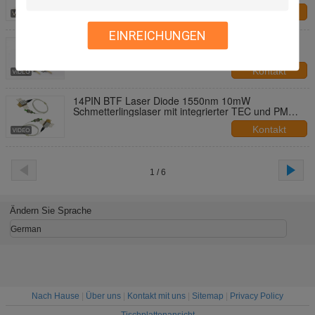
Kontakt
EINREICHUNGEN
ZOPF-Laserdiode-Modul Inspektion 9/125um
FC-/APC-Koaxial-Faser-1550nm Optik
Kontakt
14PIN BTF Laser Diode 1550nm 10mW
Schmetterlingslaser mit integrierter TEC und PM
Faser Maximalleistung 10W
Kontakt
1 / 6
Ändern Sie Sprache
German
Nach Hause
|
Über uns
|
Kontakt mit uns
|
Sitemap
|
Privacy Policy