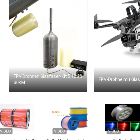
FPV Drohnen Glasfaser-Kit 5 10 20
FPV-Drohne mit Gla
30KM
VIDEO
VIDEO
VIDEO