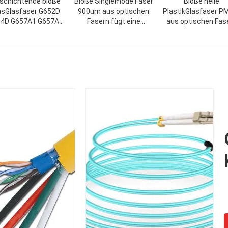
schichtende bloße
Bloße Singlemode Faser
Bloße helle
asGlasfaser G652D
900um aus optischen
PlastikGlasfaser 
4D G657A1 G657A2
Fasern fügt eine
aus optischen Fas
7B3 G657B4 G655C
zusätzliche Schichten
für das Beleuchten
G652D G657A1 G657A2
Dekoration
Inspektion für FO-Kabel-
Produktion hinzu