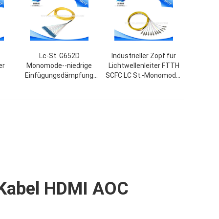
Lc-St. G652D
Industrieller Zopf für
er
Monomode--niedrige
Lichtwellenleiter FTTH
Einfügungsdämpfung
SCFC LC St.-Monomode-
er-
des Faser-Optikzopf-
-Orange Paintcoat
G652
G657A FTTH SCFC
Kabel HDMI AOC