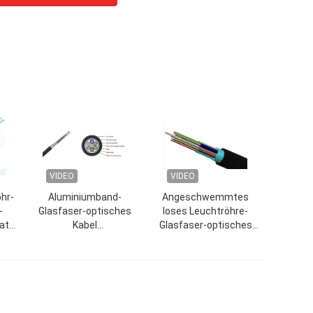
VIDEO
VIDEO
hr-
Aluminiumband-
Angeschwemmtes
-
Glasfaser-optisches
loses Leuchtröhre-
atur
Kabel
Glasfaser-optisches
kundengebundener
Kabel für
Jacken-starker
Kommunikation
Spannungs-Druck