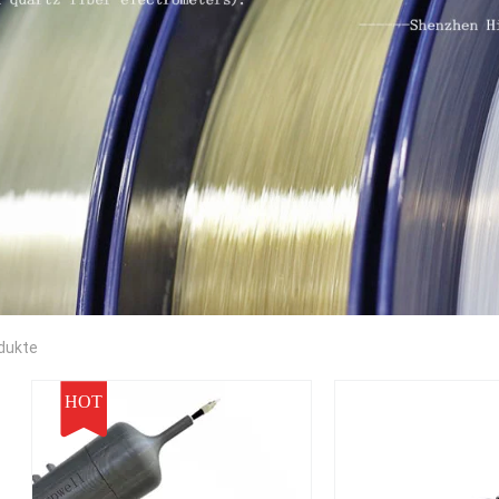
odukte
HOT