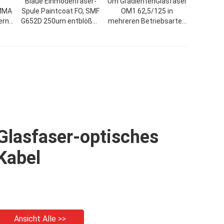
Blaue Einmodenfaser-
Um GradientenGlasfaser
PMMA
Spule Paintcoat FO, SMF
OM1 62,5/125 in
ern
G652D 250um entblößen
mehreren Betriebsarten
 der
Lichtwellenleiter
mit einem 62.5um
Kerndurchmesser
Glasfaser-optisches
Kabel
Ansicht Alle >>