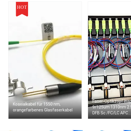
HOT
Faser-Optikzopf Ins
Koaxialkabel für 1550 nm,
9/125um 1310nm 2.5
orangefarbenes Glasfaserkabel
DFB Sc /FC/LC APC
Koaxiallaserdiode