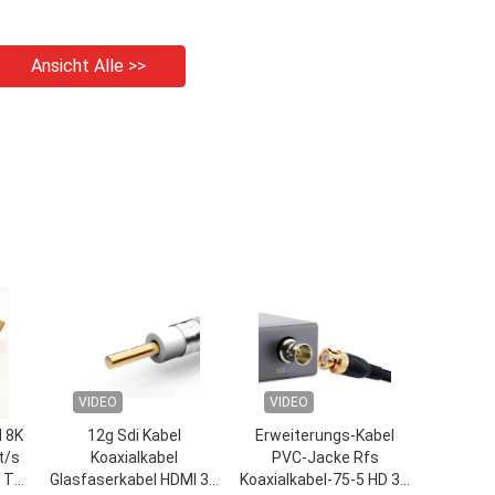
Ansicht Alle >>
VIDEO
VIDEO
 8K
12g Sdi Kabel
Erweiterungs-Kabel
t/s
Koaxialkabel
PVC-Jacke Rfs
5 TV
Glasfaserkabel HDMI 3G
Koaxialkabel-75-5 HD 3G