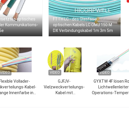
etztes optisches
FTTH LC - des Glasfaser-
 der Kommunikations-
optischen Kabels LC OM3 150 M
5e
DX Verbindungskabel 1m 3m 5m
VIDEO
VIDEO
VIDEO
Flexible Vollader-
GJFJV-
GYXTW 4F lösen Ro
ikverteilungs-Kabel-
Vielzweckverteilungs-
Lichtwellenleiter
ange Innenfarbe in
Kabel mit
Operations-Temper
-
reren Betriebsarten
flammhemmender
-40~80 ℃
900um Vollader