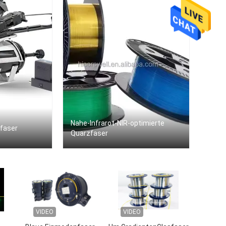
Nahe-Infrarot-NIR-optimierte
sfaser
Quarzfaser
VIDEO
VIDEO