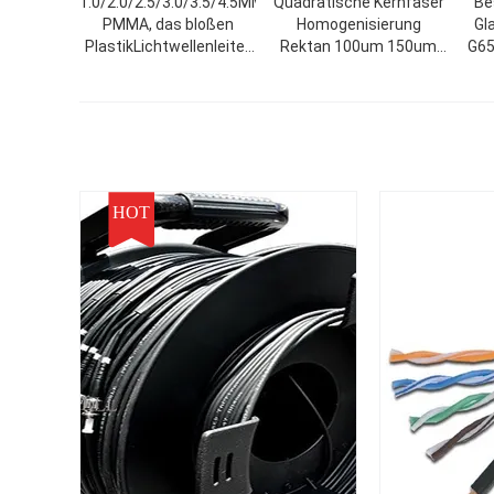
1.0/2.0/2.5/3.0/3.5/4.5MM
Quadratische Kernfaser
Be
PMMA, das bloßen
Homogenisierung
Gl
PlastikLichtwellenleiter
Rektan 100um 150um
G65
Decoation beleuchtet
200um 400um 600um
G65
Quadratische Fasern
Runde optische Fasern
HOT