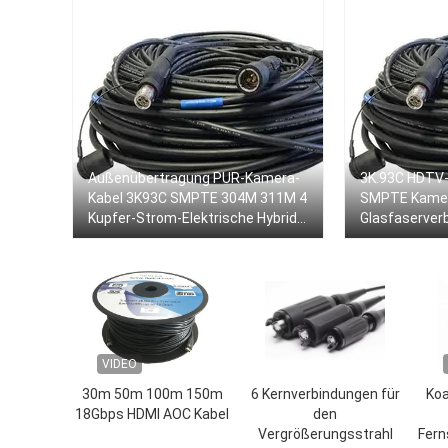
Außenübertragung PUR-Kamera-
3K.93C HDTV-
Kabel 3K93C SMPTE 304M 311M 4
SMPTE Kamer
Kupfer-Strom-Elektrische Hybrid-
Glasfaserver
Anschlussfaserkabel
0.5M
VIDEO
30m 50m 100m 150m
6 Kernverbindungen für
Koa
18Gbps HDMI AOC Kabel
den
Vergrößerungsstrahl
Fern