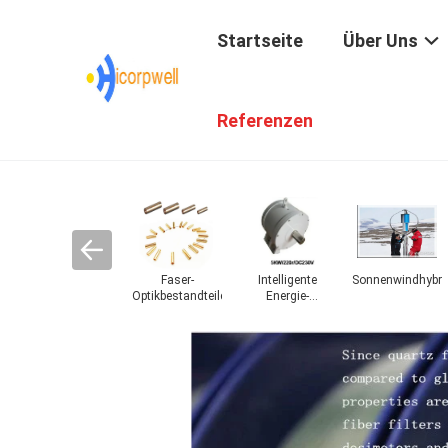
Startseite
Über Uns
Referenzen
ns-
Faserbeendigungsausrüstungen
Faser-
Intelligente
Sonnenwindhybri
Netz
Optikbestandteile
Energie-
Anwendung