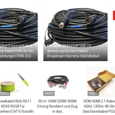
Übertragungskabel
Flexibles 3K93 FUW SMPTE
a-Kabel PUW 3k.93c
aktives optisches Kabel |
bindungen FXW-2LC-
Broadcast-Kamera-Hybridkabel
zur AV-Signalverlängerung über
große Entfernungen
VIDEO
VIDEO
VIDEO
xialkabel RG6 RG11
50 m 100M 200M 300M
OEM HDMI 2.1 Kabel
RG59 RG58 für
Strong Resilient und Dug
60Hz 120Hz 48 Gbi
sehen/CATV/Satelliten/Antenne/CCTV
in das
Glasfaserkabel PS