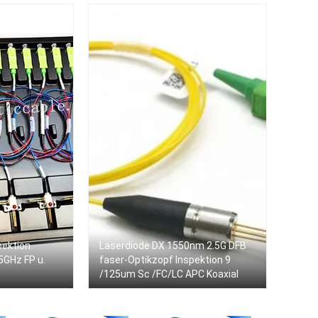
pektion
Laserdiode DX 1550nm 2.5G DFB
GHz FP u.
faser-Optikzopf Inspektion 9
/125um Sc /FC/LC APC Koaxial