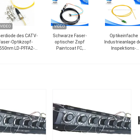
VIDEO
VIDEO
serdiode des CATV-
Schwarze Faser-
Optikeinfache
Faser-Optikzopf-
optischer Zopf
Industrieanlage d
550nm LD-PFFA2-
Paintcoat FC,
Inspektions-
D5530A-1GR
Faseroptik-
Simplexbetrieb-Fas
Verbindungskabel Iecs
9/125um des zopf-
60794
LC APC