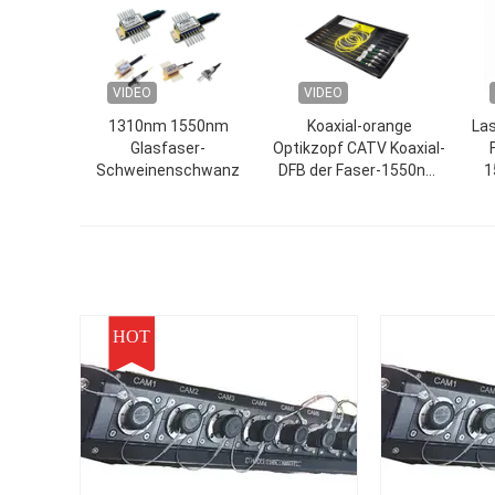
VIDEO
VIDEO
1310nm 1550nm
Koaxial-orange
La
Glasfaser-
Optikzopf CATV Koaxial-
Schweinenschwanz
DFB der Faser-1550nm
1
mit und ohne
TECHNISCHES
HOT