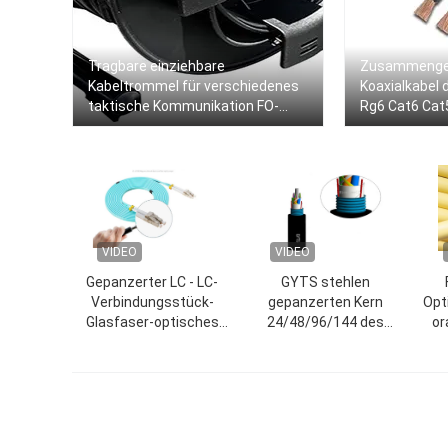
Tragbare einziehbare
Zusammenges
Kabeltrommel für verschiedenes
Koaxialkabel
taktische Kommunikation FO-
Rg6 Cat6 Cat
Kabel
VIDEO
VIDEO
Gepanzerter LC - LC-
GYTS stehlen
Verbindungsstück-
gepanzerten Kern
Opt
Glasfaser-optisches
24/48/96/144 des
or
Kabel für
Inspektionsuntertageglasfaser
meh
Kommunikation im
optischen Kabels
Freien