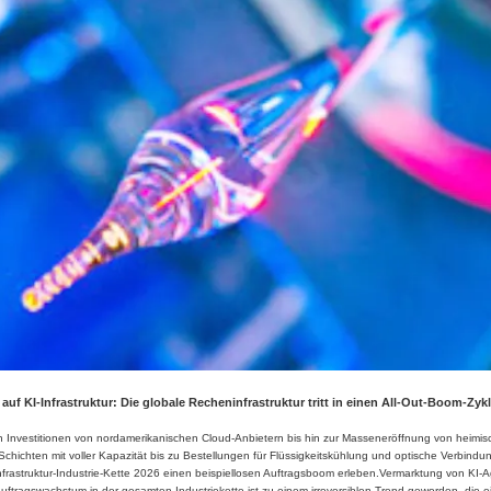
auf KI-Infrastruktur: Die globale Recheninfrastruktur tritt in einen All-Out-Boom-Zyk
an Investitionen von nordamerikanischen Cloud-Anbietern bis hin zur Masseneröffnung von heimi
 Schichten mit voller Kapazität bis zu Bestellungen für Flüssigkeitskühlung und optische Verbind
nfrastruktur-Industrie-Kette 2026 einen beispiellosen Auftragsboom erleben.Vermarktung von KI-A
tragswachstum in der gesamten Industriekette ist zu einem irreversiblen Trend geworden, die ei