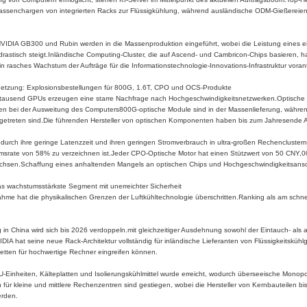
Massenchargen von integrierten Racks zur Flüssigkühlung, während ausländische ODM-Gießereien 
VIDIA GB300 und Rubin werden in die Massenproduktion eingeführt, wobei die Leistung eines ei
astisch steigt.Inländische Computing-Cluster, die auf Ascend- und Cambricon-Chips basieren, 
 rasches Wachstum der Aufträge für die Informationstechnologie-Innovations-Infrastruktur voran
netzung: Explosionsbestellungen für 800G, 1.6T, CPO und OCS-Produkte
rttausend GPUs erzeugen eine starre Nachfrage nach Hochgeschwindigkeitsnetzwerken.Optische
n bei der Ausweitung des Computers800G-optische Module sind in der Massenlieferung, währen
ngetreten sind.Die führenden Hersteller von optischen Komponenten haben bis zum Jahresende A
durch ihre geringe Latenzzeit und ihren geringen Stromverbrauch in ultra-großen Rechencluster
tumsrate von 58% zu verzeichnen ist.Jeder CPO-Optische Motor hat einen Stützwert von 50 CNY,0
wachsen.Schaffung eines anhaltenden Mangels an optischen Chips und Hochgeschwindigkeitsans
s wachstumsstärkste Segment mit unerreichter Sicherheit
e hat die physikalischen Grenzen der Luftkühltechnologie überschritten.Ranking als am schnel
g in China wird sich bis 2026 verdoppeln.mit gleichzeitiger Ausdehnung sowohl der Eintauch- als 
IDIA hat seine neue Rack-Architektur vollständig für inländische Lieferanten von Flüssigkeitskühl
erketten für hochwertige Rechner eingreifen können.
DU-Einheiten, Kälteplatten und Isolierungskühlmittel wurde erreicht, wodurch überseeische Mono
ür kleine und mittlere Rechenzentren sind gestiegen, wobei die Hersteller von Kernbauteilen bis
erden.