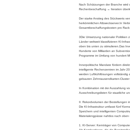
Nach Schätzungen der Branche wird d
Rechenbeschaffung → Iteration überl
Der starke Anstieg des Stückwerts ver
herkömmlichen Allzweckserver.In Verb
Gesamtbeschaffungskosten pro Rack-C
3Die Umsetzung nationaler Politiken z
Länder weltweit klassifizieren KI-Infr
oben bis unten zu stimulieren.Das In
Hunderte von Milliarden an Subventio
Programme im Umfang von hundert Milli
Innerpolitische Mandate fördern direk
intelligente Rechenzentren im Jahr 2
werden Luftkühllösungen vollständig 
gebauten Zehntausendkarten-Cluster w
In Kombination mit der Auszahlung v
Ausschreibungslisten für staatliche 
II. Rekordvolumen der Bestellungen in
Die KI-Infrastruktur umfasst fünf K
Speichern und intelligenten Computin
Materialengpässe nahtlos nach oben u
1. KI-Server: Kernträger von Compute
Als Kernhardware, die die Bereitstell