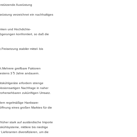
erstützende Ausrüstung
rüstung verzeichnet ein nachhaltiges
änken und Hochdichte-
gerungen konfrontiert, so daß die
reisetzung stabiler mittel- bis
t.Mehrere greifbare Faktoren
destens 3 ̊5 Jahre andauern.
itskühlgeräte erfordern strenge
plosionsartigen Nachfrage in naher
 vorhersehbaren zukünftigen Umsatz.
rdern regelmäßige Hardware-
öffnung eines großen Marktes für die
rüher stark auf ausländische Importe
kühlsysteme, mittlere bis niedrige
ieferanten diversifizieren, um die