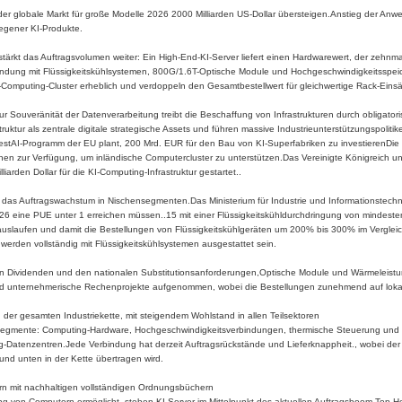
er globale Markt für große Modelle 2026 2000 Milliarden US-Dollar übersteigen.Anstieg der 
egener KI-Produkte.
stärkt das Auftragsvolumen weiter: Ein High-End-KI-Server liefert einen Hardwarewert, der zehnmal
indung mit Flüssigkeitskühlsystemen, 800G/1.6T-Optische Module und Hochgeschwindigkeitsspeic
omputing-Cluster erheblich und verdoppeln den Gesamtbestellwert für gleichwertige Rack-Einsä
ur Souveränität der Datenverarbeitung treibt die Beschaffung von Infrastrukturen durch obligatori
astruktur als zentrale digitale strategische Assets und führen massive Industrieunterstützungspol
vestAI-Programm der EU plant, 200 Mrd. EUR für den Bau von KI-Superfabriken zu investierenDie 
nen zur Verfügung, um inländische Computercluster zu unterstützen.Das Vereinigte Königreich un
arden Dollar für die KI-Computing-Infrastruktur gestartet..
t das Auftragswachstum in Nischensegmenten.Das Ministerium für Industrie und Informationstechn
026 eine PUE unter 1 erreichen müssen..15 mit einer Flüssigkeitskühldurchdringung von mindes
auslaufen und damit die Bestellungen von Flüssigkeitskühlgeräten um 200% bis 300% im Vergleic
erden vollständig mit Flüssigkeitskühlsystemen ausgestattet sein.
on Dividenden und den nationalen Substitutionsanforderungen,Optische Module und Wärmeleistu
und unternehmerische Rechenprojekte aufgenommen, wobei die Bestellungen zunehmend auf lokale
 der gesamten Industriekette, mit steigendem Wohlstand in allen Teilsektoren
ernsegmente: Computing-Hardware, Hochgeschwindigkeitsverbindungen, thermische Steuerung und
g-Datenzentren.Jede Verbindung hat derzeit Auftragsrückstände und Lieferknappheit., wobei der 
nd unten in der Kette übertragen wird.
rn mit nachhaltigen vollständigen Ordnungsbüchern
ung von Computern ermöglicht, stehen KI-Server im Mittelpunkt des aktuellen Auftragsboom.Top-Hers