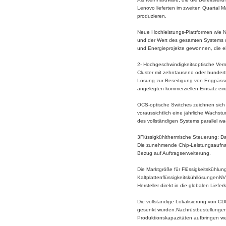
Lenovo lieferten im zweiten Quartal 
produzieren.
Neue Hochleistungs-Plattformen wie N
und der Wert des gesamten Systems dr
und Energieprojekte gewonnen, die ein
2- Hochgeschwindigkeitsoptische Ver
Cluster mit zehntausend oder hunde
Lösung zur Beseitigung von Engpässe
angelegten kommerziellen Einsatz ei
OCS-optische Switches zeichnen sich 
voraussichtlich eine jährliche Wachs
des vollständigen Systems parallel 
3Flüssigkühlthermische Steuerung: Da
Die zunehmende Chip-Leistungsaufnahm
Bezug auf Auftragserweiterung.
Die Marktgröße für Flüssigkeitskühlun
KaltplattenflüssigkeitskühllösungenNV
Hersteller direkt in die globalen Lief
Die vollständige Lokalisierung von C
gesenkt wurden.Nachrüstbestellungen f
Produktionskapazitäten aufbringen w