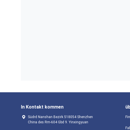
In Kontakt kommen
ü
Südrd Nanshan Bezirk 518054 Shenzhen
Fir
China des Rm-604 Gbd 9. Yinxingyuan
Fa