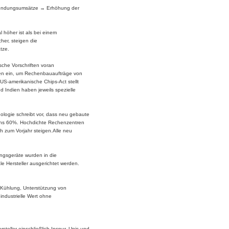
Anwendungsumsätze → Erhöhung der
 höher ist als bei einem
her, steigen die
tze.
sche Vorschriften voran
itiken ein, um Rechenbauaufträge von
US-amerikanische Chips-Act stellt
d Indien haben jeweils spezielle
ologie schreibt vor, dass neu gebaute
tens 60%. Hochdichte Rechenzentren
h zum Vorjahr steigen.Alle neu
ngsgeräte wurden in die
 Hersteller ausgerichtet werden.
 Kühlung, Unterstützung von
industrielle Wert ohne
teller einschließlich Inspur, Unis und