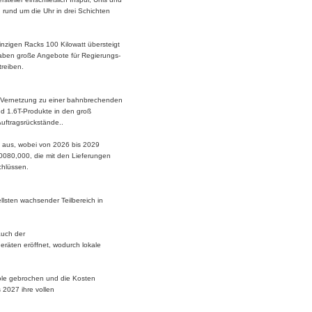
rund um die Uhr in drei Schichten
nzigen Racks 100 Kilowatt übersteigt
haben große Angebote für Regierungs-
treiben.
 Vernetzung zu einer bahnbrechenden
d 1.6T-Produkte in den groß
uftragsrückstände..
n aus, wobei von 2026 bis 2029
0080,000, die mit den Lieferungen
chlüssen.
lsten wachsender Teilbereich in
auch der
geräten eröffnet, wodurch lokale
pole gebrochen und die Kosten
 2027 ihre vollen