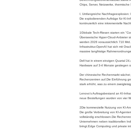
Chips, Server, Netzwerke, thermische
I. Umfangreiche Nachfrageexplosion: 
Die explodierenden Aufträge für KI-Inf
kontinuierlich eine inkrementelle Na
1Globale Tech-Riesen starten ein "Co
Überseeische Hyper-Cloud-Anbieter si
werden 2026 voraussichtlich 710 Mrd. 
Infrastruktur.OpenAI hat sich mit Ora
massive langfristige Rahmenordnungen
Dell hat in einem einzigen Quartal 24
Hardware auf 3-4 Monate gestiegen s
Der chinesische Rechenmarkt wächst p
Rechenzentren auf.Die Einführung gr
stark erhöht, was zu einem zweigleisi
Lenovo's Auftragsbestand an KI-Infrast
neue Bestellungen wurden von vier W
2Die kommerzielle Nutzung von KI-An
Die große Verbreitung von KI-Agenten
vollständig erschlossen.Die Rechenres
Unternehmen neben traditionellen Indu
bringt.Edge Computing und private int