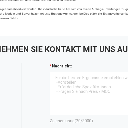
eitgehend absorbiert worden. Die industrielle Kette hat sich von reinen Auftrags-Erwartungen zu 
che Module und Server halten robuste Bruttogewinnmargen beiDies stärkt die Ertragsvorhersehba
samten Sektor.
EHMEN SIE KONTAKT MIT UNS AU
Nachricht:
Zeichen übrig(
20
/3000)