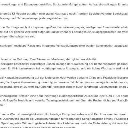
mverteilungs- und Datenzentrumshilfen: Strukturelle Mangel spüren Auftragsbestellungen für unt
r große KI-Modelle schaffen eine starke Nachfrage nach Premium-Speicher.Verteilte Speicheraus
asing und IT-Innovationsprojekte angetrieben wird.
r die Nachfrage nach Hochspannungs-Gleichstromversorgungen, intelligenten Stromverteilerschr
e auf der ganzen Welt sind aufgrund unzureichender Leistungsausrüstungskapazitäten mit Verzö
ufträgen überschwemmt sind.
enanlagen, modulare Racks und integrierte Verkabelungsprojekte werden kontinuierlich ausgebaut.F
ohlstands der Ordnung: Drei Säulen zur Minderung der zyklischen Volatilität
ezüglich potenzieller kurzfristiger Blasen im Zuge der Erweiterung der Rechenkapazität geäußer
sboom für KI-Infrastrukturen kein vorübergehender Anstieg ist, und ein hohes Wachstum wird min
die Kapazitätserweiterung auf der Lieferseite.Hochwertige optische Chips und Präzisionsflüssigke
igungDie Kapazitätserweiterung dauert typischerweise 1-2 Jahre, was es unmöglich macht, der ex
bestand gerecht zu werden.Führende Hersteller sichern durch langfristige Lieferverträge einen
 technologische Iteration eine neue Nachfrage.kundenspezifische ASICs und Next-Gen-TPUs erfo
r. MoE große Modelle und verteilte Trainingsarchitekturen erhöhen die Rechendichte pro Rack.Er
tren.
tution neue Wachstumsmöglichkeiten: Hochwertige Computerhardware und Kernkomponenten waren f
Durchbrüche haben die Lokalisierungsraten für vollständige Server drastisch erhöht, Flüssigkeits
peichergeräte.Während globale Anbieter ihre Lieferketten durch die Einbeziehung chinesischer L
chen als auch auf dem ausländischen Markt zu erweitern.