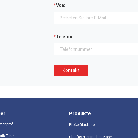
Von:
Telefon:
Kontakt
ber
Produkte
menprofil
Bloße Glasfaser
brik Tour
Glasfaser-optisches Kabel