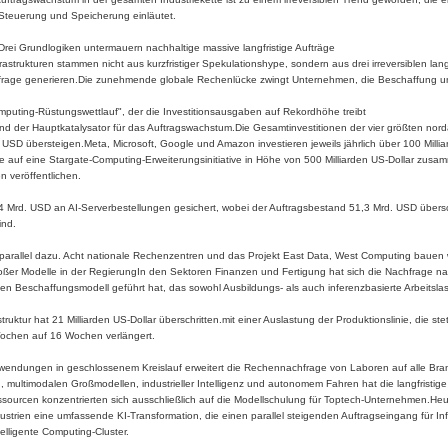
 Steuerung und Speicherung einläutet.
Drei Grundlogiken untermauern nachhaltige massive langfristige Aufträge
rastrukturen stammen nicht aus kurzfristiger Spekulationshype, sondern aus drei irreversiblen lan
chfrage generieren.Die zunehmende globale Rechenlücke zwingt Unternehmen, die Beschaffung un
mputing-Rüstungswettlauf", der die Investitionsausgaben auf Rekordhöhe treibt
nd der Hauptkatalysator für das Auftragswachstum.Die Gesamtinvestitionen der vier größten nor
USD übersteigen.Meta, Microsoft, Google und Amazon investieren jeweils jährlich über 100 Millia
cle auf eine Stargate-Computing-Erweiterungsinitiative in Höhe von 500 Milliarden US-Dollar zusa
 veröffentlichen.
,4 Mrd. USD an AI-Serverbestellungen gesichert, wobei der Auftragsbestand 51,3 Mrd. USD übersch
ind.
arallel dazu. Acht nationale Rechenzentren und das Projekt East Data, West Computing bauen we
oßer Modelle in der RegierungIn den Sektoren Finanzen und Fertigung hat sich die Nachfrage n
gen Beschaffungsmodell geführt hat, das sowohl Ausbildungs- als auch inferenzbasierte Arbeitsla
ruktur hat 21 Milliarden US-Dollar überschritten.mit einer Auslastung der Produktionslinie, die ste
ochen auf 16 Wochen verlängert.
wendungen in geschlossenem Kreislauf erweitert die Rechennachfrage von Laboren auf alle Br
, multimodalen Großmodellen, industrieller Intelligenz und autonomem Fahren hat die langfristi
sourcen konzentrierten sich ausschließlich auf die Modellschulung für Toptech-Unternehmen.Heut
strien eine umfassende KI-Transformation, die einen parallel steigenden Auftragseingang für Inf
elligente Computing-Cluster.