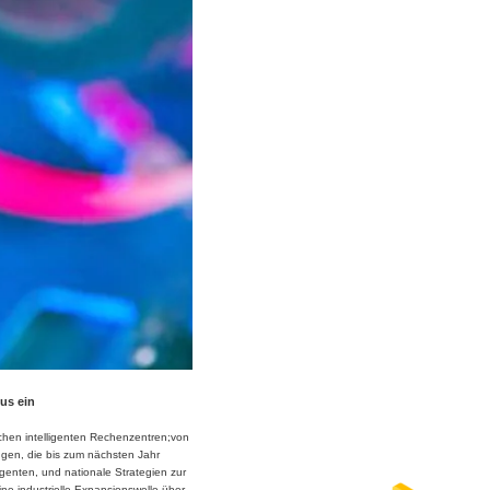
lus ein
schen intelligenten Rechenzentren;von
ungen, die bis zum nächsten Jahr
genten, und nationale Strategien zur
ne industrielle Expansionswelle über