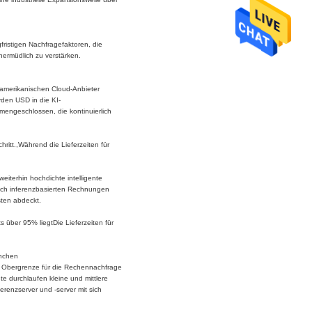
gfristigen Nachfragefaktoren, die
ermüdlich zu verstärken.
damerikanischen Cloud-Anbieter
rden USD in die KI-
mmengeschlossen, die kontinuierlich
ritt.,Während die Lieferzeiten für
iterhin hochdichte intelligente
ach inferenzbasierten Rechnungen
sten abdeckt.
ts über 95% liegtDie Lieferzeiten für
anchen
ge Obergrenze für die Rechennachfrage
e durchlaufen kleine und mittlere
erenzserver und -server mit sich