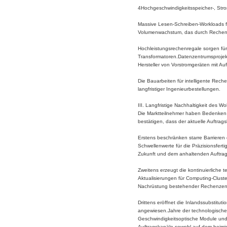
4Hochgeschwindigkeitsspeicher-, Stro
Massive Lesen-Schreiben-Workloads fü
Volumenwachstum, das durch Rechenle
Hochleistungsrechenregale sorgen fü
Transformatoren.Datenzentrumsprojekt
Hersteller von Vorstromgeräten mit A
Die Bauarbeiten für intelligente Rech
langfristiger Ingenieurbestellungen.
III. Langfristige Nachhaltigkeit des W
Die Marktteilnehmer haben Bedenken b
bestätigen, dass der aktuelle Auftrag
Erstens beschränken starre Barrieren 
Schwellenwerte für die Präzisionsfert
Zukunft und dem anhaltenden Auftrags
Zweitens erzeugt die kontinuierliche
Aktualisierungen für Computing-Cluste
Nachrüstung bestehender Rechenzen
Drittens eröffnet die Inlandssubsti
angewiesen.Jahre der technologischen 
Geschwindigkeitsoptische Module und S
Auftragskanäle sowohl auf dem heimis