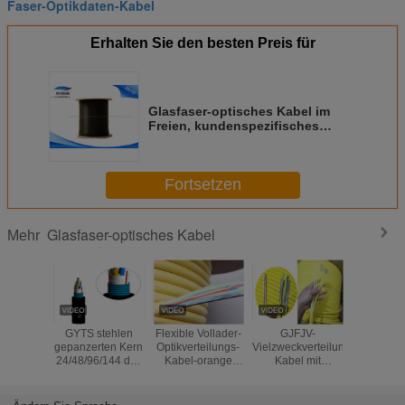
Faser-Optikdaten-Kabel
Erhalten Sie den besten Preis für
Glasfaser-optisches Kabel im
Freien, kundenspezifisches
Tropfen-Fiberglas-Kabel des
Verbindungsstück-G652D
Fortsetzen
Glasfaser-optisches Kabel
Mehr
GYTS stehlen
Flexible Vollader-
GJFJV-
GYXTW 4F
gepanzerten Kern
Optikverteilungs-
Vielzweckverteilungs-
Roh
24/48/96/144 des
Kabel-orange
Kabel mit
Lichtwelle
Inspektionsuntertageglasfaser-
Innenfarbe in
flammhemmender
Operati
optischen Kabels
mehreren
900um Vollader
Temper
Betriebsarten
-40~8