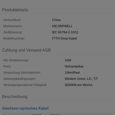
Produktdetails
Herkunftsort:
China
Markenname:
HICORPWELL
Zertifizierung:
IEC 60794-2-10/11
Modellnummer:
FTTH-Drop-Kabel
Zahlung und Versand AGB
Min Bestellmenge:
1KM
Preis:
Verhandelbar
Verpackung Informationen:
10km/Reel
Zahlungsbedingungen:
Western Union, L/C, T/T
Versorgungsmaterial-Fähigkeit:
3000KM pro Woche
Beschreibung
Glasfaser-optisches Kabel