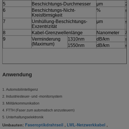
5
Beschichtungs-Durchmesser
μm
2
6
Beschichtungs-Nicht-
%
≤
Kreisförmigkeit
7
Umhüllung-Beschichtungs-
μm
≤
Exzentrizität
8
Kabel-Grenzwellenlänge
Nanometer
λ
9
Verminderung
1310nm
dB/km
≤
(Maximum)
1550nm
dB/km
≤
Anwendung
1.
Automobilintelligenz
2.
Industriesteuer- und -monitorsystem
3.
Militärkommunikation
4.
FTTH (Faser zum automatisch anzusteuern)
5.
Unterhaltungselektronik
Faseroptikdrahtseil
LWL-Netzwerkkabel
Umbauten:
,
,