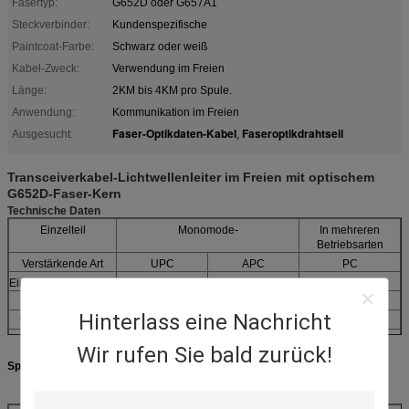
Fasertyp:
G652D oder G657A1
Steckverbinder:
Kundenspezifische
Paintcoat-Farbe:
Schwarz oder weiß
Kabel-Zweck:
Verwendung im Freien
Länge:
2KM bis 4KM pro Spule.
Anwendung:
Kommunikation im Freien
Faser-Optikdaten-Kabel
Faseroptikdrahtseil
Ausgesucht:
,
Transceiverkabel-Lichtwellenleiter im Freien mit optischem
G652D-Faser-Kern
Technische Daten
Einzelteil
Monomode-
In mehreren
Betriebsarten
Verstärkende Art
UPC
APC
PC
Einfügungsdämpfung
Reture-Verlust
>
or=45dB
>
or=55dB
>
or=35dB
Hinterlass eine Nachricht
Wiederholbarkeit
Temperatur
-40/+80
Wir rufen Sie bald zurück!
Specifications&Performances