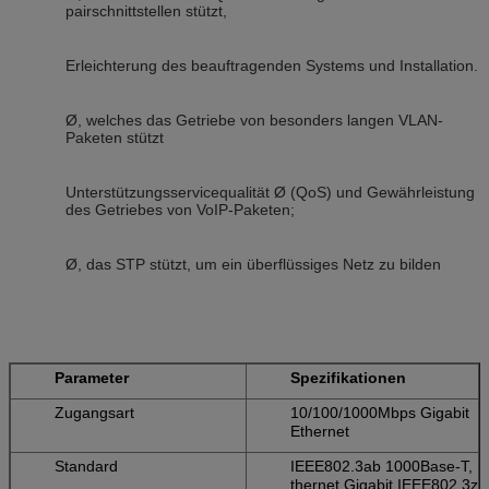
pairschnittstellen stützt,
Erleichterung des beauftragenden Systems und Installation.
Ø, welches das Getriebe von besonders langen VLAN-
Paketen stützt
Unterstützungsservicequalität Ø (QoS) und Gewährleistung
des Getriebes von VoIP-Paketen;
Ø, das STP stützt, um ein überflüssiges Netz zu bilden
Parameter
Spezifikationen
Zugangsart
10/100/1000Mbps Gigabit
Ethernet
Standard
IEEE802.3ab 1000Base-T,
thernet Gigabit IEEE802.3z