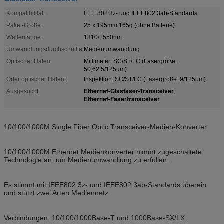
Kompatibilität:
IEEE802.3z- und IEEE802.3ab-Standards
Paket-Größe:
25 x 195mm 165g (ohne Batterie)
Wellenlänge:
1310/1550nm
Umwandlungsdurchschnitte:
Medienumwandlung
Optischer Hafen:
Millimeter: SC/ST/FC (Fasergröße:
50,62.5/125µm)
Oder optischer Hafen:
Inspektion: SC/ST/FC (Fasergröße: 9/125µm)
Ethernet-Glasfaser-Transceiver
Ausgesucht:
,
Ethernet-Fasertransceiver
10/100/1000M Single Fiber Optic Transceiver-Medien-Konverter
10/100/1000M Ethernet Medienkonverter nimmt zugeschaltete
Technologie an, um Medienumwandlung zu erfüllen.
Es stimmt mit IEEE802.3z- und IEEE802.3ab-Standards überein
und stützt zwei Arten Mediennetz
Verbindungen: 10/100/1000Base-T und 1000Base-SX/LX.