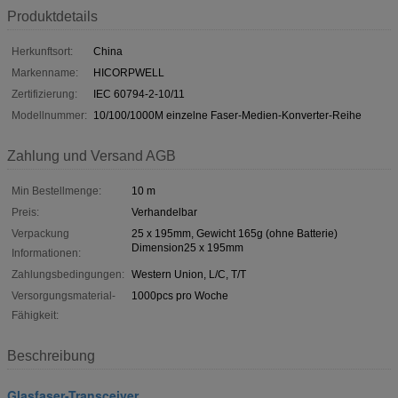
Produktdetails
Herkunftsort:
China
Markenname:
HICORPWELL
Zertifizierung:
IEC 60794-2-10/11
Modellnummer:
10/100/1000M einzelne Faser-Medien-Konverter-Reihe
Zahlung und Versand AGB
Min Bestellmenge:
10 m
Preis:
Verhandelbar
Verpackung
25 x 195mm, Gewicht 165g (ohne Batterie)
Dimension25 x 195mm
Informationen:
Zahlungsbedingungen:
Western Union, L/C, T/T
Versorgungsmaterial-
1000pcs pro Woche
Fähigkeit:
Beschreibung
Glasfaser-Transceiver