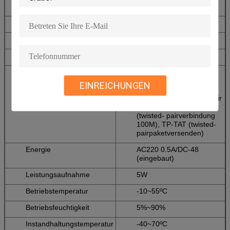
Umwandlungsdurchschnitte
Medienumwandlung
Verzögerung
<10us>
BRUSTBEEREN
<10-9>
MTBF
100.000 Stunden
LED
PWR (Stromversorgung),
FX-VERBINDUNG
EINREICHUNGEN
(Lichtleitstreckenaktion),
TP LINK1000 (twisted pair
link1000M), TP LINK100
(twisted- pairverbindung
100M), TP-TAT (twisted-
pairpaketversenden)
Energie
AC220 0.5A/DC-48
(eingebaut)
Leistungsaufnahme
5W
Betriebstemperatur
-10~55ºC
Betriebsfeuchtigkeit
5%~90%
Instandhaltungstemperatur
-40~70ºC