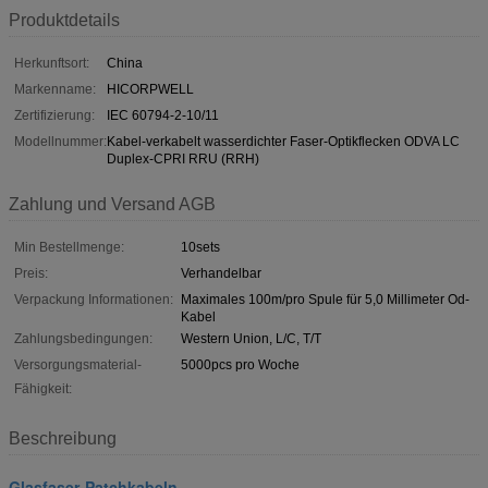
Produktdetails
Herkunftsort:
China
Markenname:
HICORPWELL
Zertifizierung:
IEC 60794-2-10/11
Modellnummer:
Kabel-verkabelt wasserdichter Faser-Optikflecken ODVA LC
Duplex-CPRI RRU (RRH)
Zahlung und Versand AGB
Min Bestellmenge:
10sets
Preis:
Verhandelbar
Verpackung Informationen:
Maximales 100m/pro Spule für 5,0 Millimeter Od-
Kabel
Zahlungsbedingungen:
Western Union, L/C, T/T
Versorgungsmaterial-
5000pcs pro Woche
Fähigkeit:
Beschreibung
Glasfaser-Patchkabeln