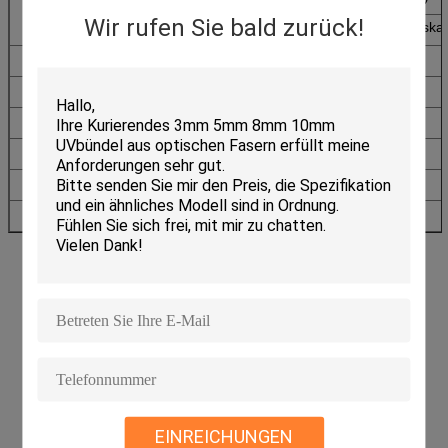
Eigenschaften
Wir rufen Sie bald zurück!
Sockel
≤100N (Niederlassungskab
Grad
IP68
Fügende Zeit
Minute 500
Haltbarkeit (Max.dB)
0,2
Reaptability (Max.dB)
0,5
Betriebstemperatur (℃)
-40~+85
Lagertemperatur (℃)
-40~+85
EINREICHUNGEN