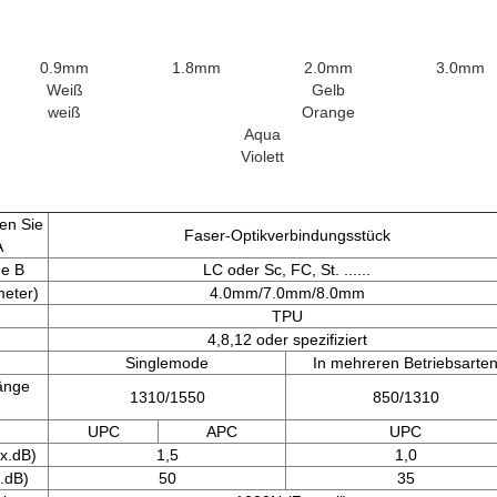
0.9mm
1.8mm
2.0mm
3.0mm
Weiß
Gelb
weiß
Orange
Aqua
Violett
en Sie
Faser-Optikverbindungsstück
A
e B
LC oder Sc, FC, St. ......
meter)
4.0mm/7.0mm/8.0mm
TPU
4,8,12 oder spezifiziert
Singlemode
In mehreren Betriebsarte
änge
1310/1550
850/1310
UPC
APC
UPC
x.dB)
1,5
1,0
.dB)
50
35