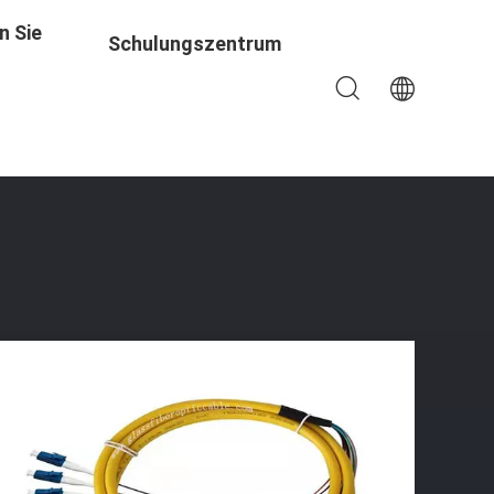
n Sie
Schulungszentrum
enkabel PVCs LSZH Inspektions-12C Optisches