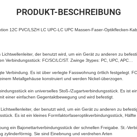
PRODUKT-BESCHREIBUNG
ektion 12C PVC/LSZH LC UPC-LC UPC Massen-Faser-Optikflecken-Kab
 Lichtwellenleiter, der benutzt wird, um ein Gerät zu anderen zu befest
rten Verbindungsstück: FC/SC/LC/ST. Zwinge 3types: PC, UPC, APC…
legte Verbindung. Es ist über verlegte Fasswohnung örtlich festgelegt. 
einem Metallgehäuse konstruiert und werden Nickel-überzogen.
bindungsstück ein universelles Stoß-/Zugartverbindungsstück. Es ist ein
t einer einfachen Gegentaktbewegung und wird befestigt.
 Lichtwellenleiter, der benutzt wird, um ein Gerät zu anderen zu befest
sstück. Es ist ein kleines Formfaktorfaseroptikverbindungsstück, Hälft
pung ein Bajonettartverbindungsstück der schnellen Freigabe. St.-Verb
g zylinderförmig. Sie sind Einebnung und verdrehen Arten