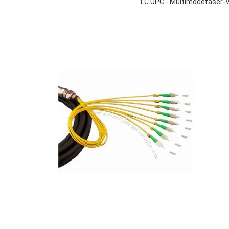
LC UPC - Multimodefaser-