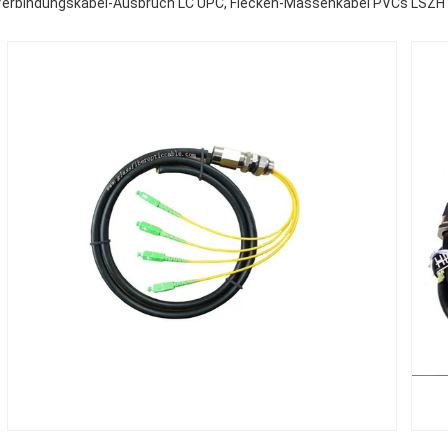
Verbindungskabel-Ausbruch LC UPC, Flecken-Massenkabel PVCs LSZH 