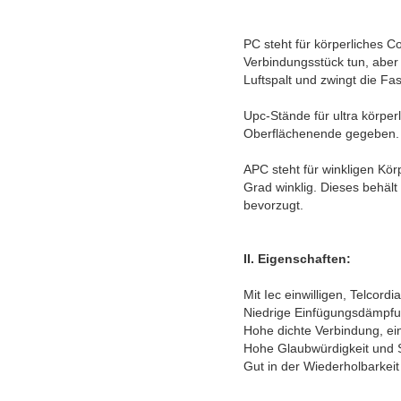
PC steht für körperliches C
Verbindungsstück tun, aber 
Luftspalt und zwingt die Fa
Upc-Stände für ultra körper
Oberflächenende gegeben. D
APC steht für winkligen Kör
Grad winklig. Dieses behäl
bevorzugt.
II. Eigenschaften:
Mit Iec einwilligen, Telco
Niedrige Einfügungsdämpfun
Hohe dichte Verbindung, ei
Hohe Glaubwürdigkeit und St
Gut in der Wiederholbarkeit