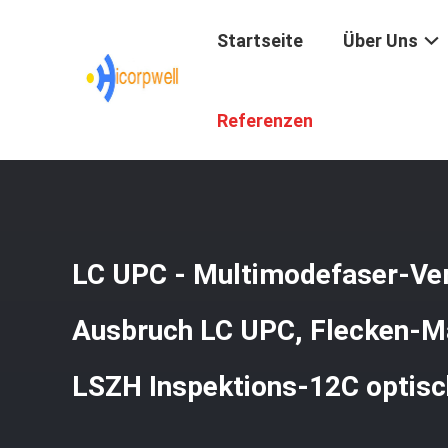
Startseite
Über Uns
Startseite
/
Produkte
/
Glasfaser-Patchkabeln
/
LC UPC 
Referenzen
LC UPC - Multimodefaser-Ve
Ausbruch LC UPC, Flecken-
LSZH Inspektions-12C optis