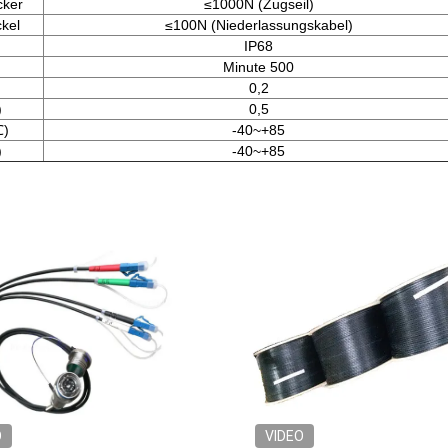
cker
≤1000N (Zugseil)
kel
≤100N (Niederlassungskabel)
IP68
Minute 500
0,2
)
0,5
℃)
-40~+85
)
-40~+85
O
VIDEO