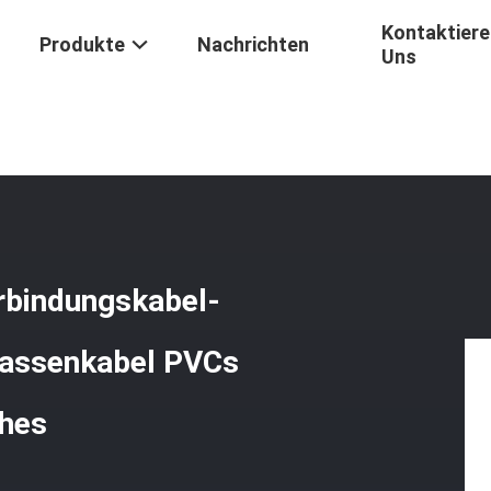
Kontaktiere
Produkte
Nachrichten
Uns
- Multimodefaser-Verbindungskabel-Ausbruch LC UPC, Flecken-Mass
rbindungskabel-
Massenkabel PVCs
ches