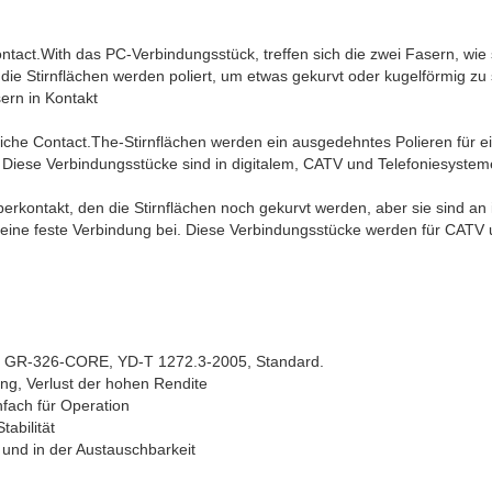
ontact.With das PC-Verbindungsstück, treffen sich die zwei Fasern, wie
die Stirnflächen werden poliert, um etwas gekurvt oder kugelförmig zu 
sern in Kontakt
liche Contact.The-Stirnflächen werden ein ausgedehntes Polieren für e
iese Verbindungsstücke sind in digitalem, CATV und Telefoniesysteme
perkontakt, den die Stirnflächen noch gekurvt werden, aber sie sind an
t eine feste Verbindung bei. Diese Verbindungsstücke werden für CAT
rdia GR-326-CORE, YD-T 1272.3-2005, Standard.
g, Verlust der hohen Rendite
nfach für Operation
abilität
 und in der Austauschbarkeit