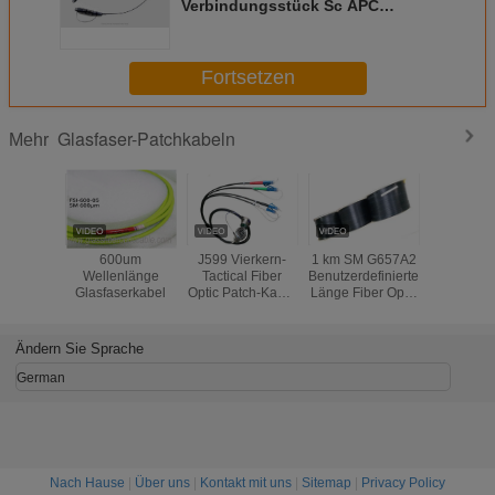
Verbindungsstück Sc APC
verkabelt Verlust der
Kommunikations-hohen Rendite
im Freien
Fortsetzen
Glasfaser-Patchkabeln
Mehr
600um
J599 Vierkern-
1 km SM G657A2
Quetschfes
Wellenlänge
Tactical Fiber
Benutzerdefinierte
Lichtwelle
Glasfaserkabel
Optic Patch-Kabel
Länge Fiber Optic
Patchkabel
pro Rolle 100 m -
Patchkabel
2 Adern 
1000 m Länge
Selbsttragende
Schw
FTTH Indoor
Ändern Sie Sprache
Leichtgewicht
German
Nach Hause
|
Über uns
|
Kontakt mit uns
|
Sitemap
|
Privacy Policy