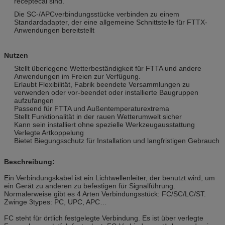
receptecal sind.
Die SC-/APCverbindungsstücke verbinden zu einem
Standardadapter, der eine allgemeine Schnittstelle für FTTX-
Anwendungen bereitstellt
Nutzen
Stellt überlegene Wetterbeständigkeit für FTTA und andere
Anwendungen im Freien zur Verfügung.
Erlaubt Flexibilität, Fabrik beendete Versammlungen zu
verwenden oder vor-beendet oder installierte Baugruppen
aufzufangen
Passend für FTTA und Außentemperaturextrema
Stellt Funktionalität in der rauen Wetterumwelt sicher
Kann sein installiert ohne spezielle Werkzeugausstattung
Verlegte Artkoppelung
Bietet Biegungsschutz für Installation und langfristigen Gebrauch
Beschreibung:
Ein Verbindungskabel ist ein Lichtwellenleiter, der benutzt wird, um
ein Gerät zu anderen zu befestigen für Signalführung.
Normalerweise gibt es 4 Arten Verbindungsstück: FC/SC/LC/ST.
Zwinge 3types: PC, UPC, APC…
FC steht für örtlich festgelegte Verbindung. Es ist über verlegte