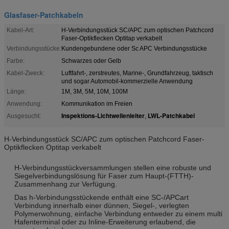
Glasfaser-Patchkabeln
Kabel-Art:
H-Verbindungsstück SC/APC zum optischen Patchcord
Faser-Optikflecken Optitap verkabelt
Verbindungsstücke:
Kundengebundene oder Sc APC Verbindungsstücke
Farbe:
Schwarzes oder Gelb
Kabel-Zweck:
Luftfahrt-, zerstreutes, Marine-, Grundfahrzeug, taktisch
und sogar Automobil-kommerzielle Anwendung
Länge:
1M, 3M, 5M, 10M, 100M
Anwendung:
Kommunikation im Freien
Inspektions-Lichtwellenleiter
LWL-Patchkabel
Ausgesucht:
,
H-Verbindungsstück SC/APC zum optischen Patchcord Faser-
Optikflecken Optitap verkabelt
H-Verbindungsstückversammlungen stellen eine robuste und
Siegelverbindungslösung für Faser zum Haupt-(FTTH)-
Zusammenhang zur Verfügung.
Das h-Verbindungsstückende enthält eine SC-/APCart
Verbindung innerhalb einer dünnen, Siegel-, verlegten
Polymerwohnung, einfache Verbindung entweder zu einem multi
Hafenterminal oder zu Inline-Erweiterung erlaubend, die