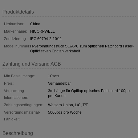
Produktdetails
Herkunftsort:
China
Markenname:
HICORPWELL
Zertifizierung:
IEC 60794-2-10/11
Modellnummer:
H-Verbindungsstück SC/APC zum optischen Patchcord Faser-
Optikflecken Optitap verkabelt
Zahlung und Versand AGB
Min Bestellmenge:
10sets
Preis:
Verhandelbar
Verpackung
3m Länge für Optitap optisches Patchcord 100pcs
pro Karton
Informationen:
Zahlungsbedingungen:
Western Union, L/C, T/T
Versorgungsmaterial-
5000pcs pro Woche
Fähigkeit:
Beschreibung