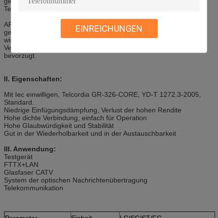
gegeben. Diese Verbindungsstücke sind in digitalem, CATV und
Telefoniesysteme häufig benutzt.
APC steht für winkligen Körperkontakt, den die Stirnflächen noch
EINREICHUNGEN
gekurvt werden, aber sie sind an industriekompatiblen acht Grad
winklig. Dieses behält eine feste Verbindung bei. Diese
Verbindungsstücke werden für CATV und analoge Systeme
bevorzugt.
II. Eigenschaften:
Mit Iec einwilligen, Telcordia GR-326-CORE, YD-T 1272.3-2005,
Standard.
Niedrige Einfügungsdämpfung, Verlust der hohen Rendite
Hohe dichte Verbindung, einfach für Operation
Hohe Glaubwürdigkeit und Stabilität
Gut in der Wiederholbarkeit und in der Austauschbarkeit
III. Anwendung:
Testgerät
FTTX+LAN
Glasfaser CATV
System der optischen Nachrichtenübertragung
Telekommunikation
Parameter
Einheit
LC/SC/ST/FC