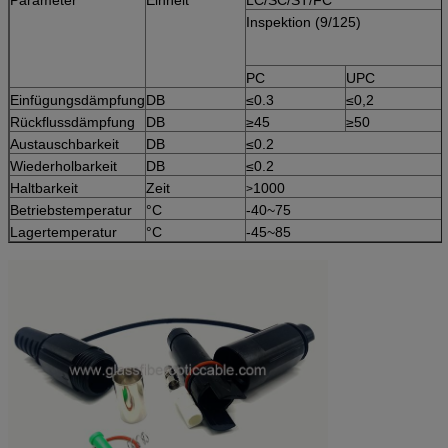
Inspektion (9/125)
PC
UPC
Einfügungsdämpfung
DB
≤0.3
≤0,2
Rückflussdämpfung
DB
≥45
≥50
Austauschbarkeit
DB
≤0.2
Wiederholbarkeit
DB
≤0.2
Haltbarkeit
Zeit
1000
>
Betriebstemperatur
°C
-40~75
Lagertemperatur
°C
-45~85