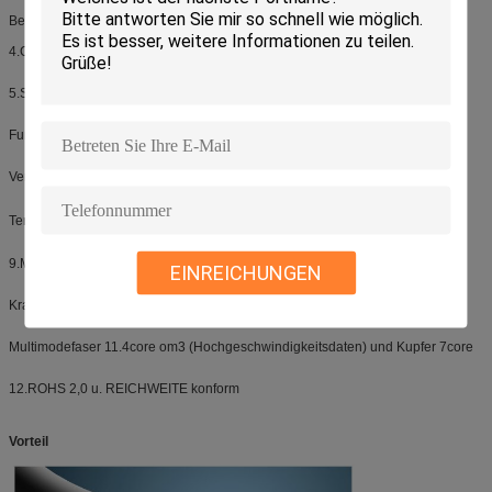
Beschlüsse des Computers 3.Supports bis zu 4K@60HZ @4: 4: 4
4.Compatible mit Standard HDMI 2,0 &1.4v
5.Support HDCP 2.2@ARC
Funktion 6.Self-detecting zu EDID-Information
Verlust 7.No des Signals
Temperatur 8.Operating: -40 ℃ zu ℃ 70
9.Minimum Biegungsradius 20mm
EINREICHUNGEN
Kraft der Spannung 10.Max: 100N
Multimodefaser 11.4core om3 (Hochgeschwindigkeitsdaten) und Kupfer 7core
12.ROHS 2,0 u. REICHWEITE konform
Vorteil