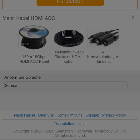
Fortsetzen
Kabel HDMI AOC
Mehr
30m 50m 100m
Telekommunikations-
6
Koaxialka
150m 18Gbps
Glasfaser-HDMI-
Kernverbindungen
RG11 
HDMI AOC Kabel
Kabel
für den
RG58 
Vergrößerungsstrahl
Fernsehen
Ändern Sie Sprache
German
Nach Hause
|
Über uns
|
Kontakt mit uns
|
Sitemap
|
Privacy Policy
Tischplattenansicht
Copyright © 2018 - 2026 Shenzhen Hicorpwell Technology Co., Ltd.
All rights reserved.