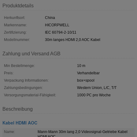
Produktdetails
Herkunftsort:
China
Markenname:
HICORPWELL
Zertifizierung:
IEC 60794-2-10/11
Modellnummer:
30m langes HDMI 2,0 AOC Kabel
Zahlung und Versand AGB
Min Bestellmenge:
10 m
Preis:
Verhandelbar
Verpackung Informationen:
box+spool
Zahlungsbedingungen:
Western Union, L/C, T/T
Versorgungsmaterial-Fähigkeit:
1000 PC pro Woche
Beschreibung
Kabel HDMI AOC
Name:
Mann-Mann 30m lang 2,0 Videosignal-Getriebe Kabel
HDMI AOC