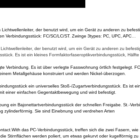
 Lichtwellenleiter, der benutzt wird, um ein Gerät zu anderen zu befest
rten Verbindungsstück: FC/SC/LC/ST. Zwinge 3types: PC, UPC, APC…
 Lichtwellenleiter, der benutzt wird, um ein Gerät zu anderen zu befest
sstück. Es ist ein kleines Formfaktorfaseroptikverbindungsstück, Hälft
legte Verbindung. Es ist über verlegte Fasswohnung örtlich festgelegt. 
einem Metallgehäuse konstruiert und werden Nickel-überzogen.
bindungsstück ein universelles Stoß-/Zugartverbindungsstück. Es ist ein
t einer einfachen Gegentaktbewegung und wird befestigt.
pung ein Bajonettartverbindungsstück der schnellen Freigabe. St.-Verb
g zylinderförmig. Sie sind Einebnung und verdrehen Arten
ontact.With das PC-Verbindungsstück, treffen sich die zwei Fasern, wie
die Stirnflächen werden poliert, um etwas gekurvt oder kugelförmig zu 