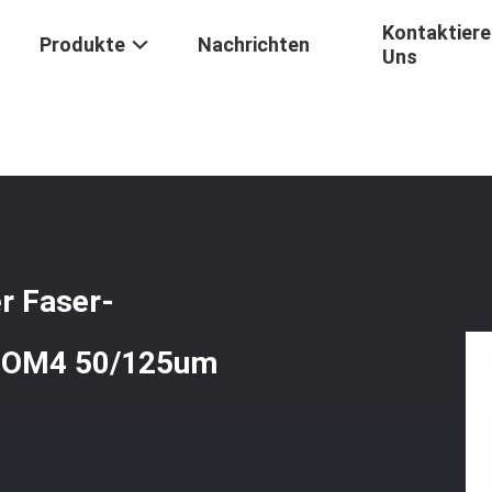
Kontaktiere
Produkte
Nachrichten
Uns
erkabelt Mehradriger Faser-Optikflecken LC/PC - FC-/PC-OM4 50/1
r Faser-
C-OM4 50/125um