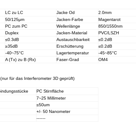
LC zu LC
Jacke Od
2.0mm
50/125μm
Jacken-Farbe
Magentarot
PC zum PC
Wellenlänge
850/1550nm
Duplex
Jacken-Material
PVC/LSZH
≤0.3dB
Austauschbarkeit
≤0.2dB
≥35dB
Erschütterung
≤0.2dB
-40~75°C
Lagertemperatur
-45~85°C
A (Tx) zu B (Rx)
Faser-Grad
OM4
(nur für das Interferometer 3D geprüft)
bindungsstücke
PC Stirnfläche
7~25 Millimeter
≤
50um
+/- 50 Nanometer
------