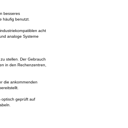
in besseres
 häufig benutzt.
 industriekompatiblen acht
V und analoge Systeme
 zu stellen. Der Gebrauch
ken in den Rechenzentren,
der die ankommenden
eitstellt.
optisch geprüft auf
abeln.