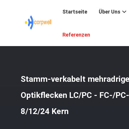
Startseite
Über Uns
Startseite
/
Produkte
/
Glasfaser-Patchkabeln
/
Stamm-V
Referenzen
Stamm-verkabelt mehradrige
Optikflecken LC/PC - FC-/P
8/12/24 Kern