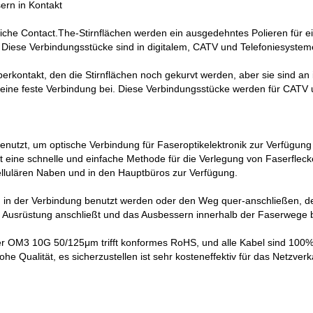
sern in Kontakt
liche Contact.The-Stirnflächen werden ein ausgedehntes Polieren für e
iese Verbindungsstücke sind in digitalem, CATV und Telefoniesysteme
perkontakt, den die Stirnflächen noch gekurvt werden, aber sie sind an
t eine feste Verbindung bei. Diese Verbindungsstücke werden für CAT
nutzt, um optische Verbindung für Faseroptikelektronik zur Verfügung
lt eine schnelle und einfache Methode für die Verlegung von Faserflec
ellulären Naben und in den Hauptbüros zur Verfügung.
 in der Verbindung benutzt werden oder den Weg quer-anschließen, 
 Ausrüstung anschließt und das Ausbessern innerhalb der Faserwege ber
 OM3 10G 50/125μm trifft konformes RoHS, und alle Kabel sind 100% 
 Qualität, es sicherzustellen ist sehr kosteneffektiv für das Netzverk