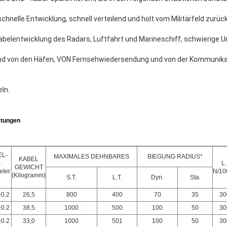
hnelle Entwicklung, schnell verteilend und holt vom Militärfeld zurüc
elentwicklung des Radars, Luftfahrt und Marineschiff, schwierige
nd von den Häfen, VON Fernsehwiedersendung und von der Kommunikati
ln.
stungen
EL-
MAXIMALES DEHNBARES
BIEGUNG RADIUS*
KABEL
.
L.
GEWICHT
eter
N/1
(Kilogramm)
S.T.
L.T.
Dyn.
Sta.
)
0.2
26,5
800
400
70
35
30
0.2
38,5
1000
500
100
50
30
0.2
33,0
1000
501
100
50
30