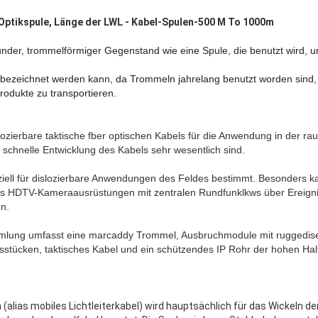
ptikspule, Länge der LWL - Kabel-Spulen-500 M To 1000m
runder, trommelförmiger Gegenstand wie eine Spule, die benutzt wird, 
 bezeichnet werden kann, da Trommeln jahrelang benutzt worden sind, 
produkte zu transportieren.
slozierbare taktische fber optischen Kabels für die Anwendung in der ra
d schnelle Entwicklung des Kabels sehr wesentlich sind.
iell für dislozierbare Anwendungen des Feldes bestimmt. Besonders 
ms HDTV-Kameraausrüstungen mit zentralen Rundfunklkws über Ereign
n.
mmlung umfasst eine marcaddy Trommel, Ausbruchmodule mit ruggedi
stücken, taktisches Kabel und ein schützendes IP Rohr der hohen Hal
(alias mobiles Lichtleiterkabel) wird hauptsächlich für das Wickeln de