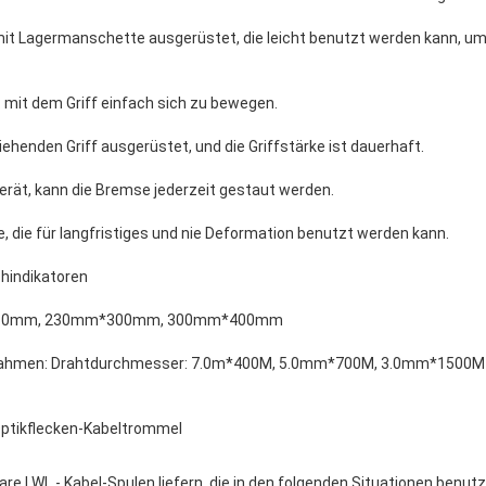
mit Lagermanschette ausgerüstet, die leicht benutzt werden kann, u
 mit dem Griff einfach sich zu bewegen.
ehenden Griff ausgerüstet, und die Griffstärke ist dauerhaft.
rät, kann die Bremse jederzeit gestaut werden.
ie, die für langfristiges und nie Deformation benutzt werden kann.
hindikatoren
m*230mm, 230mm*300mm, 300mm*400mm
ahmen: Drahtdurchmesser: 7.0m*400M, 5.0mm*700M, 3.0mm*1500M
ptikflecken-Kabeltrommel
bare LWL - Kabel-Spulen liefern, die in den folgenden Situationen benut