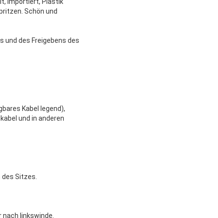
, importiert, Plastik
pritzen. Schön und
ns und des Freigebens des
gbares Kabel legend),
mkabel und in anderen
 des Sitzes.
r nach linkswinde.