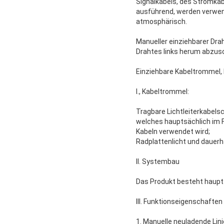
Signalkabels, des Stromkabe
ausführend, werden verwend
atmosphärisch.
Manueller einziehbarer Dra
Drahtes links herum abzusc
Einziehbare Kabeltrommel, 
I., Kabeltrommel:
Tragbare Lichtleiterkabelsc
welches hauptsächlich im Fe
Kabeln verwendet wird;
Radplattenlicht und dauerh
II. Systembau
Das Produkt besteht haupts
III. Funktionseigenschaften
1.
Manuelle neuladende Lini