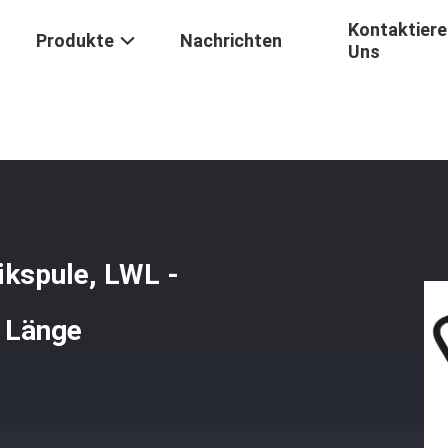
Kontaktiere
Produkte
Nachrichten
Uns
handfaser-Optikspule, LWL - Kabel-Spule 500 M Zu 1000m Länge
kspule, LWL -
 Länge