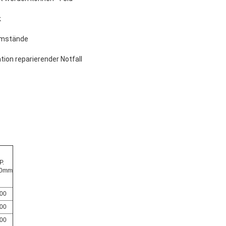
k
 Umstände
on reparierender Notfall
P.
00mm
00
00
00