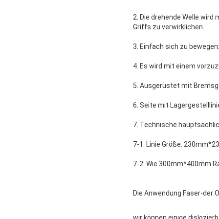
2.
Die drehende Welle wird 
Griffs zu verwirklichen.
3.
Einfach sich zu bewegen:
4.
Es wird mit einem vorzuzi
5.
Ausgerüstet mit Bremsge
6.
Seite mit Lagergestelllin
7.
Technische hauptsächlic
7-1: Linie Größe: 230m
7-2: Wie 300mm*400mm R
Die Anwendung Faser-der O
wir können einige dislozier