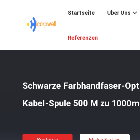
Startseite
Über Uns
Startseite
/
Produkte
/
Kabel HDMI AOC
/
Schwarze Farb
Referenzen
Schwarze Farbhandfaser-Opti
Kabel-Spule 500 M zu 1000m
Bestpreis
Mailen Sie Uns