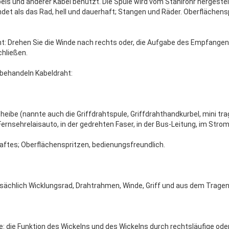
ls und anderer Kabel benutzt. Die Spule wird vom Stahlrohr hergestellt
et als das Rad, hell und dauerhaft; Stangen und Räder. Oberflächens
ht: Drehen Sie die Winde nach rechts oder, die Aufgabe des Empfange
hließen.
behandeln Kabeldraht:
heibe (nannte auch die Griffdrahtspule, Griffdrahthandkurbel, mini tra
rnsehrelaisauto, in der gedrehten Faser, in der Bus-Leitung, im Stro
aftes; Oberflächenspritzen, bedienungsfreundlich.
ächlich Wicklungsrad, Drahtrahmen, Winde, Griff und aus dem Tragen
e: die Funktion des Wickelns und des Wickelns durch rechtsläufige ode