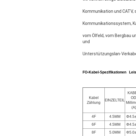
Kommunikation und CATV, sc
Kommunikationssystem, Kab
vom Ölfeld, vom Bergbau u
und
Unterstützungslan-Verkabe
FO-Kabel-Spezifikationen Lei
KAB
Kabel
OD
EINZELTEIL
Zählung
Millim
(A
4F
4.5MM
Φ4.5±
6F
4.5MM
Φ4.5±
8F
5.0MM
Φ5.0±