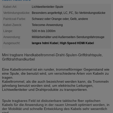
Kabel-Art:
Lichtwellenleiter-Spule
Verbindungsstücke:
Besonders angefertigt, LC, FC, Sc-Verbindungsstücke
Paintcoat-Farbe:
Schwarz oder Orange oder, Gelb, andere
Kabel-Zweck:
Telecome-Anwendung
Länge:
500 m bis 1000m
Anwendung:
Militärbehälter und Außenseiten-Sendungsfahrzeuge
langes hdmi Kabel
High Speed HDMI Kabel
Ausgesucht:
,
Mini tragbare Handkabeltrommel-Draht-Spulen-Griffdrahtspule,
Griffdrahthandkurbel
Eine Kabeltrommel ist ein runder, trommelförmiger Gegenstand wie
eine Spule, die benutzt wird, um verschiedene Arten von Kabeln zu
tragen.
Kabeltrommel, als die auch bezeichnet werden kann, da Trommeln
jahrelang benutzt worden sind, um elektrische Leitungen,
Lichtwellenleiter und Drahtprodukte zu transportieren.
Spule tragbares Feld ist dislozierbare taktische fber optischen
Kabels für die Anwendung in der rauen Umwelt optimiert worden, in
der Mobilität und schnelle Entwicklung des Kabels sehr wesentlich
sind.