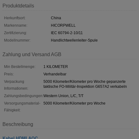
Produktdetails
Herkunftsort:
China
Markenname:
HICORPWELL
Zertifizierung:
IEC 60794-2-10/11
Modellnummer:
Handlichtwellenleiter-Spule
Zahlung und Versand AGB
Min Bestellmenge:
1 KILOMETER
Preis:
Verhandelbar
Verpackung
5000 Kilometer/Kilometer pro Woche gepanzerte
taktische FO-Militär-Inspektion G657A2 verkabeln
Informationen:
Zahlungsbedingungen:
Western Union, L/C, T/T
Versorgungsmaterial-
5000 Kilometer/Kilometer pro Woche
Fähigkeit:
Beschreibung
Kabel HDMI AOC