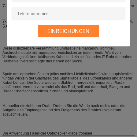
7-1: Linie Größe: 230mm*230mm, 230mm*300mm, 300mm*400mm
7-2: Wie 300mm*400mm Rahmen: Drahtdurchmesser: 7.0m*400M,
5.0mm*700M, 3.0mm*1500M
EINREICHUNGEN
Diese dislozierbare Versammlung umfasst eine marcaddy Trommel,
Ausbruchmodule mit ruggedised Endstücken an jedem Ende, Wahl von
Verbindungsstücken, taktisches Kabel und ein schützendes IP Rohr der hohen
Haltbarkeit veranschlagte das ziehen der Socke.
Spule aus optischen Fasern (alias mobiles Lichtleiterkabel) wird hauptsächlich
für das Wickeln der Glasfaser, des Signalkabels, des Stromkabels und anderer
Kabel benutzt. Die Spule wird vom Stahlrohr hergestellt, importiert, Plastik
ausführend, werden verwendet als das Rad, hell und dauerhaft; Stangen und
Räder. Oberflächenspritzen. Schön und atmosphärisch.
Manueller einziehbarer Draht: Drehen Sie die Winde nach rechts oder, die
Aufgabe des Empfangens und des Freigebens des Drahtes links herum
abzuschließen.
Die Anwendung Faser-der Optikflecken-Kabeltrommel