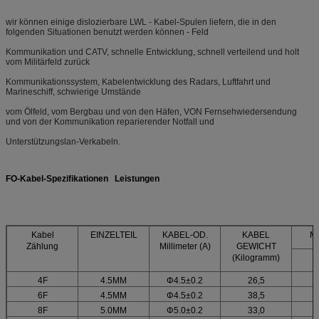
wir können einige dislozierbare LWL - Kabel-Spulen liefern, die in den
folgenden Situationen benutzt werden können - Feld
Kommunikation und CATV, schnelle Entwicklung, schnell verteilend und holt
vom Militärfeld zurück
Kommunikationssystem, Kabelentwicklung des Radars, Luftfahrt und
Marineschiff, schwierige Umstände
vom Ölfeld, vom Bergbau und von den Häfen, VON Fernsehwiedersendung
und von der Kommunikation reparierender Notfall und
Unterstützungslan-Verkabeln.
FO-Kabel-Spezifikationen Leistungen
Kabel
EINZELTEIL
KABEL-OD.
KABEL
M
Zählung
Millimeter (A)
GEWICHT
(Kilogramm)
4F
4.5MM
Φ4.5±0.2
26,5
6F
4.5MM
Φ4.5±0.2
38,5
8F
5.0MM
Φ5.0±0.2
33,0