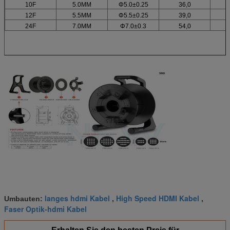
10F
5.0MM
Φ5.0±0.25
36,0
12F
5.5MM
Φ5.5±0.25
39,0
24F
7.0MM
Φ7.0±0.3
54,0
langes hdmi Kabel
High Speed HDMI Kabel
Umbauten:
,
,
Faser Optik-hdmi Kabel