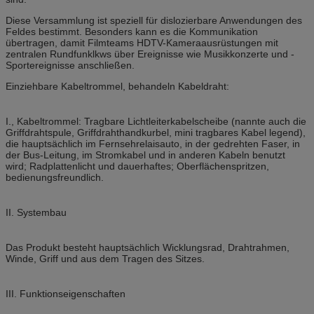
Diese Versammlung ist speziell für dislozierbare Anwendungen des
Feldes bestimmt. Besonders kann es die Kommunikation
übertragen, damit Filmteams HDTV-Kameraausrüstungen mit
zentralen Rundfunklkws über Ereignisse wie Musikkonzerte und -
Sportereignisse anschließen.
Einziehbare Kabeltrommel, behandeln Kabeldraht:
I., Kabeltrommel: Tragbare Lichtleiterkabelscheibe (nannte auch die
Griffdrahtspule, Griffdrahthandkurbel, mini tragbares Kabel legend),
die hauptsächlich im Fernsehrelaisauto, in der gedrehten Faser, in
der Bus-Leitung, im Stromkabel und in anderen Kabeln benutzt
wird; Radplattenlicht und dauerhaftes; Oberflächenspritzen,
bedienungsfreundlich.
II. Systembau
Das Produkt besteht hauptsächlich Wicklungsrad, Drahtrahmen,
Winde, Griff und aus dem Tragen des Sitzes.
III. Funktionseigenschaften