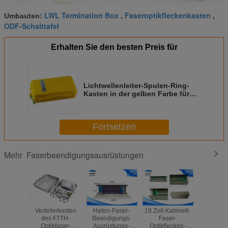
LWL Termination Box
Faseroptikfleckenkasten
Umbauten:
,
,
ODF-Schalttafel
Erhalten Sie den besten Preis für
Lichtwellenleiter-Spulen-Ring-
Kasten in der gelben Farbe für
Faser-Optikschutz
Fortsetzen
Faserbeendigungsausrüstungen
Mehr
Verteilerkasten
Hafen-Faser-
19 Zoll-Kabinett-
Weiße FTT
des FTTH-
Beendigungs-
Faser-
Faser-Scha
Optikfaser-
Ausrüstungs-
Optikflecken-
144 Schal