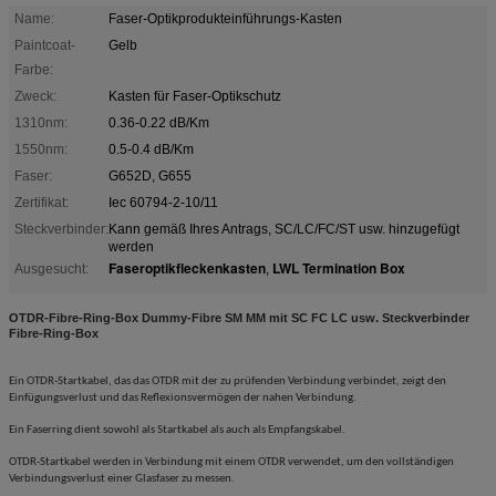
Name:
Faser-Optikprodukteinführungs-Kasten
Paintcoat-
Gelb
Farbe:
Zweck:
Kasten für Faser-Optikschutz
1310nm:
0.36-0.22 dB/Km
1550nm:
0.5-0.4 dB/Km
Faser:
G652D, G655
Zertifikat:
Iec 60794-2-10/11
Steckverbinder:
Kann gemäß Ihres Antrags, SC/LC/FC/ST usw. hinzugefügt
werden
Faseroptikfleckenkasten
LWL Termination Box
Ausgesucht:
,
OTDR-Fibre-Ring-Box Dummy-Fibre SM MM mit SC FC LC usw. Steckverbinder
Fibre-Ring-Box
Ein OTDR-Startkabel, das das OTDR mit der zu prüfenden Verbindung verbindet, zeigt den
Einfügungsverlust und das Reflexionsvermögen der nahen Verbindung.
Ein Faserring dient sowohl als Startkabel als auch als Empfangskabel.
OTDR-Startkabel werden in Verbindung mit einem OTDR verwendet, um den vollständigen
Verbindungsverlust einer Glasfaser zu messen.