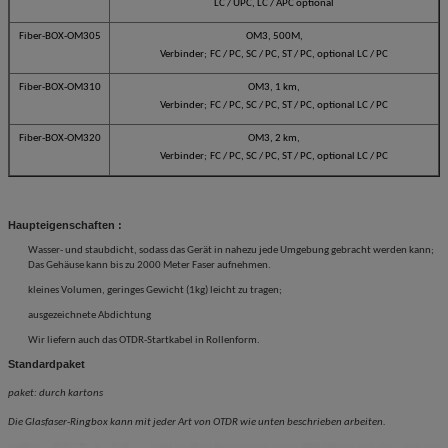
LC / UPC, LC / APC optional
Fiber-BOX-OM305
OM3, 500M,
Verbinder;
FC / PC, SC / PC, ST / PC, optional LC / PC
Fiber-BOX-OM310
OM3, 1 km,
Verbinder;
FC / PC, SC / PC, ST / PC, optional LC / PC
Fiber-BOX-OM320
OM3, 2 km,
Verbinder;
FC / PC, SC / PC, ST / PC, optional LC / PC
Haupteigenschaften :
Wasser- und staubdicht, sodass das Gerät in nahezu jede Umgebung gebracht werden kann;
Das Gehäuse kann bis zu 2000 Meter Faser aufnehmen.
kleines Volumen, geringes Gewicht (1kg) leicht zu tragen;
ausgezeichnete Abdichtung
Wir liefern auch das OTDR-Startkabel in Rollenform.
Standardpaket
paket: durch kartons
Die Glasfaser-Ringbox kann mit jeder Art von OTDR wie unten beschrieben arbeiten.