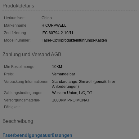
Produktdetails
Herkunftsort:
China
Markenname:
HICORPWELL
Zertifizierung:
IEC 60794-2-10/11
Modellnummer:
Faser-Optikprodukteinführungs-Kasten
Zahlung und Versand AGB
Min Bestellmenge:
10KM
Preis:
Verhandelbar
Verpackung Informationen:
Standardlänge: 2km/roll (gemäß Ihrer
Anforderungen)
Zahlungsbedingungen:
Western Union, L/C, T/T
Versorgungsmaterial-
1000KM PRO MONAT
Fähigkeit:
Beschreibung
Faserbeendigungsausrüstungen