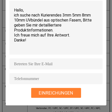
Verbinder;
FC / UPC, SC / UPC, ST / UPC, SC / APC, FC / APC, LC / UPC,
optional LC / APC
Fiber-BOX-SM20
SM G652D, 2 km,
Verbinder;
FC / UPC, SC / UPC, ST / UPC, SC / APC, FC / APC,
LC / UPC, LC / APC optional
Fiber-BOX-MM05
MM (62,5 / 125 & mgr; m oder 50/125 & mgr; m), 500 M,
Verbinder;
FC / PC, SC / PC, ST / PC, optional LC / PC
Fiber-BOX-MM10
MM (62,5 / 125 & mgr; m oder 50/125 & mgr; m), 1 km
Verbinder;
FC / PC, SC / PC, ST / PC, optional LC / PC
Fiber-BOX-MM20
MM (62,5 / 125 & mgr; m oder 50/125 & mgr; m), 2 km
Verbinder;
FC / PC, SC / PC, ST / PC, optional LC / PC
Fiber-BOX-SM705
SM G657A, 500M,
Verbinder;
FC / UPC, SC / UPC, ST / UPC, SC / APC, FC / APC,
LC / UPC, LC / APC optional
Fiber-BOX-SM710
SM G657A, 1 km,
Verbinder;
FC / UPC, SC / UPC, ST / UPC, SC / APC, FC / APC, LC / UPC,
EINREICHUNGEN
optional LC / APC
Fiber-BOX-SM720
SM G657A, 2 km,
Verbinder;
FC / UPC, SC / UPC, ST / UPC, SC / APC, FC / APC,