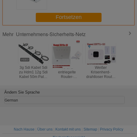
Wandmontage 4
Glasfaserklemmen
Fortsetzen
Unternehmens-Sicherheits-Netz
Mehr
3g Sdi Kabel Sdi
4G LTE
Weißer
Drahtloser
zu Hdm1 12g Sdi
entriegelte
Krisenherd-
E5576-8
Kabel 50m Patch
Router-
drahtloser Router
VERBIN
Cord Preis Mini
Außenantenne
entriegelte Mobile
Stütz-Hua
3G SDI Video
MiFi mobiler
Huaweis E5577-
LT
Mikrokonverter
Breitband-3G
321 3G 4G LTE
Ändern Sie Sprache
SDI Koaxialkabel
Cat4
German
Nach Hause
|
Über uns
|
Kontakt mit uns
|
Sitemap
|
Privacy Policy