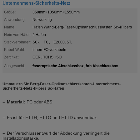
Unternehmens-Sicherheits-Netz
Größe:
350mm×1050mm×1550mm
Anwendung:
Networking
Name:
Hafen Wand-Berg-Faser-Optikanschlusskasten Sc-4Fibers
Nein von Häfen:
4 Häfen
Steckverbinder:
SC-、 FC、 E2000, ST.
Kabel-Wahl:
Innen-FO verkabeln
Zertifikat:
CER, ROHS, ISO
faseroptische Abschlussbox
ftth Abschlussbox
Ausgesucht:
,
Ummauern Sie Berg-Faser-Optikanschlusskasten-Unternehmens-
Sicherheits-Netz 4Fibers Sc-Hafen
--
Material:
PC oder ABS
-- Es ist für FTTH, FTTO und FTTD anwendbar.
-- Der Verschlussentwurf der Abdeckung verringert die
Installationsstärke.