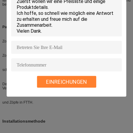
ftth fiber.ftth 2 Verteilerkasten der Faser 2core Anschlusskasten der an der Wand
befestigten ABS Kernes.
Passend für die Weise mit drei Spleißn:
Zopf + mechanischer Splicer+-Adapter
Zopf + fixierter Spleißer + Adapter
schnelles Installation Verbindungsstück + Adapter
EINREICHUNGEN
Der Kasten ist hell und kompakt, besonders passend für schützende
Verbindung von LWL - Kabeln
und Zöpfe in FTTH.
Installationsmethode