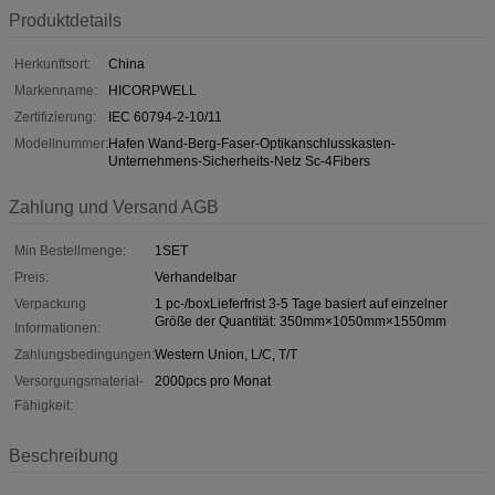
Produktdetails
Herkunftsort:
China
Markenname:
HICORPWELL
Zertifizierung:
IEC 60794-2-10/11
Modellnummer:
Hafen Wand-Berg-Faser-Optikanschlusskasten-
Unternehmens-Sicherheits-Netz Sc-4Fibers
Zahlung und Versand AGB
Min Bestellmenge:
1SET
Preis:
Verhandelbar
Verpackung
1 pc-/boxLieferfrist 3-5 Tage basiert auf einzelner
Größe der Quantität: 350mm×1050mm×1550mm
Informationen:
Zahlungsbedingungen:
Western Union, L/C, T/T
Versorgungsmaterial-
2000pcs pro Monat
Fähigkeit:
Beschreibung