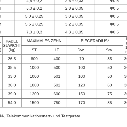
m
4,5 ± 0,2
2,6 ± 0,03
Φ0,5
M
5,0 ± 0,2
2,8 ± 0,05
Φ0,5
M
5,0 ± 0,25
3,0 ± 0,05
Φ0,5
M
5,5 ± 0,25
3,2 ± 0,05
Φ0,5
M
7,0 ± 0,3
4,3 ± 0,05
Φ0,5
MAXIMALES ZEHN
BIEGERADIUS*
L
KABEL
GEWICHT
)
(kg)
ST
LT
Dyn.
Sta.
26,5
800
400
70
35
3
38,5
1000
500
100
50
3
33,0
1000
501
100
50
3
36,0
1000
502
120
60
3
39,0
1200
600
150
75
3
54,0
1500
750
170
85
3
N-, Telekommunikationsnetz- und Testgeräte