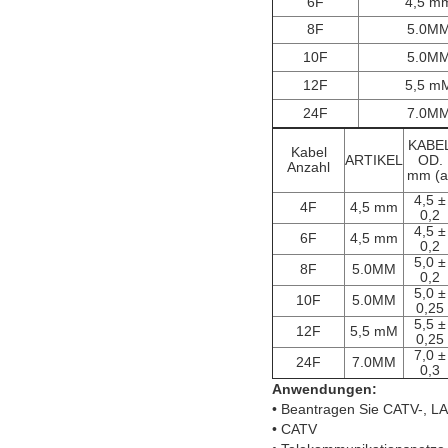
6F
4,5 m
8F
5.0M
10F
5.0M
12F
5,5 m
24F
7.0M
KABE
Kabel
ARTIKEL
OD.
Anzahl
mm (a
4,5 ±
4F
4,5 mm
0,2
4,5 ±
6F
4,5 mm
0,2
5,0 ±
8F
5.0MM
0,2
5,0 ±
10F
5.0MM
0,25
5,5 ±
12F
5,5 mM
0,25
7,0 ±
24F
7.0MM
0,3
Anwendungen:
• Beantragen Sie CATV-, LA
• CATV