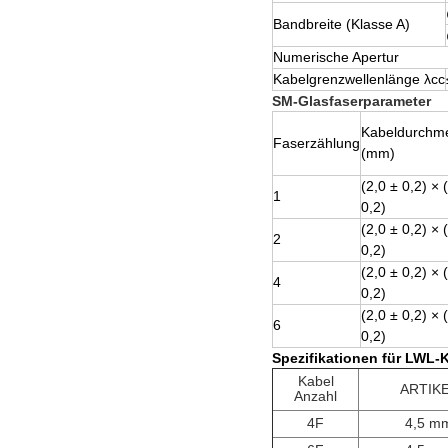
Bandbreite (Klasse A)
Numerische Apertur
Kabelgrenzwellenlänge λcc
SM-Glasfaserparameter
Kabeldurchm
Faserzählung
(mm)
(2,0 ± 0,2) × 
1
0,2)
(2,0 ± 0,2) × 
2
0,2)
(2,0 ± 0,2) × 
4
0,2)
(2,0 ± 0,2) × 
6
0,2)
Spezifikationen für LWL-
Kabel
ARTIK
Anzahl
4F
4,5 m