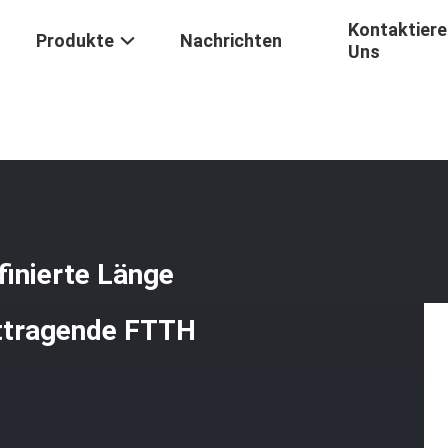
Kontaktiere
Produkte
Nachrichten
Uns
 G657A2 Benutzerdefinierte Länge Fiber Optic Patchkabel Selbsttra
inierte Länge
sttragende FTTH