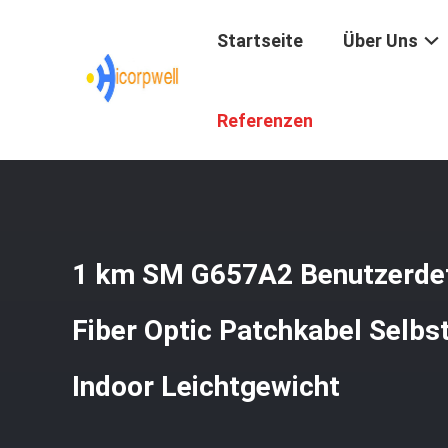
Startseite
Über Uns
Startseite
/
Produkte
/
Glasfaser-Patchkabeln
/
1 Km SM
Referenzen
1 km SM G657A2 Benutzerdef
Fiber Optic Patchkabel Selb
Indoor Leichtgewicht