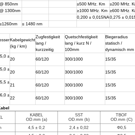
@ 850nm
≥500 MHz. Km
≥200 MHz. 
@ 1300nm
≥1000 MHz. Km
≥600 MHz. 
0,200 ± 0,015NA
0,275 ± 0,0
≤1260nm
≤ 1480 nm
Zugfestigkeit
Quetschfestigkeit
Biegeradius
esser
Kabelgewicht
lang /
lang / kurz N /
statisch /
(kg / km)
kurzzeitig
100mm
dynamisch mm
(5,0 ±
20
60/120
300/1000
15/35
(5,0 ±
20
60/120
300/1000
15/35
(5,5 ±
21
60/120
300/1000
15/35
(6,0 ±
22
60/120
300/1000
15/35
Kabel
KABEL
SST
TBOF
EL
OD.mm (a)
OD.mm (b)
OD.mm (C)
m
4,5 ± 0,2
2,4 ± 0,02
Φ0,5