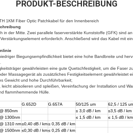
PRODUKT-BESCHREIBUNG
H 1KM Fiber Optic Patchkabel für den Innenbereich
schreibung
h in der Mitte.
Zwei parallele faserverstärkte Kunststoffe (GFK) sind a
s Verstärkungselement erforderlich. Anschließend wird das Kabel mit e
nlinie
 niedriger Biegungsempfindlichkeit bietet eine hohe Bandbreite und he
.
gkeitsträger gewährleisten eine gute Quetschfestigkeit, um die Faser z
 oder Massagegerät als zusätzliches Festigkeitselement gewährleistet ei
ges Gewicht und hohe Durchführbarkeit;
 leicht abisolieren und spleißen, Vereinfachung der Installation und Wa
und flammhemmende Hülle.
G.652D
G.657A
50/125 um
62,5 / 125 u
@ 850nm
≤ 3,0 dB / km
≤3,5 dB / km
@ 1300nm
≤ 1,5 dB / km
≤ 1,5 dB / km
@ 1310 nm
≤0,40 dB / km
≤ 0,35 dB / km
@ 1500nm
≤0,30 dB / km
≤ 0,25 dB / km