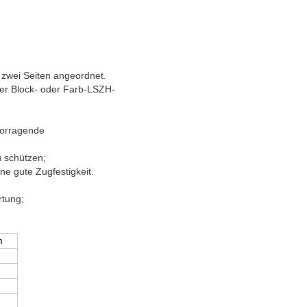
n zwei Seiten angeordnet.
iner Block- oder Farb-LSZH-
rvorragende
u schützen;
ne gute Zugfestigkeit.
rtung;
m