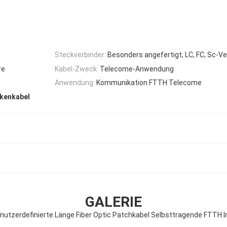
Steckverbinder:
Besonders angefertigt, LC, FC, Sc-
re
Kabel-Zweck:
Telecome-Anwendung
Anwendung:
Kommunikation FTTH Telecome
ckenkabel
GALERIE
utzerdefinierte Länge Fiber Optic Patchkabel Selbsttragende FTTH I