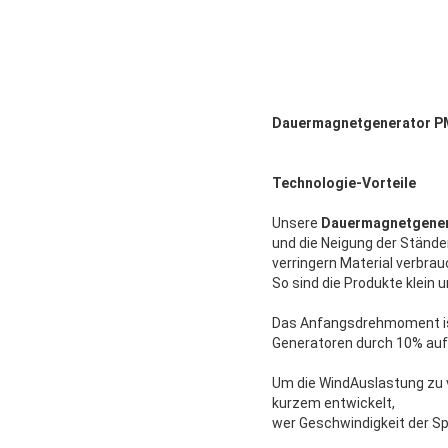
Dauermagnetgenerator PM
Technologie-Vorteile
Unsere
Dauermagnetgene
und die Neigung der Ständ
verringern Material verbra
So sind die Produkte klein un
Das Anfangsdrehmoment ist-
Generatoren durch 10% auf
Um die WindAuslastung zu v
kurzem entwickelt,
wer Geschwindigkeit der Spa