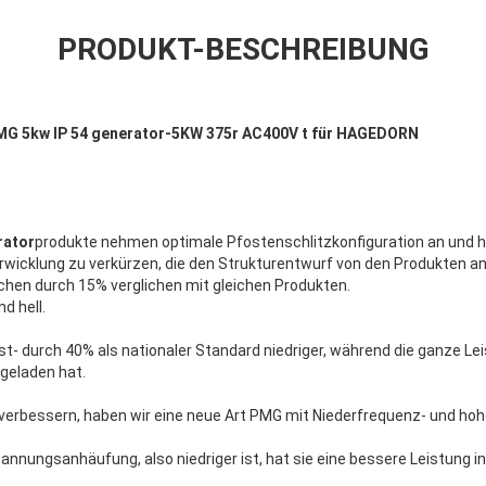
PRODUKT-BESCHREIBUNG
G 5kw IP 54 generator-5KW 375r AC400V t für HAGEDORN
rator
produkte nehmen optimale Pfostenschlitzkonfiguration an und 
erwicklung zu verkürzen, die den Strukturentwurf von den Produkten
uchen durch 15% verglichen mit gleichen Produkten.
d hell.
 durch 40% als nationaler Standard niedriger, während die ganze Lei
geladen hat.
erbessern, haben wir eine neue Art PMG mit Niederfrequenz- und hohe
nnungsanhäufung, also niedriger ist, hat sie eine bessere Leistung in 