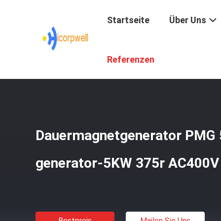
Startseite
Über Uns
Startseite
/
Produkte
/
Intelligente Energie-Anwendung
/
Referenzen
Dauermagnetgenerator PMG 
generator-5KW 375r AC400V
Bestpreis
Mailen Sie Uns