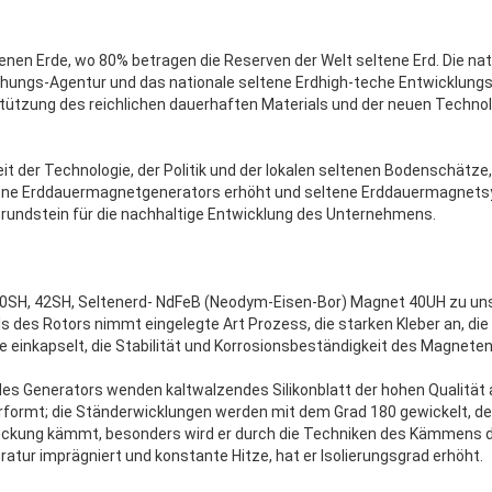
tenen Erde, wo 80% betragen die Reserven der Welt seltene Erd. Die nat
ungs-Agentur und das nationale seltene Erdhigh-teche Entwicklungs
stützung des reichlichen dauerhaften Materials und der neuen Technol
t der Technologie, der Politik und der lokalen seltenen Bodenschätze, 
tene Erddauermagnetgenerators erhöht und seltene Erddauermagnet
 Grundstein für die nachhaltige Entwicklung des Unternehmens.
40SH, 42SH, Seltenerd- NdFeB (Neodym-Eisen-Bor) Magnet 40UH zu un
s des Rotors nimmt eingelegte Art Prozess, die starken Kleber an, di
e einkapselt, die Stabilität und Korrosionsbeständigkeit des Magnete
des Generators wenden kaltwalzendes Silikonblatt der hohen Qualität a
rformt; die Ständerwicklungen werden mit dem Grad 180 gewickelt, de
ckung kämmt, besonders wird er durch die Techniken des Kämmens 
r imprägniert und konstante Hitze, hat er Isolierungsgrad erhöht.