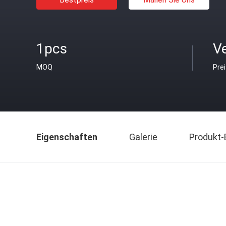
1pcs
V
MOQ
Pre
Eigenschaften
Galerie
Produkt-