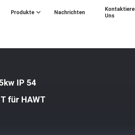
Kontaktiere
Produkte
Nachrichten
Uns
Dauermagnetgenerator PMG 5kw IP 54 Generator-5KW 375r AC400V 
5kw IP 54
 T für HAWT