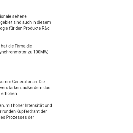
ionale seltene
gebiet sind auch in diesem
ogie für den Produkte R&d.
hat die Firma die
synchronmotor zu 100MW,
serem Generator an. Die
e verstärken, außerdem das
n erhöhen.
n, mit hoher Intensität und
r runden Kupferdraht der
des Prozesses der