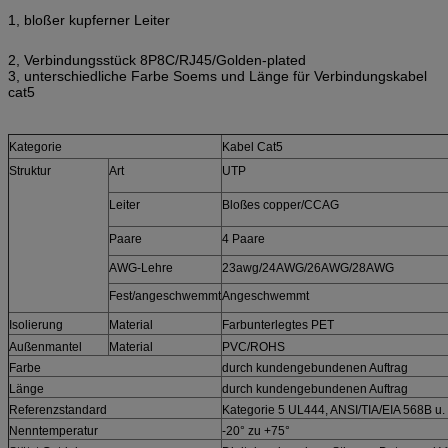
1, bloßer kupferner Leiter
2, Verbindungsstück 8P8C/RJ45/Golden-plated
3, unterschiedliche Farbe Soems und Länge für Verbindungskabel
cat5
Kategorie
Kabel Cat5
Struktur
Art
UTP
Leiter
Bloßes copper/CCAG
Paare
4 Paare
AWG-Lehre
23awg/24AWG/26AWG/28AWG
Fest/angeschwemmt
Angeschwemmt
Isolierung
Material
Farbunterlegtes PET
Außenmantel
Material
PVC/ROHS
Farbe
durch kundengebundenen Auftrag
Länge
durch kundengebundenen Auftrag
Referenzstandard
Kategorie 5 UL444, ANSI/TIA/EIA 568B u.
Nenntemperatur
-20° zu +75°