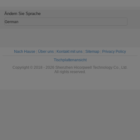
Verbindung Draht
Jumper
Fernübertragung
Goldplatti
Stecker
Ändern Sie Sprache
Ethernet
German
Nach Hause
|
Über uns
|
Kontakt mit uns
|
Sitemap
|
Privacy Policy
Tischplattenansicht
Copyright © 2018 - 2026 Shenzhen Hicorpwell Technology Co., Ltd.
All rights reserved.