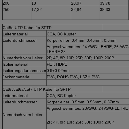
200
18
28,97
39,78
250
17,32
32,84
38,33
Cat5e UTP Kabel ftp SFTP
Leitermaterial
CCA, BC Kupfer
Leiterdurchmesser
Körper einer: 0.4mm, 0.45mm, 0.5mm
Angeschwemmtes: 24 AWG-LEHRE, 26 AWG
LEHRE 28
Numerisch vom Leiter
2P, 4P, 8P, 10P, 25P, 50P, 100P, 200P,
Isoliermaterial
PET, HDPE
Isolierungsdurchmesser
0.9±0.02mm
Jackenmaterial
PVC, ROHS PVC, LSZH PVC
Cat6 /cat6a/cat7 UTP Kabel ftp SFTP
Leitermaterial
CCA, BC Kupfer
Leiterdurchmesser
Körper einer: 0.5mm, 0.56mm, 0.57mm
Angeschwemmtes: 23AWG, 24 AWG-LEHRE
Numerisch vom Leiter
2P, 4P, 8P, 10P, 25P, 50P, 100P, 200P,