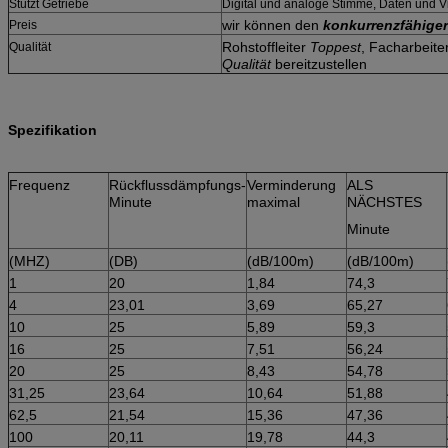
Stützt Getriebe
Digital und analoge Stimme, Daten und V
wir können den
konkurrenzfähiger
Preis
Rohstoffleiter
Toppest
, Facharbeit
Qualität
Qualität
bereitzustellen
Spezifikation
Frequenz
Rückflussdämpfungs-
Verminderung
ALS
Minute
maximal
NÄCHSTES
Minute
(MHZ)
(DB)
(dB/100m)
(dB/100m)
1
20
1,84
74,3
4
23,01
3,69
65,27
10
25
5,89
59,3
16
25
7,51
56,24
20
25
8,43
54,78
31,25
23,64
10,64
51,88
62,5
21,54
15,36
47,36
100
20,11
19,78
44,3