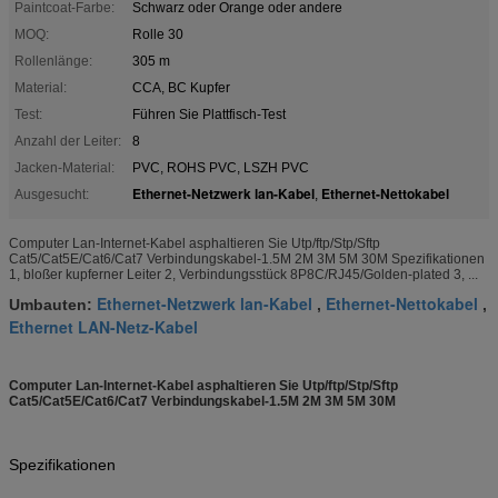
Paintcoat-Farbe:
Schwarz oder Orange oder andere
MOQ:
Rolle 30
Rollenlänge:
305 m
Material:
CCA, BC Kupfer
Test:
Führen Sie Plattfisch-Test
Anzahl der Leiter:
8
Jacken-Material:
PVC, ROHS PVC, LSZH PVC
Ethernet-Netzwerk lan-Kabel
Ethernet-Nettokabel
Ausgesucht:
,
Computer Lan-Internet-Kabel asphaltieren Sie Utp/ftp/Stp/Sftp
Cat5/Cat5E/Cat6/Cat7 Verbindungskabel-1.5M 2M 3M 5M 30M Spezifikationen
1, bloßer kupferner Leiter 2, Verbindungsstück 8P8C/RJ45/Golden-plated 3, ...
Ethernet-Netzwerk lan-Kabel
Ethernet-Nettokabel
Umbauten:
,
,
Ethernet LAN-Netz-Kabel
Computer Lan-Internet-Kabel asphaltieren Sie Utp/ftp/Stp/Sftp
Cat5/Cat5E/Cat6/Cat7 Verbindungskabel-1.5M 2M 3M 5M 30M
Spezifikationen