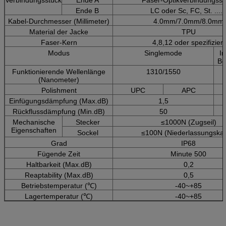
Ende B
LC oder Sc, FC, St. .....
Kabel-Durchmesser (Millimeter)
4.0mm/7.0mm/8.0mm
Material der Jacke
TPU
Faser-Kern
4,8,12 oder spezifiziert
Modus
Singlemode
I
Be
Funktionierende Wellenlänge
1310/1550
(Nanometer)
Polishment
UPC
APC
Einfügungsdämpfung (Max.dB)
1,5
Rückflussdämpfung (Min.dB)
50
Mechanische
Stecker
≤1000N (Zugseil)
Eigenschaften
Sockel
≤100N (Niederlassungskab
Grad
IP68
Fügende Zeit
Minute 500
Haltbarkeit (Max.dB)
0,2
Reaptability (Max.dB)
0,5
Betriebstemperatur (℃)
-40~+85
Lagertemperatur (℃)
-40~+85