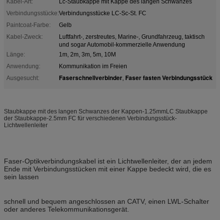
Kabel-Art:
Lc-Staubkappe mit Kappe des langen Schwanzes
Verbindungsstücke:
Verbindungsstücke LC-Sc-St. FC
Paintcoat-Farbe:
Gelb
Kabel-Zweck:
Luftfahrt-, zerstreutes, Marine-, Grundfahrzeug, taktisch
und sogar Automobil-kommerzielle Anwendung
Länge:
1m, 2m, 3m, 5m, 10M
Anwendung:
Kommunikation im Freien
Faserschnellverbinder
Faser fasten Verbindungsstück
Ausgesucht:
,
Staubkappe mit des langen Schwanzes der Kappen-1.25mmLC Staubkappe
der Staubkappe-2.5mm FC für verschiedenen Verbindungsstück-
Lichtwellenleiter
Faser-Optikverbindungskabel ist ein Lichtwellenleiter, der an jedem
Ende mit Verbindungsstücken mit einer Kappe bedeckt wird, die es
sein lassen
schnell und bequem angeschlossen an CATV, einen LWL-Schalter
oder anderes Telekommunikationsgerät.