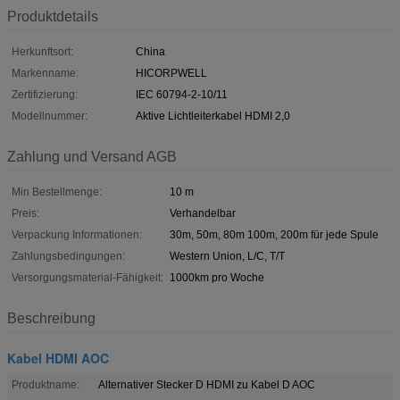
Produktdetails
Herkunftsort:
China
Markenname:
HICORPWELL
Zertifizierung:
IEC 60794-2-10/11
Modellnummer:
Aktive Lichtleiterkabel HDMI 2,0
Zahlung und Versand AGB
Min Bestellmenge:
10 m
Preis:
Verhandelbar
Verpackung Informationen:
30m, 50m, 80m 100m, 200m für jede Spule
Zahlungsbedingungen:
Western Union, L/C, T/T
Versorgungsmaterial-Fähigkeit:
1000km pro Woche
Beschreibung
Kabel HDMI AOC
Produktname:
Alternativer Stecker D HDMI zu Kabel D AOC