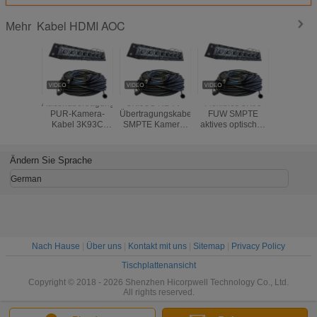
Kabel HDMI AOC
Mehr
Außenübertragung
3K.93C HDTV-
Flexibles 3K93
30m 50m
PUR-Kamera-
Übertragungskabel
FUW SMPTE
150m 1
Kabel 3K93C
SMPTE Kamera-
aktives optisches
HDMI AOC
SMPTE 304M
Kabel PUW
Kabel | Broadcast-
311M 4 Kupfer-
3k.93c
Kamera-
Strom-Elektrische
Glasfaserverbindungen
Hybridkabel zur
Ändern Sie Sprache
Hybrid-
FXW-2LC-0.5M
AV-
Anschlussfaserkabel
Signalverlängerung
German
über große
Entfernungen
Nach Hause
|
Über uns
|
Kontakt mit uns
|
Sitemap
|
Privacy Policy
Tischplattenansicht
Copyright © 2018 - 2026 Shenzhen Hicorpwell Technology Co., Ltd.
All rights reserved.