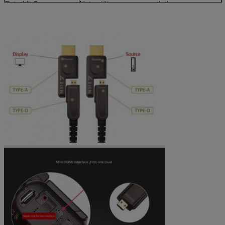
Entschließung
Unterstützung zur super hohen
Bildübertragung 4K/60Hz
Energie
Keine Extrastromversorgung
Leistungsaufnahme
Quelle: 85Mw 3.3V, Anzeige: 290Mw 3.3V
Kabeldurchmesser
φ4.8mm
Dehnbare Kraft
100N/200N
Zerstampfungs-
200N/400N
Widerstand
Minimaler
20mm/10mm
Biegungsradius
Arbeit/Lagertemperatur
0~50°C/-20~70°C