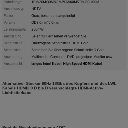
Kabellänge:
10M/20M/30M/40M/50M/60M/70M/80/100M
Anschlusstyp:
HDTV
Farbe:
Grau, besonders angefertigt
Vorteile:
OD3.0mm*5.0mm
Leistungsabfall:
250mW
Ausrüstung:
Seien für Fernsehen verwendet Sie
Schnittstelle:
Überzogene Schnittstelle HDMI Gold
Schnittstelle:
Schreiben Sie überzogene Schnittstelle D Gold
Anwendung:
Multimedia, Computer, DVD, projectpor, Monitor usw.
langes hdmi Kabel
High Speed HDMI Kabel
Ausgesucht:
,
Alternativer Stecker 60Hz 18Gbs des Kupfers und des LWL -
Kabels HDMI2.0 D bis D veranschlagte HDMI-Active-
Lichtleiterkabel
Produkt-Beschreibung von AOC: