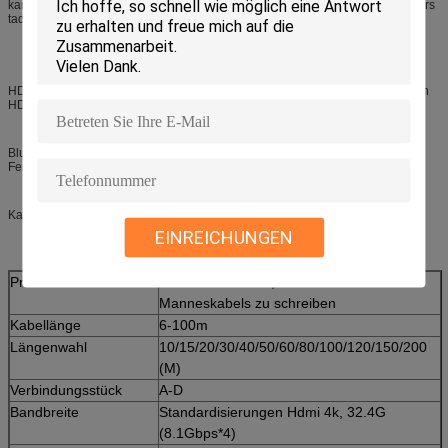
kann 1080P- oder 4k-UHD Bild bis bis mehr als 100 Metern oder zu 150meters
tadellos übertragen.
HDMI kombiniert Audio- und Video in ein Kabel, also ist es aller, den Sie Ihren
HDTV an Ihr anschließen müssen
Blu-Ray-Spieler, 3D Fernsehen, Roku, Boxee, Xbox360, PS3, PS4, Apple
Fernsehen, Spieler strömend, HD-Kabel
Kasten, PC oder irgendein HD-Gerät mit einem HDMI-Ertrag.
EINREICHUNGEN
Produktname
HDMI-Art a-Mann, zum des d-
Manneskabels zu schreiben
Kabellänge
6-100m
Längenwahl
10/15/20/30/40/50/60/80/100/120/150/200
(M)
Verbindungsstück
A-D
Bandbreite
Standardisierungen Hdmi 4k, 32.4G
(8.1Gbps*4)