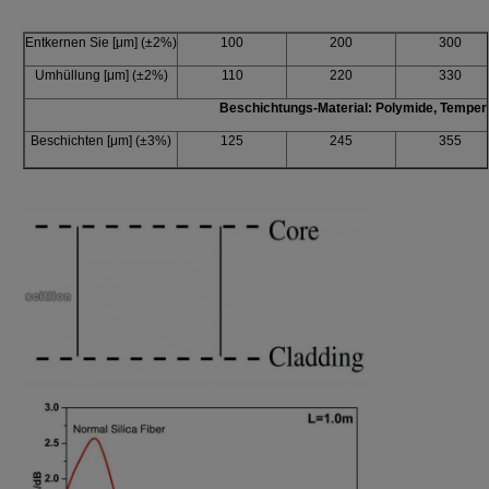
Entkernen Sie [μm] (±2%)
100
200
300
Umhüllung [μm] (±2%)
110
220
330
Beschichtungs-Material: Polymide, Temper
Beschichten [μm] (±3%)
125
245
355