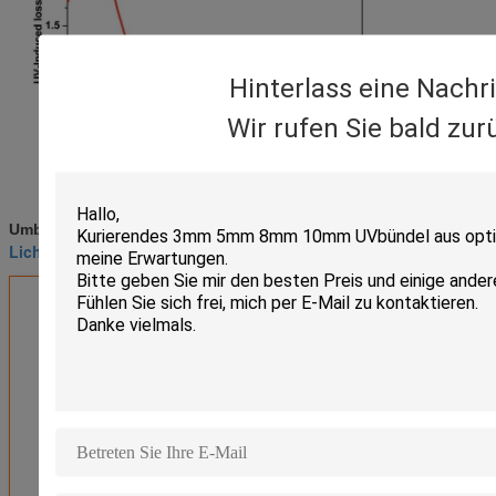
Hinterlass eine Nachr
Wir rufen Sie bald zur
Faseroptikdraht
bloßer Lichtwellenleiter
Umbauten:
,
,
Lichtwellenleiterspule
Erhalten Sie den besten Preis für
Silikon-Faser Beschichtung
Polymide 190nm anti-
Bestrahlungs-BGHR
Fortsetzen