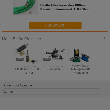
Bloße Glasfaser des 800um
Kerndurchmesser-PTDG SN25
Fortsetzen
Bloße Glasfaser
Mehr
FPV Drohnen
FPV-Drohne mit
Nahe-Infrarot-
1.0/2.0/2.
Glasfaser-Kit 5 10
Glasfaser
NIR-optimierte
PMMA,
20 30KM
Quarzfaser
bloß
PlastikLich
Decoa
beleuc
Ändern Sie Sprache
German