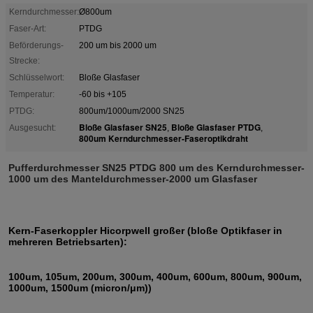
Kerndurchmesser:
Ø800um
Faser-Art:
PTDG
Beförderungs-
200 um bis 2000 um
Strecke:
Schlüsselwort:
Bloße Glasfaser
Temperatur:
-60 bis +105
PTDG:
800um/1000um/2000 SN25
Bloße Glasfaser SN25
Bloße Glasfaser PTDG
Ausgesucht:
,
,
800um Kerndurchmesser-Faseroptikdraht
Pufferdurchmesser SN25 PTDG 800 um des Kerndurchmesser-
1000 um des Manteldurchmesser-2000 um Glasfaser
Kern-Faserkoppler
Hicorpwell
großer (bloße Optikfaser in
mehreren Betriebsarten):
100um, 105um, 200um, 300um, 400um, 600um, 800um, 900um,
1000um, 1500um (micron/μm))