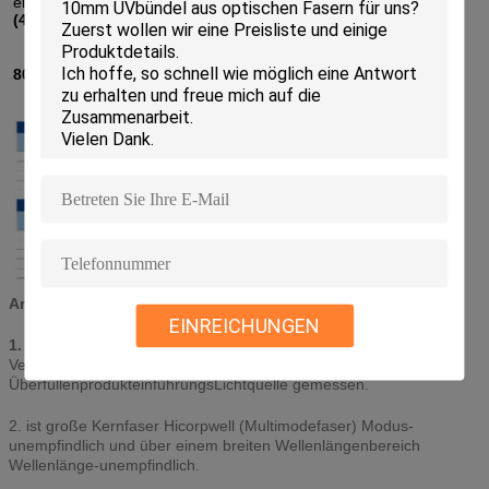
einschließlich
100/140 105/125, 200/220, 200/230, 400/440
(400/430), 600/660 (600/630),
800/830, 800/880, 900/950, 1000/1100, 1500/1650, etc.
Anmerkungen:
EINREICHUNGEN
1.
Die optischen Leistungen der Multimodefaser (ohne
Verbindungsstücke) werden mit einer
ÜberfüllenprodukteinführungsLichtquelle gemessen.
2. ist große Kernfaser Hicorpwell (Multimodefaser) Modus-
unempfindlich und über einem breiten Wellenlängenbereich
Wellenlänge-unempfindlich.