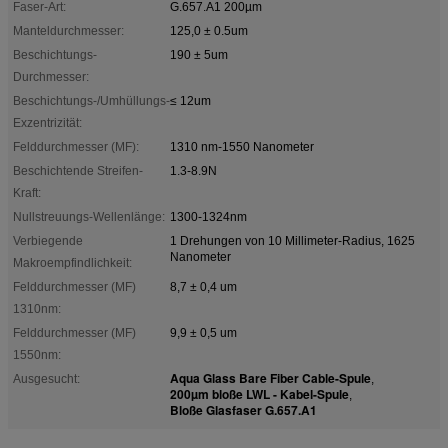
Faser-Art:
G.657.A1 200µm
Manteldurchmesser:
125,0 ± 0.5um
Beschichtungs-
190 ± 5um
Durchmesser:
Beschichtungs-/Umhüllungs-
≤ 12um
Exzentrizität:
Felddurchmesser (MF):
1310 nm-1550 Nanometer
Beschichtende Streifen-
1.3-8.9N
Kraft:
Nullstreuungs-Wellenlänge:
1300-1324nm
Verbiegende
1 Drehungen von 10 Millimeter-Radius, 1625
Nanometer
Makroempfindlichkeit:
Felddurchmesser (MF)
8,7 ± 0,4 um
1310nm:
Felddurchmesser (MF)
9,9 ± 0,5 um
1550nm:
Aqua Glass Bare Fiber Cable-Spule
Ausgesucht:
,
200µm bloße LWL - Kabel-Spule
,
Bloße Glasfaser G.657.A1