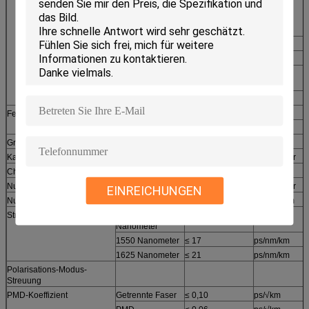
1383 Nanometer
≤ 0,31
dB/km
(nach
Wasserstoffaltern)
1490 Nanometer
≤ 0,23
dB/km
1550 Nanometer
≤ 0,20
dB/km
1525 - 1575
≤ 0,21
dB/km
Nanometer
1625 Nanometer
≤ 0,22
dB/km
Felddurchmesser (MF)
1310 Nanometer
9,0 ± 0,3
µm
1550 Nanometer
± 10,2 0,4
µm
Grenzwellenlänge
Kabel-Abkürzung
≤ 1260
Nanometer
Chromatische Streuung
Nullstreuungs-Wellenlänge
1300 - 1324
Nanometer
EINREICHUNGEN
Nullstreuungs-Steigung
≤ 0,090
ps/nm2/km
Streuungs-Koeffizient
1285 - 1339
≤ |3|
ps/nm/km
Nanometer
1550 Nanometer
≤ 17
ps/nm/km
1625 Nanometer
≤ 21
ps/nm/km
Polarisations-Modus-
Streuung
PMD-Koeffizient
Getrennte Faser
≤ 0,10
ps/√km