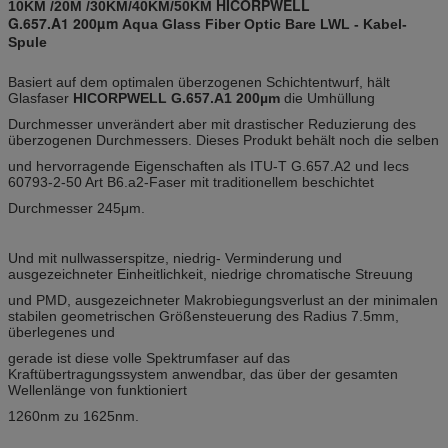
HICORPWELL
10KM /20M /30KM/40KM/50KM
G.657.A1 200µm
Aqua Glass Fiber Optic Bare LWL - Kabel-
Spule
Basiert auf dem optimalen überzogenen Schichtentwurf, hält
Glasfaser
HICORPWELL G.657.A1 200µm
die Umhüllung
Durchmesser unverändert aber mit drastischer Reduzierung des
überzogenen Durchmessers. Dieses Produkt behält noch die selben
und hervorragende Eigenschaften als ITU-T G.657.A2 und Iecs
60793-2-50 Art B6.a2-Faser mit traditionellem beschichtet
Durchmesser 245μm.
Und mit nullwasserspitze, niedrig- Verminderung und
ausgezeichneter Einheitlichkeit, niedrige chromatische Streuung
und PMD, ausgezeichneter Makrobiegungsverlust an der minimalen
stabilen geometrischen Größensteuerung des Radius 7.5mm,
überlegenes und
gerade ist diese volle Spektrumfaser auf das
Kraftübertragungssystem anwendbar, das über der gesamten
Wellenlänge von funktioniert
1260nm zu 1625nm.