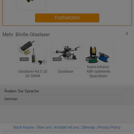
Fortsetzen
Bloße Glasfaser
Mehr
FPV Drohnen
FPV-Drohne mit
Nahe-Infrarot-
1.0/2.0/2.
Glasfaser-Kit 5 10
Glasfaser
NIR-optimierte
PMMA,
20 30KM
Quarzfaser
bloß
PlastikLich
Decoa
beleuc
Ändern Sie Sprache
German
Nach Hause
|
Über uns
|
Kontakt mit uns
|
Sitemap
|
Privacy Policy