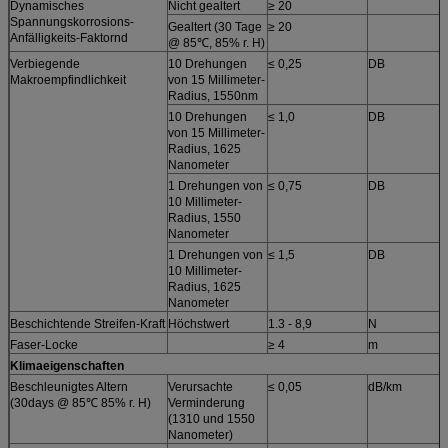
Dynamisches
Nicht gealtert
≥ 20
Spannungskorrosions-
Gealtert (30 Tage
≥ 20
Anfälligkeits-Faktornd
@ 85℃, 85% r. H)
Verbiegende
10 Drehungen
≤ 0,25
DB
Makroempfindlichkeit
von 15 Millimeter-
Radius, 1550nm
10 Drehungen
≤ 1,0
DB
von 15 Millimeter-
Radius, 1625
Nanometer
1 Drehungen von
≤ 0,75
DB
10 Millimeter-
Radius, 1550
Nanometer
1 Drehungen von
≤ 1,5
DB
10 Millimeter-
Radius, 1625
Nanometer
Beschichtende Streifen-Kraft
Höchstwert
1.3 - 8,9
N
Faser-Locke
≥ 4
m
Klimaeigenschaften
Beschleunigtes Altern
Verursachte
≤ 0,05
dB/km
(30days @ 85℃ 85% r. H)
Verminderung
(1310 und 1550
Nanometer)