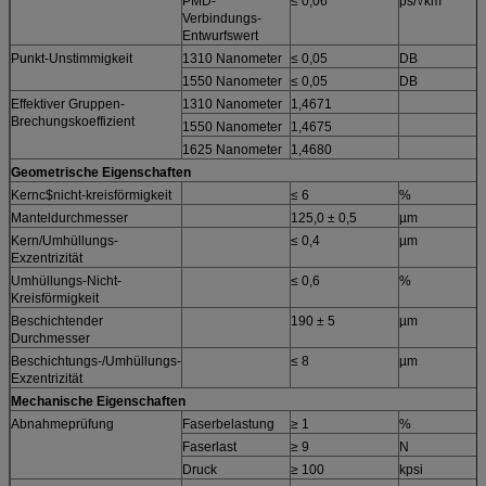
PMD-
≤ 0,06
ps/√km
Verbindungs-
Entwurfswert
Punkt-Unstimmigkeit
1310 Nanometer
≤ 0,05
DB
1550 Nanometer
≤ 0,05
DB
Effektiver Gruppen-
1310 Nanometer
1,4671
Brechungskoeffizient
1550 Nanometer
1,4675
1625 Nanometer
1,4680
Geometrische Eigenschaften
Kernc$nicht-kreisförmigkeit
≤ 6
%
Manteldurchmesser
125,0 ± 0,5
µm
Kern/Umhüllungs-
≤ 0,4
µm
Exzentrizität
Umhüllungs-Nicht-
≤ 0,6
%
Kreisförmigkeit
Beschichtender
190 ± 5
µm
Durchmesser
Beschichtungs-/Umhüllungs-
≤ 8
µm
Exzentrizität
Mechanische Eigenschaften
Abnahmeprüfung
Faserbelastung
≥ 1
%
Faserlast
≥ 9
N
Druck
≥ 100
kpsi