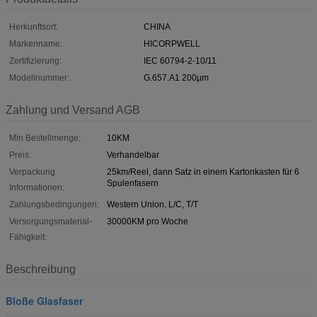
Herkunftsort:
CHINA
Markenname:
HICORPWELL
Zertifizierung:
IEC 60794-2-10/11
Modellnummer:
G.657.A1 200µm
Zahlung und Versand AGB
Min Bestellmenge:
10KM
Preis:
Verhandelbar
Verpackung
25km/Reel, dann Satz in einem Kartonkasten für 6
Spulenfasern
Informationen:
Zahlungsbedingungen:
Western Union, L/C, T/T
Versorgungsmaterial-
30000KM pro Woche
Fähigkeit:
Beschreibung
Bloße Glasfaser