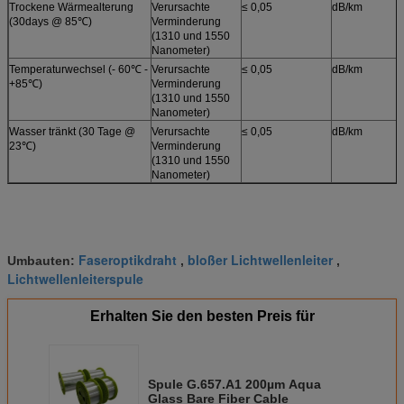
Trockene Wärmealterung
Verursachte
≤ 0,05
dB/km
(30days @ 85℃)
Verminderung
(1310 und 1550
Nanometer)
Temperaturwechsel (- 60℃ -
Verursachte
≤ 0,05
dB/km
+85℃)
Verminderung
(1310 und 1550
Nanometer)
Wasser tränkt (30 Tage @
Verursachte
≤ 0,05
dB/km
23℃)
Verminderung
(1310 und 1550
Nanometer)
Faseroptikdraht
bloßer Lichtwellenleiter
Umbauten:
,
,
Lichtwellenleiterspule
Erhalten Sie den besten Preis für
Spule G.657.A1 200µm Aqua
Glass Bare Fiber Cable