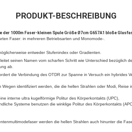
PRODUKT-BESCHREIBUNG
e der 1000m Faser-kleinen Spule Größe Ø7cm G657A1 bloße Glasfa
Arten Faser: in mehreren Betriebsarten und Monomode-.
öglicherweise entweder Stufenindex oder Gradienten.
leitet seinen Namen vom scharfen Schritt wie Unterschied bezüglich d
ung ab.
rfordert die Verbindung des OTDR zur Spanne in Versuch ein hybrides V
 Wegen identifiziert werden, die die hellen Strahlen oder Modi, Reise 
e interne ultra kugelförmige Politur des Körperkontakts (UPC),
ndliche Systeme benutzen die winklige Politur des Körperkontakts (APC
entenmultimodefaser werden die hellen Strahlen auch hinunter die Fa