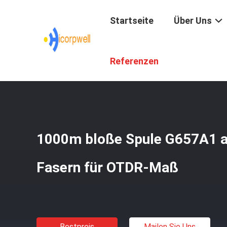
Startseite
Über Uns
Startseite
/
Produkte
/
Bloße Glasfaser
/
1000m Bloße S
Referenzen
1000m bloße Spule G657A1 a
Fasern für OTDR-Maß
Bestpreis
Mailen Sie Uns