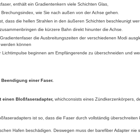
faser, enthält ein Gradientenkern viele Schichten Glas,
n Brechungsindex, wie Sie nach außen von der Achse gehen.
st, dass die hellen Strahlen in den äußeren Schichten beschleunigt we
zusammenbringen die kürzere Bahn direkt hinunter die Achse.
 Gradientenfaser die Ausbreitungszeiten der verschiedenen Modi ausgle
t werden können
or Lichtimpulse beginnen am Empfängerende zu überschneiden und wen
 Beendigung einer Faser.
t einen Bloßfaseradapter,
whichconsists eines Zündkerzenkörpers, der
oßfaseradapters ist so, dass die Faser durch vollständig überschreiten
ischen Hafen beschädigen. Deswegen muss der barefiber Adapter nie s