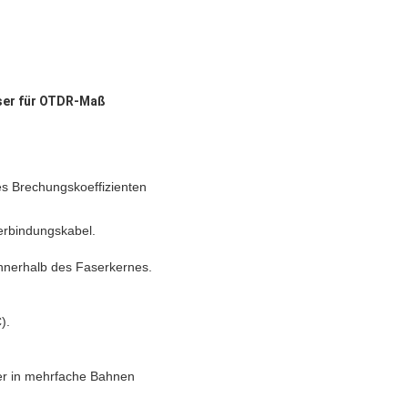
ser für OTDR-Maß
es Brechungskoeffizienten
erbindungskabel.
innerhalb des Faserkernes.
).
ser in mehrfache Bahnen