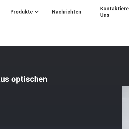
Kontaktiere
Produkte
Nachrichten
Uns
pule G657A1 Aus Optischen Fasern Für OTDR-Maß
us optischen