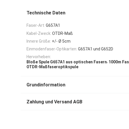
Technische Daten
Faser-Art:
G657A1
Kabel-Zweck:
OTDR-Maß
Innere Größe:
+/- Ø 5cm
Einmodenfaser-Optikarten:
G657A1 und G652D
Hervorheben:
,
Bloße Spule G657A1 aus optischen Fasern
1000m Fas
OTDR-Maßfaseroptikspule
Grundinformation
Zahlung und Versand AGB