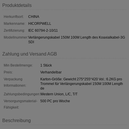
Produktdetails
Herkunftsort:
CHINA
Markenname:
HICORPWELL
Zertifizierung:
IEC 60794-2-10/11
Modellnummer:
Verlängerungskabel 150M 100M Length des Koaxialkabel-3G
SDI
Zahlung und Versand AGB
Min Bestellmenge:
1 Stück
Preis:
Verhandelbar
Verpackung
Karton-Größe: Gewicht 275*255*420 Vol.: 6.2KG pro
Trommel für Verlängerungskabel 150M 100M Length
Informationen:
de
Zahlungsbedingungen:
Western Union, L/C, T/T
Versorgungsmaterial-
500 PC pro Woche
Fähigkeit:
Beschreibung