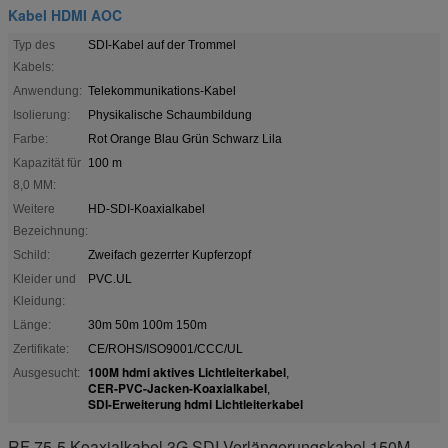
Kabel HDMI AOC
Typ des
SDI-Kabel auf der Trommel
Kabels:
Anwendung:
Telekommunikations-Kabel
Isolierung:
Physikalische Schaumbildung
Farbe:
Rot Orange Blau Grün Schwarz Lila
Kapazität für
100 m
8,0 MM:
Weitere
HD-SDI-Koaxialkabel
Bezeichnung:
Schild:
Zweifach gezerrter Kupferzopf
Kleider und
PVC.UL
Kleidung:
Länge:
30m 50m 100m 150m
Zertifikate:
CE/ROHS/ISO9001/CCC/UL
100M hdmi aktives Lichtleiterkabel
Ausgesucht:
,
CER-PVC-Jacken-Koaxialkabel
,
SDI-Erweiterung hdmi Lichtleiterkabel
RF 75-5 Koaxialkabel 3G SDI-Verlängerungskabel 150M