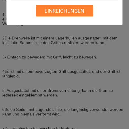
III. Die
. Funktionale Eigenschaften
EINREICHUNGEN
1. Manuelle Ladeleitung: Funktion der Wicklung und Wicklung mit
einem in Uhrzeigersinn oder gegen die Uhrzeigersinn gerichteten
Wicklungsgriff.
2Die Drehwelle ist mit einem Lagerhüllen ausgestattet, mit dem
leicht die Sammellinie des Griffes realisiert werden kann.
3- Einfach zu bewegen: mit Griff, leicht zu bewegen.
4Es ist mit einem bevorzugten Griff ausgestattet, und der Griff ist
langlebig.
5. Ausgestattet mit einer Bremsvorrichtung, kann die Bremse
jederzeit eingeklemmt werden.
6Beide Seiten mit Lagerstützlinie, die langfristig verwendet werden
kann und niemals verformt wird.
7Die wichtigsten technischen Indikatoren