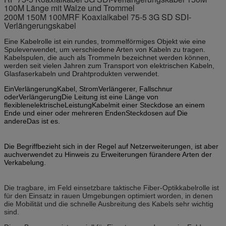
100M Länge mit Walze und Trommel
200M 150M 100MRF Koaxialkabel 75-5 3G SD SDI-
Verlängerungskabel
Eine Kabelrolle ist ein rundes, trommelförmiges Objekt wie eine
Spule
verwendet, um verschiedene Arten von Kabeln zu tragen.
Kabelspulen, die auch als Trommeln bezeichnet werden können,
werden seit vielen Jahren zum Transport von elektrischen Kabeln,
Glasfaserkabeln und Drahtprodukten verwendet.
Ein
Verlängerung
Kabel, Strom
Verlängerer
, Fallschnur
oder
Verlängerung
Die Leitung ist eine Länge von
flexiblen
elektrische
Leistung
Kabel
mit einer Steckdose an einem
Ende und einer oder mehreren Enden
Steckdosen
auf
Die
andere
Das ist es.
Die
Begriff
bezieht sich in der Regel auf Netzerweiterungen, ist aber
auch
verwendet
zu
Hinweis
zu
Erweiterungen
für
andere Arten der
Verkabelung.
Die tragbare, im Feld einsetzbare taktische Fiber-Optikkabelrolle ist
für den Einsatz in rauen Umgebungen optimiert worden, in denen
die Mobilität und die schnelle Ausbreitung des Kabels sehr wichtig
sind.