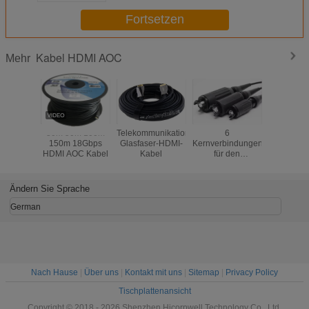
Fortsetzen
Kabel HDMI AOC
Mehr
30m 50m 100m
Telekommunikations-
6
Koaxialka
150m 18Gbps
Glasfaser-HDMI-
Kernverbindungen
RG11 
HDMI AOC Kabel
Kabel
für den
RG58 
Vergrößerungsstrahl
Fernsehen
Ändern Sie Sprache
German
Nach Hause
|
Über uns
|
Kontakt mit uns
|
Sitemap
|
Privacy Policy
Tischplattenansicht
Copyright © 2018 - 2026 Shenzhen Hicorpwell Technology Co., Ltd.