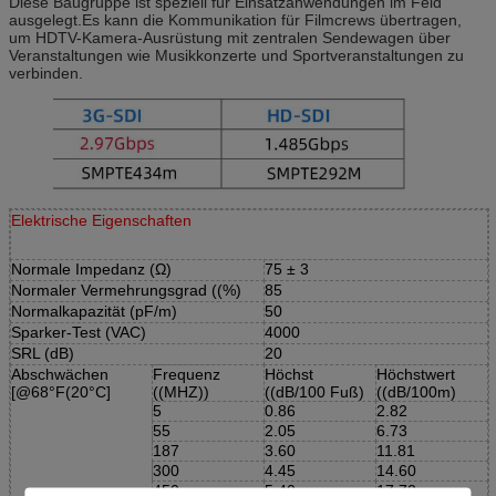
Diese Baugruppe ist speziell für Einsatzanwendungen im Feld
ausgelegt.Es kann die Kommunikation für Filmcrews übertragen,
um HDTV-Kamera-Ausrüstung mit zentralen Sendewagen über
Veranstaltungen wie Musikkonzerte und Sportveranstaltungen zu
verbinden.
Elektrische Eigenschaften
Normale Impedanz (Ω)
75 ± 3
Normaler Vermehrungsgrad ((%)
85
Normalkapazität (pF/m)
50
Sparker-Test (VAC)
4000
SRL (dB)
20
Abschwächen
Frequenz
Höchst
Höchstwert
[@68°F(20°C]
((MHZ))
((dB/100 Fuß)
((dB/100m)
5
0.86
2.82
55
2.05
6.73
187
3.60
11.81
300
4.45
14.60
450
5.40
17.72