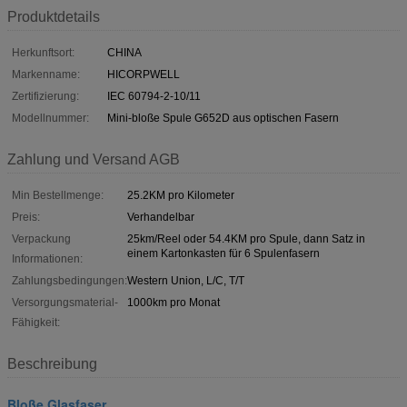
Produktdetails
Herkunftsort:
CHINA
Markenname:
HICORPWELL
Zertifizierung:
IEC 60794-2-10/11
Modellnummer:
Mini-bloße Spule G652D aus optischen Fasern
Zahlung und Versand AGB
Min Bestellmenge:
25.2KM pro Kilometer
Preis:
Verhandelbar
Verpackung
25km/Reel oder 54.4KM pro Spule, dann Satz in
einem Kartonkasten für 6 Spulenfasern
Informationen:
Zahlungsbedingungen:
Western Union, L/C, T/T
Versorgungsmaterial-
1000km pro Monat
Fähigkeit:
Beschreibung
Bloße Glasfaser