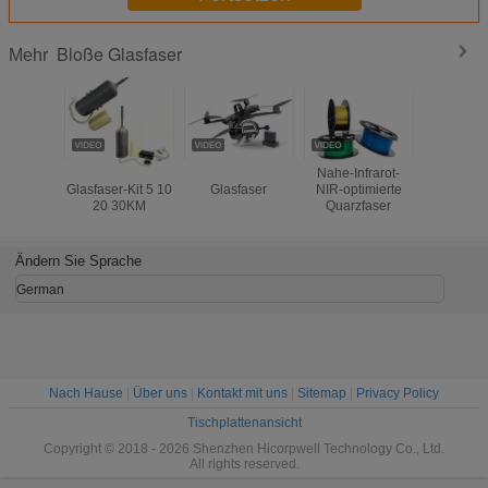
Bloße Glasfaser
Mehr
FPV Drohnen
FPV-Drohne mit
Nahe-Infrarot-
1.0/2.0/2.
Glasfaser-Kit 5 10
Glasfaser
NIR-optimierte
PMMA,
20 30KM
Quarzfaser
bloß
PlastikLich
Decoa
beleuc
Ändern Sie Sprache
German
Nach Hause
|
Über uns
|
Kontakt mit uns
|
Sitemap
|
Privacy Policy
Tischplattenansicht
Copyright © 2018 - 2026 Shenzhen Hicorpwell Technology Co., Ltd.
All rights reserved.