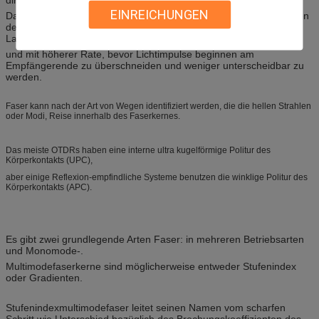
EINREICHUNGEN
Das Ergebnis ist, dass eine Gradientenfaser die Ausbreitungszeiten
der verschiedenen Modi ausgleicht, damit Daten über ein viel
Langstrecken gesendet werden können
und mit höherer Rate, bevor Lichtimpulse beginnen am
Empfängerende zu überschneiden und weniger unterscheidbar zu
werden.
Faser kann nach der Art von Wegen identifiziert werden, die die hellen Strahlen
oder Modi, Reise innerhalb des Faserkernes.
Das meiste OTDRs haben eine interne ultra kugelförmige Politur des
Körperkontakts (UPC),
aber einige Reflexion-empfindliche Systeme benutzen die winklige Politur des
Körperkontakts (APC).
Es gibt zwei grundlegende Arten Faser: in mehreren Betriebsarten
und Monomode-.
Multimodefaserkerne sind möglicherweise entweder Stufenindex
oder Gradienten.
Stufenindexmultimodefaser leitet seinen Namen vom scharfen
Schritt wie Unterschied bezüglich des Brechungskoeffizienten des