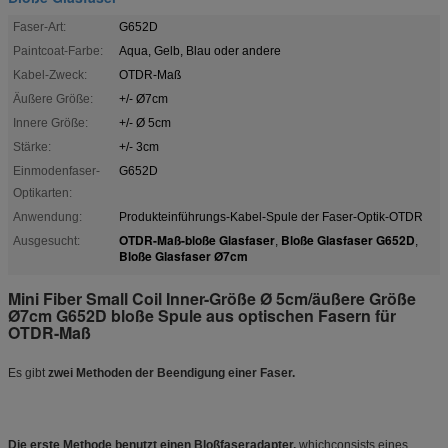
Faser-Art:
G652D
Paintcoat-Farbe:
Aqua, Gelb, Blau oder andere
Kabel-Zweck:
OTDR-Maß
Äußere Größe:
+/- Ø7cm
Innere Größe:
+/- Ø 5cm
Stärke:
+/- 3cm
Einmodenfaser-
G652D
Optikarten:
Anwendung:
Produkteinführungs-Kabel-Spule der Faser-Optik-OTDR
OTDR-Maß-bloße Glasfaser
Bloße Glasfaser G652D
Ausgesucht:
,
,
Bloße Glasfaser Ø7cm
Mini Fiber Small Coil Inner-Größe Ø 5cm/äußere Größe
Ø7cm G652D bloße Spule aus optischen Fasern für
OTDR-Maß
Es gibt
zwei Methoden der Beendigung einer Faser.
Die erste Methode benutzt einen Bloßfaseradapter,
whichconsists eines