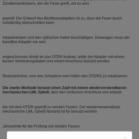
Zündkerzenkörpers, der die Faser greift, um zu sein
geprüft. Der Entwurf des Bloßfaseradapters ist so, dass die Faser durch
vollständig überschreiten kann
Adapterkörper und den optischen Hafen beschädigen. Deswegen muss der
barefiber Adapter nie sein
angeschlossen direkt an das OTDR.Instead, sollte der Adapter mit einem
kurzen Verbindungskabel und einem Anschluss benutzt werden
Reduzierhülse, zum des Schadens vom Hafen des OTDRS zu lokalisieren.
Die zweite Methode benutzt einen Zopf mit einem wiederverwendbaren
mechanischen LWL-Spleiß
, dem den einfachen Anschluss von erlaubt
die mit dem OTDR geprüft zu werden Fasern. Der wiederverwendbare
mechanische LWL-Spleiß Norland ist für benutzt worden
Jahrzehnte für die Prüfung von bloßen Fasern.