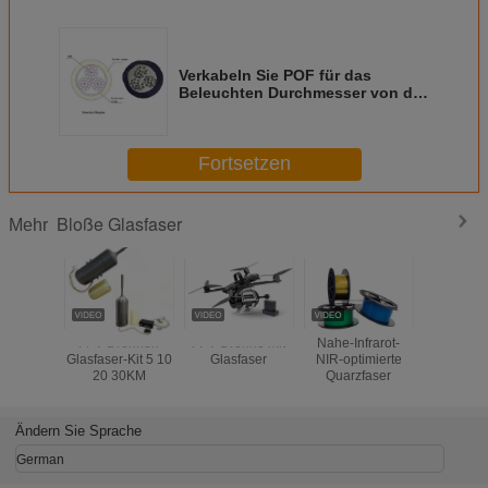
Verkabeln Sie POF für das
Beleuchten Durchmesser von der
Dekorations-Kabel-100MT
10.0mm für Swimmingpool-
Beleuchtung,
Fortsetzen
Unterwasseranlagen
Bloße Glasfaser
Mehr
FPV Drohnen
FPV-Drohne mit
Nahe-Infrarot-
1.0/2.0/2.
Glasfaser-Kit 5 10
Glasfaser
NIR-optimierte
PMMA,
20 30KM
Quarzfaser
bloß
PlastikLich
Decoa
beleuc
Ändern Sie Sprache
German