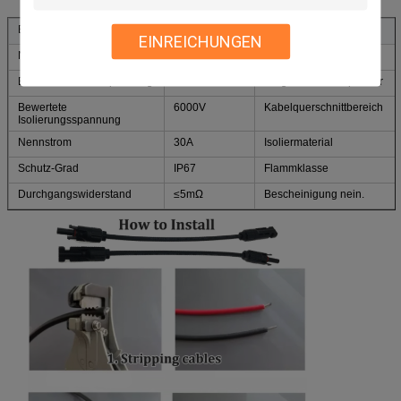
Elektrische Eigenschaften
EINREICHUNGEN
Nennspannung
DC 1000V
Verschmutzungs-Grad
Bewertete Antriebspannung
8000V
Umgebende Temperatur
Bewertete
6000V
Kabelquerschnittbereich
Isolierungsspannung
Nennstrom
30A
Isoliermaterial
Schutz-Grad
IP67
Flammklasse
Durchgangswiderstand
≤5mΩ
Bescheinigung nein.