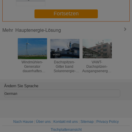
Solarenergie-System-
Hauptwohnenergie
Fortsetzen
Hauptenergie-Lösung
Mehr
Windmühlen-
Dachspitzen-
VAWT-
Hoh
Generator
Gitter band
Dachspitzen-
Umwandl
dauerhaftes
Solarenergie-
Ausgangsenergie-
Leistungsf
magnetisches
System,
Lösungs-Gitter -
Hau
Synchronou
inländische
Bindungs-Wind-
Windmü
35KW steuern
Systeme der
Generator-
Genera
Ändern Sie Sprache
Energie-Lösung
Solarenergie-
Installation
Dachspi
automatisch an
3000W
Win
German
Stromgen
im Fre
Nach Hause
|
Über uns
|
Kontakt mit uns
|
Sitemap
|
Privacy Policy
Tischplattenansicht