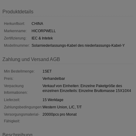
Produktdetails
Herkunftsort:
CHINA
Markenname:
HICORPWELL
Zertifizierung:
IEC & Intetek
Modellnummer:
Solarniederlassungs-Kabel des niederlassungs-Kabel-Y
Zahlung und Versand AGB
Min Bestellmenge:
1SET
Preis:
Verhandelbar
Verpackung
Verkauf von Einheiten: Einzelne Paketgröße des
einzelnen Einzelteils: Einzelne Bruttomasse 15X10X4
Informationen:
Lieferzeit:
15 Werktage
Zahlungsbedingungen:
Western Union, L/C, T/T
Versorgungsmaterial-
20000pcs pro Monat
Fähigkeit:
Beschreibung