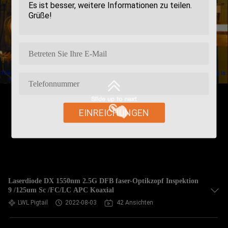
EINREICHUNGEN
Laserdiode DX 1550nm 2.5G DFB faser-Optikzopf Inspektion
9 /125um Sc /FC/LC APC Koaxial
LWL Pigtail
2022-08-03
42 Ansichten