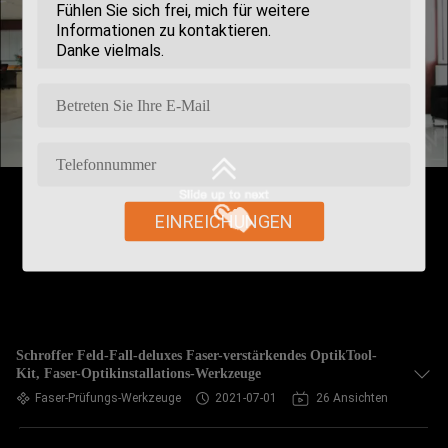
EINREICHUNGEN
Schroffer Feld-Fall-deluxes Faser-verstärkendes OptikTool-
Kit, Faser-Optikinstallations-Werkzeuge
Faser-Prüfungs-Werkzeuge
2021-07-01
26 Ansichten