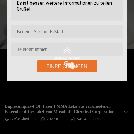
EINREICHUNGEN
Duplexsimplex-POF Faser PMMA Eska aus verschiedenen
Fasernlichtleiterkabel-von Mitsubishi Chemical Corporation
Bloße Glasfaser
2022-01-11
541 Ansichten