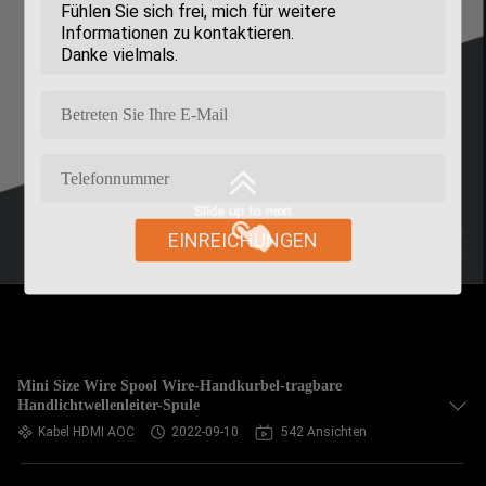
EINREICHUNGEN
Mini Size Wire Spool Wire-Handkurbel-tragbare
Handlichtwellenleiter-Spule
Kabel HDMI AOC
2022-09-10
542 Ansichten