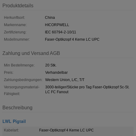
Produktdetails
Herkunftsort:
China
Markenname:
HICORPWELL
Zertifizierung:
IEC 60794-2-10/11
Modellnummer:
Faser-Optikzopf 4 Kerne LC UPC
Zahlung und Versand AGB
Min Bestellmenge:
20 Stk.
Preis:
Verhandelbar
Zahlungsbedingungen:
Western Union, L/C, T/T
Versorgungsmaterial-
3000-teiliger/Stücke pro Tag Faser-Optikzopf Sc-St.
LC FC Fanout
Fähigkeit:
Beschreibung
LWL Pigtail
Kabelart:
Faser-Optikzopf 4 Kerne LC UPC