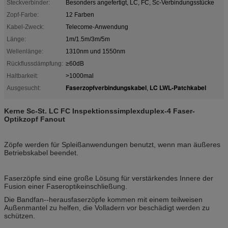
Steckverbinder:
Besonders angefertigt, LC, FC, Sc-Verbindungsstücke
Zopf-Farbe:
12 Farben
Kabel-Zweck:
Telecome-Anwendung
Länge:
1m/1.5m/3m/5m
Wellenlänge:
1310nm und 1550nm
Rückflussdämpfung:
≥60dB
Haltbarkeit:
>1000mal
Faserzopfverbindungskabel
LC LWL-Patchkabel
Ausgesucht:
,
Kerne Sc-St. LC FC Inspektionssimplexduplex-4 Faser-
Optikzopf Fanout
Zöpfe werden für Spleißanwendungen benutzt, wenn man äußeres
Betriebskabel beendet.
Faserzöpfe sind eine große Lösung für verstärkendes Innere der
Fusion einer Faseroptikeinschließung.
Die Bandfan--herausfaserzöpfe kommen mit einem teilweisen
Außenmantel zu helfen, die Volladern vor beschädigt werden zu
schützen.