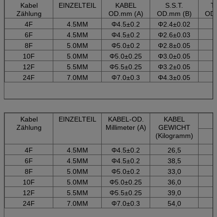
Kabel
EINZELTEIL
KABEL
S.S.T.
T.
Zählung
OD.mm (A)
OD.mm (B)
OD.
4F
4.5MM
Φ4.5±0.2
Φ2.4±0.02
6F
4.5MM
Φ4.5±0.2
Φ2.6±0.03
8F
5.0MM
Φ5.0±0.2
Φ2.8±0.05
10F
5.0MM
Φ5.0±0.25
Φ3.0±0.05
12F
5.5MM
Φ5.5±0.25
Φ3.2±0.05
24F
7.0MM
Φ7.0±0.3
Φ4.3±0.05
Kabel
EINZELTEIL
KABEL-OD.
KABEL
Zählung
Millimeter (A)
GEWICHT
(Kilogramm)
4F
4.5MM
Φ4.5±0.2
26,5
6F
4.5MM
Φ4.5±0.2
38,5
8F
5.0MM
Φ5.0±0.2
33,0
10F
5.0MM
Φ5.0±0.25
36,0
12F
5.5MM
Φ5.5±0.25
39,0
24F
7.0MM
Φ7.0±0.3
54,0