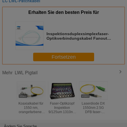
LC LWL-Patchkabel
Erhalten Sie den besten Preis für
Inspektionsduplexsimplexfaser-
Optikverbindungskabel Fanout,
Kern-Lichtwellenleiter Sc-St. LC
FC 4
Fortsetzen
LWL Pigtail
Mehr
Koaxialkabel für
Faser-Optikzopf
Laserdiode DX
Koaxial-
1550 nm,
Inspektion
1550nm 2.5G
Optikzop
orangefarbenes
9/125um 1310nm
DFB faser-
Koaxial-D
Glasfaserkabel
2.5GHz FP u. DFB
Optikzopf
Faser-155
Sc /FC/LC APC
Inspektion 9
und o
Koaxiallaserdiode
/125um Sc /FC/LC
TECHNI
Ändern Sie Sprache