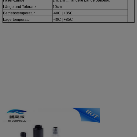
Faser-Länge
1m, 2m ..... andere Länge optional.
Länge und Toleranz
10cm
Betriebstemperatur
-40C | +85C
Lagertemperatur
-40C | +85C