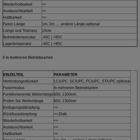
Wiederholbarkeit
<>
Austauschbarkeit
<>
Haltbarkeit
<>
Faser-Länge
1m, 2m ..... andere Länge optional
Länge und Toleranz
10cm
Betriebstemperatur
-40C | +85C
Lagertemperatur
-40C | +85C
2 in mehreren Betriebsarten
EINZELTEIL
PARAMETER
Verbindungsstückart
LC/UPC, SC/UPC, FC/UPC, ST/UPC optional
Fasermodus
In mehreren Betriebsarten
Funktionierende Wellenlänge
850, 1300nm
Prüfen Sie Wellenlänge
850, 1300nm
Einfügungsdämpfung
<>
Rückflussdämpfung
>=35db
Wiederholbarkeit
<>
Austauschbarkeit
<>
Haltbarkeit
<>