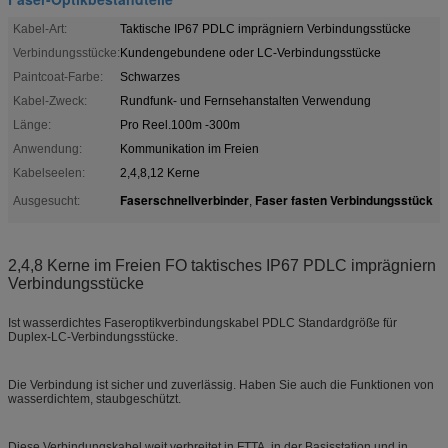
Kabel-Art:
Taktische IP67 PDLC imprägniern Verbindungsstücke
Verbindungsstücke:
Kundengebundene oder LC-Verbindungsstücke
Paintcoat-Farbe:
Schwarzes
Kabel-Zweck:
Rundfunk- und Fernsehanstalten Verwendung
Länge:
Pro Reel.100m -300m
Anwendung:
Kommunikation im Freien
Kabelseelen:
2,4,8,12 Kerne
Faserschnellverbinder
Faser fasten Verbindungsstück
Ausgesucht:
,
2,4,8 Kerne im Freien FO taktisches IP67 PDLC imprägniern
Verbindungsstücke
Ist wasserdichtes Faseroptikverbindungskabel PDLC Standardgröße für
Duplex-LC-Verbindungsstücke.
Die Verbindung ist sicher und zuverlässig. Haben Sie auch die Funktionen von
wasserdichtem, staubgeschützt.
Diese Verbindungskabel weit verbreitet in FTTA, in der Basisstation und in