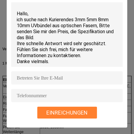
Verbindungsstück-Spezifikation
1 Monomode-
EINZELTEIL
PARAMETER
Verbindungsstückart
LC/UPC, SC/UPC, FC/UPC,
LC/APC, SC/APC, FC/APC,
ST/UPC
ST/APC
Einfügungsdämpfung
<>
<>
Rückflussdämpfung
>=50db
>=60db
Fasermodus
Monomode-
EINREICHUNGEN
Funktionierende
1310, 1550nm
Wellenlänge
Prüfen Sie
1310, 1550nm
Wellenlänge