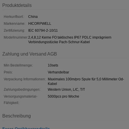
Produktdetails
Herkunftsort:
China
Markenname:
HICORPWELL
Zertifizierung:
IEC 60794-2-10/11
Modellnummer:
2,4,8,12 Kerne FO taktisches IP67 PDLC imprägniern
Verbindungsstücke Pach-Schnur-Kabel
Zahlung und Versand AGB
Min Bestellmenge:
10sets
Preis:
Verhandelbar
Verpackung Informationen:
Maximales 100m/pro Spule für 5,0 Millimeter Od-
Kabel
Zahlungsbedingungen:
Western Union, L/C, T/T
Versorgungsmaterial-
5000pcs pro Woche
Fähigkeit:
Beschreibung
Faser-Optikbestandteile