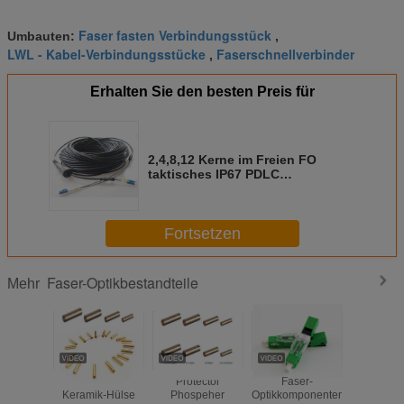
Faser fasten Verbindungsstück
Umbauten:
,
LWL - Kabel-Verbindungsstücke
Faserschnellverbinder
,
Erhalten Sie den besten Preis für
2,4,8,12 Kerne im Freien FO
taktisches IP67 PDLC
imprägniern Verbindungsstücke
Pach-Schnur-Kabel
Fortsetzen
Faser-Optikbestandteile
Mehr
Aluminium-
Protector
Faser-
Wasserdi
Keramik-Hülse
Phospeher
Optikkomponenten
Fase