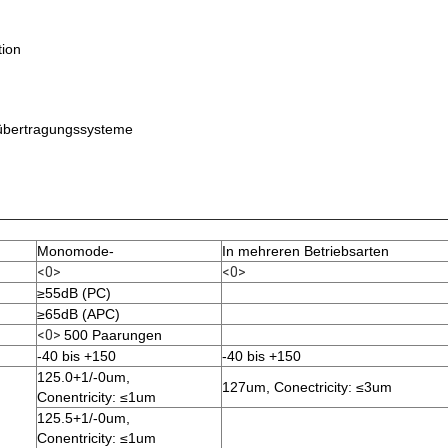
tion
tübertragungssysteme
Monomode-
In mehreren Betriebsarten
<0>
<0>
≥55dB (PC)
≥65dB (APC)
<0>
500 Paarungen
-40 bis +150
-40 bis +150
125.0+1/-0um,
127um, Conectricity: ≤3um
Conentricity: ≤1um
125.5+1/-0um,
Conentricity: ≤1um