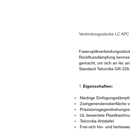
Verbindungsstücke LC APC
Faseroptikverbindungsstück
Rückflussdämpfung kennzei
gemacht, um sich an Iec a
Standard Telcordia GR-32
1.
Eigenschaften:
Niedrige Einfügungsdämpf
Zwingenendenoberfläche v
Präzisionsgegendrehungssc
UL-bewertete Plastikwohn
Telcordia-Artstiefel
Frei-sich hin- und herbew