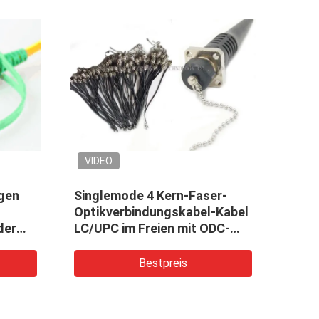
VIDEO
VID
gen
Singlemode 4 Kern-Faser-
Kabe
Optikverbindungskabel-Kabel
Opti
der
LC/UPC im Freien mit ODC-
takt
ür
Stecker/-sockel
Ruck
Bestpreis