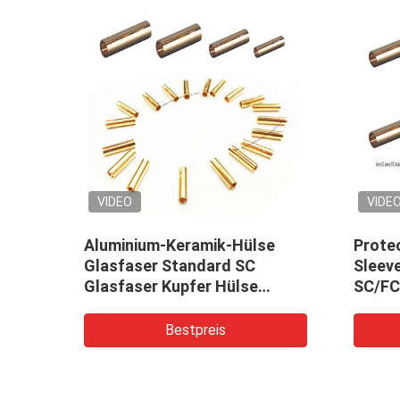
VIDEO
VIDE
n
Aluminium-Keramik-Hülse
Prote
Glasfaser Standard SC
Sleeve
Glasfaser Kupfer Hülse
SC/FC
lle
Glasfaser Hülse
Sleeve
Bestpreis