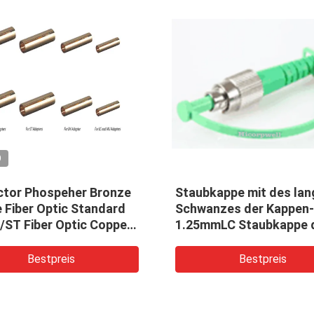
O
ctor Phospeher Bronze
Staubkappe mit des lan
 Fiber Optic Standard
Schwanzes der Kappen-
/ST Fiber Optic Copper
1.25mmLC Staubkappe 
 fiber optic Sleeve
Staubkappe-2.5mm FC f
verschiedenen
Bestpreis
Bestpreis
Verbindungsstück-
Lichtwellenleiter