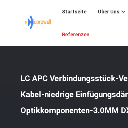
Startseite
Über Uns
Startseite
/
Produkte
/
Faser-Optikbestandteile
/
LC AP
Referenzen
LC APC Verbindungsstück-Ve
Kabel-niedrige Einfügungsdä
Optikkomponenten-3.0MM D