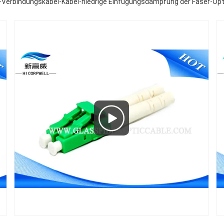
-Verbindungskabel-Kabel-niedrige Einfügungsdämpfung der Faser-O