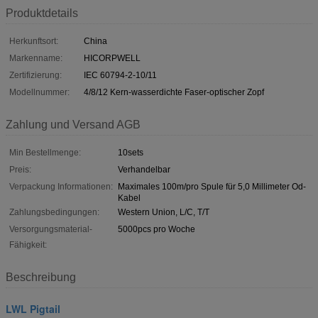
Produktdetails
Herkunftsort:
China
Markenname:
HICORPWELL
Zertifizierung:
IEC 60794-2-10/11
Modellnummer:
4/8/12 Kern-wasserdichte Faser-optischer Zopf
Zahlung und Versand AGB
Min Bestellmenge:
10sets
Preis:
Verhandelbar
Verpackung Informationen:
Maximales 100m/pro Spule für 5,0 Millimeter Od-
Kabel
Zahlungsbedingungen:
Western Union, L/C, T/T
Versorgungsmaterial-
5000pcs pro Woche
Fähigkeit:
Beschreibung
LWL Pigtail