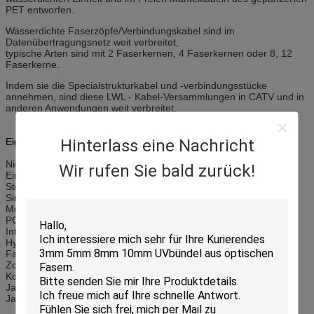
PET entworfen.
Wasserdichte Faserzöpfe/Verbindungskabel sind im
Datenübertragungsnetz weit verbreitet,
typische Arten sind mit 2 Faserkernen, 4 Faserkernen oder 8, 12
Faserkerne.
Indem sie die Specialstrukturkabel und -verbindungsstücke
annehmen, sind diese LWL - Kabel-Versammlungen in CATV und in
anderen Anwendungen weit verbreitet.
Hinterlass eine Nachricht
Eigenschaften:
Niedrige Einfügungsdämpfung
Wir rufen Sie bald zurück!
Einfache Installation
Stecker-Zug, Schlüssel-orientierter Koppelungsmechanismus
Simplexbetrieb und Duplex
Monomode- und in mehreren Betriebsarten
PC-, UPC- und APC-Polieren
Interreferentielle Parameter
Hybride Verbindungskabel sind auf Anfrage verfügbar
Fan-heraus verfügbar
Zopf verfügbar
Konform mit Telcordia GR-326-CORE
Jackenmaterial: PVC, LSZH, OFNR, OFNP
Jackendurchmesser: 0.9mm, 2.00mm oder 3.0mm