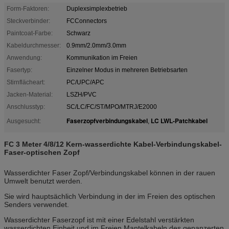
Form-Faktoren:
Duplexsimplexbetrieb
Steckverbinder:
FCConnectors
Paintcoat-Farbe:
Schwarz
Kabeldurchmesser:
0.9mm/2.0mm/3.0mm
Anwendung:
Kommunikation im Freien
Fasertyp:
Einzelner Modus in mehreren Betriebsarten
Stirnflächeart:
PC/UPC/APC
Jacken-Material:
LSZH/PVC
Anschlusstyp:
SC/LC/FC/ST/MPO/MTRJ/E2000
Faserzopfverbindungskabel
LC LWL-Patchkabel
Ausgesucht:
,
FC 3 Meter 4/8/12 Kern-wasserdichte Kabel-Verbindungskabel-
Faser-optischen Zopf
Wasserdichter Faser Zopf/Verbindungskabel können in der rauen
Umwelt benutzt werden.
Sie wird hauptsächlich Verbindung in der im Freien des optischen
Senders verwendet.
Wasserdichter Faserzopf ist mit einer Edelstahl verstärkten
wasserdichten Einheit und im Freien Mantelkabeln des gepanzerten