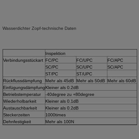
Wasserdichter Zopf-technische Daten
Inspektion
Verbindungsstückart
FC/PC
FC/UPC
FC/APC
SC/PC
SC/UPC
SC/APC
ST/PC
ST/UPC
Rückflussdämpfung
Mehr als 45dB
Mehr als 50dB
Mehr als 60dB
Einfügungsdämpfung
Kleiner als 0.2dB
Betriebstemperatur
-40degree zu +80degree
Wiederholbarkeit
Kleiner als 0.1dB
Austauschbarkeit
Kleiner als 0.2dB
Steckerzeiten
1000times
Dehnfestigkeit
Mehr als 100N