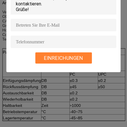
Anwendung:
Verbindung der Lichtwellenleiterübertragungsausrüstung
ODF des optischen Übertragungssystems
CATV
Grafikübertragungsnetz der hohen Qualität
Hochgeschwindigkeitsdatenübertragungsnetz
Computernetzwerke
Telekommunikationsnetze
Parameter
Einheit
LC/SC/ST/FC
EINREICHUNGEN
Inspektion (9/125)
PC
UPC
Einfügungsdämpfung
DB
≤0.3
≤0.2
Rückflussdämpfung
DB
≥45
≥50
Austauschbarkeit
DB
≤0.2
Wiederholbarkeit
DB
≤0.2
Haltbarkeit
Zeit
1000
>
Betriebstemperatur
°C
-40~75
Lagertemperatur
°C
-45~85