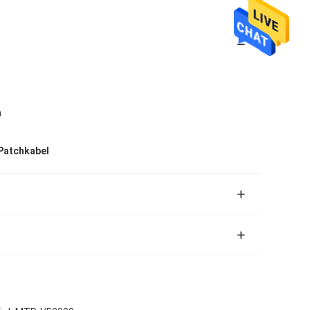
n
Patchkabel