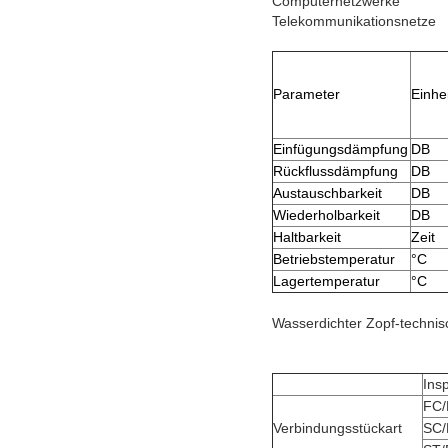
Computernetzwerke
Telekommunikationsnetze
Parameter
Einhei
Einfügungsdämpfung
DB
Rückflussdämpfung
DB
Austauschbarkeit
DB
Wiederholbarkeit
DB
Haltbarkeit
Zeit
Betriebstemperatur
°C
Lagertemperatur
°C
Wasserdichter Zopf-techni
Ins
FC
Verbindungsstückart
SC