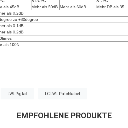
PC
ST/UPC
ST/PC
r als 45dB
Mehr als 50dB
Mehr als 60dB
Mehr DB als 35
iner als 0.2dB
degree zu +80degree
iner als 0.1dB
iner als 0.2dB
0times
r als 100N
LWL Pigtail
LC LWL-Patchkabel
EMPFOHLENE PRODUKTE