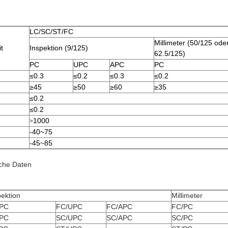
LC/SC/ST/FC
Millimeter (50/125 ode
t
Inspektion (9/125)
62.5/125)
PC
UPC
APC
PC
≤0.3
≤0.2
≤0.3
≤0.2
≥45
≥50
≥60
≥35
≤0.2
≤0.2
1000
>
-40~75
-45~85
sche Daten
pektion
Millimeter
/PC
FC/UPC
FC/APC
FC/PC
/PC
SC/UPC
SC/APC
SC/PC