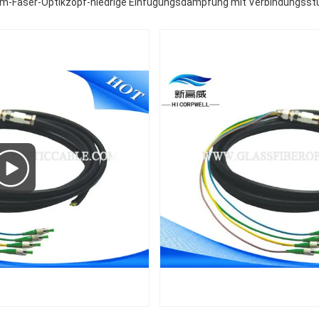
m-Faser-Optikzopf-niedrige Einfügungsdämpfung mit Verbindungss