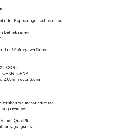
ung
ientierter Koppelungsmechanismus
n Betriebsarten
n
ind auf Anfrage verfügbar
-326-CORE
H, OFNR, OFNP
m, 2.00mm oder 3.0mm
leiterübertragungsausrüstung
agungssystems
 hohen Qualität
übertragungsnetz