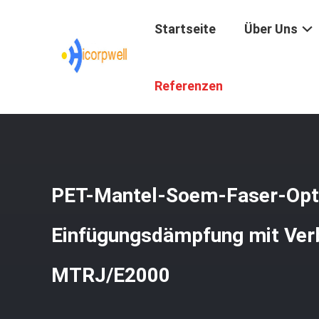
Startseite
Über Uns
Startseite
/
Produkte
/
LWL Pigtail
/
PET-Mantel-Soem-Fa
Referenzen
PET-Mantel-Soem-Faser-Opti
Einfügungsdämpfung mit Ver
MTRJ/E2000