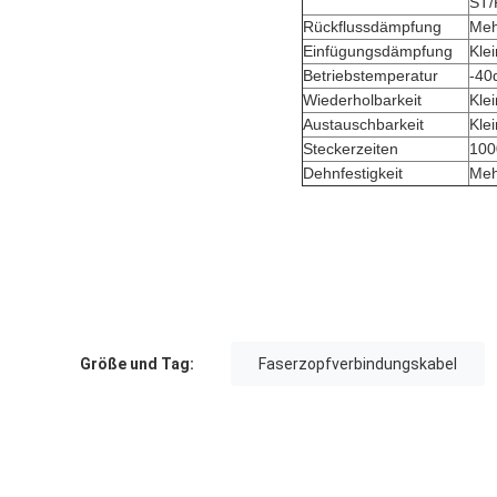
ST/
Rückflussdämpfung
Meh
Einfügungsdämpfung
Kle
Betriebstemperatur
-40
Wiederholbarkeit
Kle
Austauschbarkeit
Kle
Steckerzeiten
100
Dehnfestigkeit
Meh
Größe und Tag:
Faserzopfverbindungskabel