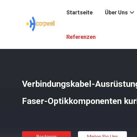
Startseite
Über Uns
Startseite
/
Produkte
/
Faser-Optikbestandteile
/
Verbin
Referenzen
Verbindungskabel-Ausrüstung
Faser-Optikkomponenten kur
Bestpreis
Mailen Sie Uns