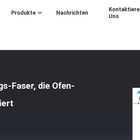
Kontaktiere
Produkte
Nachrichten
Uns
dungskabel-Ausrüstungs-Faser, Die Ofen-Faser-Optikkomponenten Ku
s-Faser, die Ofen-
iert