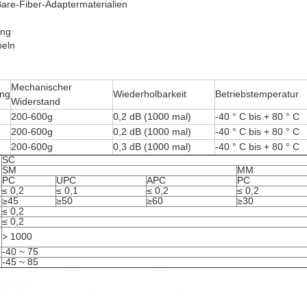
are-Fiber-Adaptermaterialien
ung
beln
Mechanischer
ng
Wiederholbarkeit
Betriebstemperatur
Widerstand
200-600g
0,2 dB (1000 mal)
-40 ° C bis + 80 ° C
200-600g
0,2 dB (1000 mal)
-40 ° C bis + 80 ° C
200-600g
0,3 dB (1000 mal)
-40 ° C bis + 80 ° C
SC
SM
MM
PC
UPC
APC
PC
≤ 0,2
≤ 0,1
≤ 0,2
≤ 0,2
≥45
≥50
≥60
≥30
≤ 0,2
≤ 0,2
> 1000
-40 ~ 75
-45 ~ 85