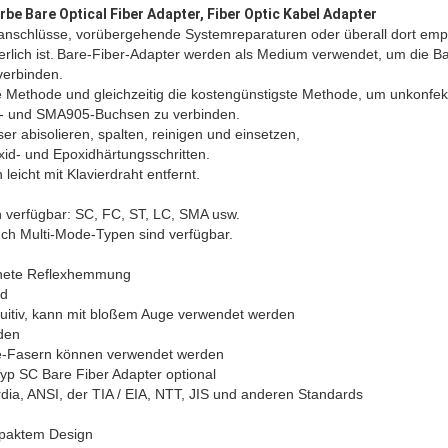
rbe Bare Optical Fiber Adapter, Fiber Optic Kabel Adapter
anschlüsse, vorübergehende Systemreparaturen oder überall dort empf
lich ist.
Bare-Fiber-Adapter werden als Medium verwendet, um die Ba
verbinden.
he Methode und gleichzeitig die kostengünstigste Methode, um unkonfek
C- und SMA905-Buchsen zu verbinden.
er abisolieren, spalten, reinigen und einsetzen,
id- und Epoxidhärtungsschritten.
icht mit Klavierdraht entfernt.
 verfügbar: SC, FC, ST, LC, SMA usw.
ch Multi-Mode-Typen sind verfügbar.
chnete Reflexhemmung
nd
tuitiv, kann mit bloßem Auge verwendet werden
den
e-Fasern können verwendet werden
yp SC Bare Fiber Adapter optional
dia, ANSI, der TIA / EIA, NTT, JIS und anderen Standards
mpaktem Design