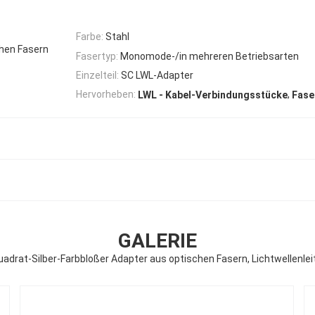
Farbe:
Stahl
chen Fasern
Fasertyp:
Monomode-/in mehreren Betriebsarten
Einzelteil:
SC LWL-Adapter
,
Hervorheben:
LWL - Kabel-Verbindungsstücke
Fase
GALERIE
adrat-Silber-Farbbloßer Adapter aus optischen Fasern, Lichtwellenle