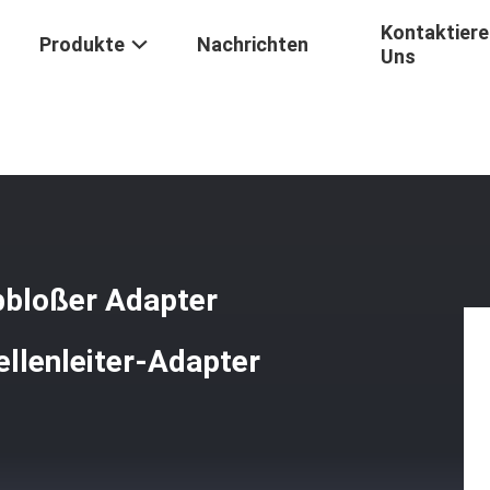
Kontaktiere
Produkte
Nachrichten
Uns
allquadrat-Silber-Farbbloßer Adapter Aus Optischen Fasern, Lichtwel
bbloßer Adapter
ellenleiter-Adapter