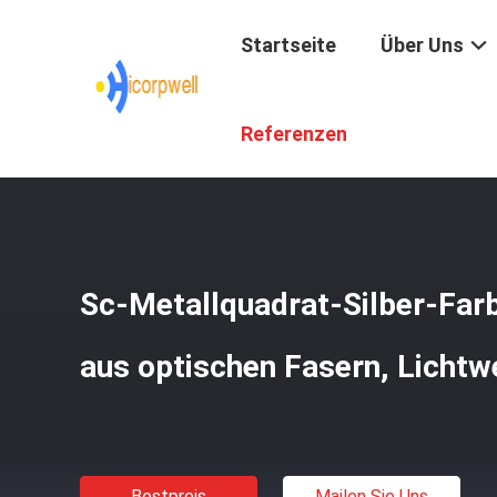
Startseite
Über Uns
Startseite
/
Produkte
/
Faser-Optikbestandteile
/
Sc-Met
Referenzen
Sc-Metallquadrat-Silber-Far
aus optischen Fasern, Lichtw
Bestpreis
Mailen Sie Uns