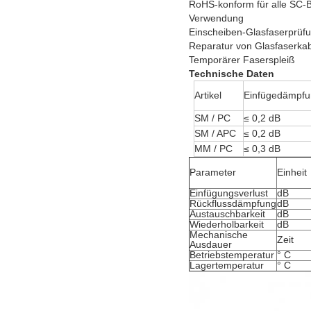
RoHS-konform für alle SC-B
Verwendung
Einscheiben-Glasfaserprüf
Reparatur von Glasfaserka
Temporärer Faserspleiß
Technische Daten
Artikel
Einfügedämpfu
SM / PC
≤ 0,2 dB
SM / APC
≤ 0,2 dB
MM / PC
≤ 0,3 dB
Parameter
Einheit
Einfügungsverlust
dB
Rückflussdämpfung
dB
Austauschbarkeit
dB
Wiederholbarkeit
dB
Mechanische
Zeit
Ausdauer
Betriebstemperatur
° C
Lagertemperatur
° C