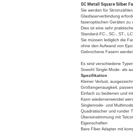
SC Metall Square Silber Fa
Sie werden für Stromzähler
Glasfaserverbindung erforder
faseroptischen Geräten zu 
Dies ist eine sehr praktisc
Standard-FC-, SC-, ST-, L
Sie müssen lediglich die Fas
ohne den Aufwand von Epox
Gebrochene Fasern werden le
Es sind verschiedene Typen
Sowohl Single-Mode- als au
Spezifikation
Kleiner Verlust, ausgezei
Größengenauigkeit, passe
Einfach zu bedienen und in
Kann wiederverwendet wer
Singlemode- und Multimod
Quadratischer und runder T
Übereinstimmung mit Telcor
Eigenschaften
Bare Fiber Adapter mit ko