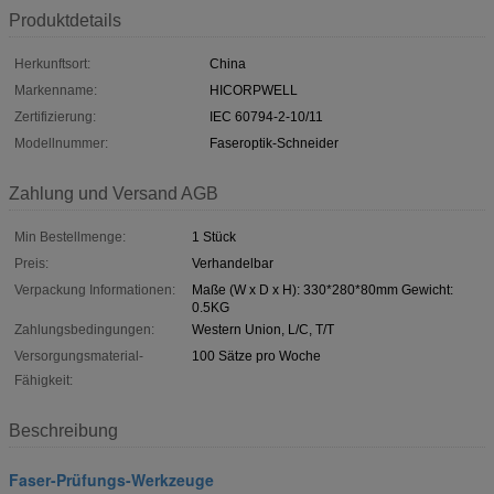
Produktdetails
Herkunftsort:
China
Markenname:
HICORPWELL
Zertifizierung:
IEC 60794-2-10/11
Modellnummer:
Faseroptik-Schneider
Zahlung und Versand AGB
Min Bestellmenge:
1 Stück
Preis:
Verhandelbar
Verpackung Informationen:
Maße (W x D x H): 330*280*80mm Gewicht:
0.5KG
Zahlungsbedingungen:
Western Union, L/C, T/T
Versorgungsmaterial-
100 Sätze pro Woche
Fähigkeit:
Beschreibung
Faser-Prüfungs-Werkzeuge