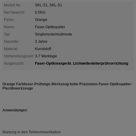
Modell Nr.:
SKL-S1, SKL-S1
Net Gewicht:
0.5KG
Farbe:
Orange
Name:
Faser-Optikspalter
Typ:
Singlemode/mutimode
Garantie:
3 Jahre
Material:
Kunststoff
Vorbereitungszeit:
3-7 Werktage
Faser-Optiktestgerät
Lichtwellenleiterprüfvorrichtung
Ausgesucht:
,
Orange Farbfaser-Prüfungs-Werkzeug-hohe Präzisions-Faser-Optikspalter-
Plastikwerkzeuge
Anwendungen
Wartung in den Telekommunikation