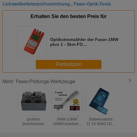
Lichtwellenleiterprüfvorrichtung
Faser-Optik-Tools
,
Erhalten Sie den besten Preis für
Optikstromzähler der Faser-1MW
plus 1 - 5km FO
Prüfvorrichtungs-Sichtstörungs-
Verzeichnis
Fortsetzen
Faser-Prüfungs-Werkzeuge
Mehr
Fiberspalt mit
Faser-Prüfung
Des
Elektron
großem
5MW 10MW
Batteriesatzes
Zähler/d
Durchmesser
20MW bearbeitet
11.1V INNO LBT-
gehen
Sichtschwarz-
40 des
messend
lederne Hülle des
Ladegeräts LBT-
der