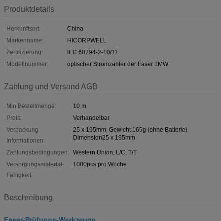
Produktdetails
Herkunftsort:
China
Markenname:
HICORPWELL
Zertifizierung:
IEC 60794-2-10/11
Modellnummer:
optischer Stromzähler der Faser 1MW
Zahlung und Versand AGB
Min Bestellmenge:
10 m
Preis:
Verhandelbar
Verpackung
25 x 195mm, Gewicht 165g (ohne Batterie)
Dimension25 x 195mm
Informationen:
Zahlungsbedingungen:
Western Union, L/C, T/T
Versorgungsmaterial-
1000pcs pro Woche
Fähigkeit:
Beschreibung
Faser-Prüfungs-Werkzeuge