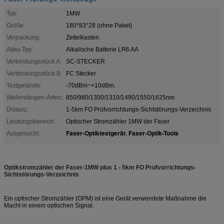
Typ:
1MW
Größe:
180*83*28 (ohne Paket)
Verpackung:
Zettelkasten
Akku-Typ:
Alkalische Batterie LR6 AA
Verbindungsstück A:
SC-STECKER
Verbindungsstück B:
FC Stecker
Testgelände:
-70dBm~+10dBm.
Wellenlängen-Arten::
850/980/1300/1310/1490/1550/1625nm
Distanz:
1-5km FO Prüfvorrichtungs-Sichtstörungs-Verzeichnis
Leistungsbereich:
Optischer Stromzähler 1MW der Faser
Faser-Optiktestgerät
Faser-Optik-Tools
Ausgesucht:
,
Optikstromzähler der Faser-1MW plus 1 - 5km FO Prüfvorrichtungs-
Sichtstörungs-Verzeichnis
Ein optischer Stromzähler (OPM) ist eine Gerät verwendete Maßnahme die
Macht in einem optischen Signal.