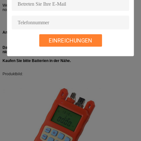
Wenn es mit einer Lichtquelle kombiniert wird, wird das Instrument
normalerweise ein optischer Verlust-Test-Satz genannt.
Anzeige:
EINREICHUNGEN
Da das PostLuftpostpaket nicht Batterien sendet, enthalten alle Produkte
nicht Batterien.
Kaufen Sie bitte Batterien in der Nähe.
Produktbild: