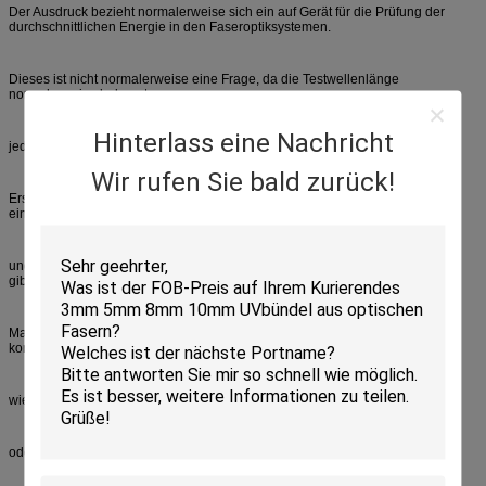
Der Ausdruck bezieht normalerweise sich ein auf Gerät für die Prüfung der
durchschnittlichen Energie in den Faseroptiksystemen.
Dieses ist nicht normalerweise eine Frage, da die Testwellenlänge
normalerweise bekannt,
Hinterlass eine Nachricht
jedoch hat es ein paar Nachteile.
Wir rufen Sie bald zurück!
Erstens muss der Benutzer das Meter auf die korrekte Testwellenlänge
einstellen,
und zweitens, wenn resultiert es andere unechte vorhandene Wellenlängen
gibt, dann falsche Lesungen.
Manchmal optische Stromzähler werden mit einer anderen Testfunktion
kombiniert
wie eine optische Lichtquelle (OLS) oder Sichtstörungs-Verzeichnis (VFL),
oder sein mag ein Subsystem in einem viel größeren Instrument.