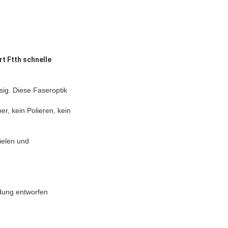
t Ftth schnelle
ig. Diese Faseroptik
, kein Polieren, kein
ielen und
dung entworfen