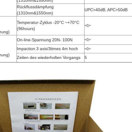
(1310nm&1550nm)
Rückflussdämpfung
UPC>40dB, APC>50dB
(1310nm&1550nm)
Temperatur-Zyklus -20°C ~+70°C
<0>
(96hours)
rung)
On-line-Spannung 20N- 100N
<0>
Impaction 3 axis/3times 4m hoch
<0>
rung)
Zeiten des wiederholten Vorgangs
5