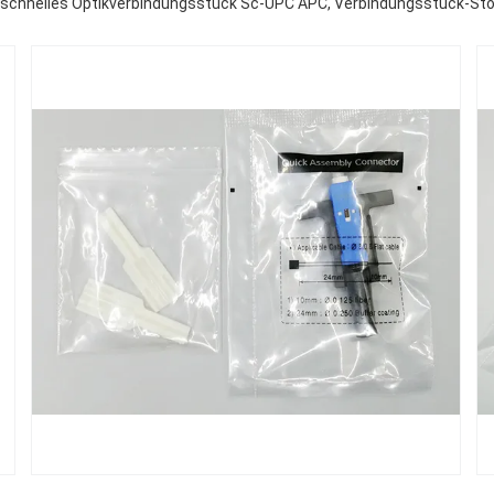
-schnelles Optikverbindungsstück Sc-UPC APC, Verbindungsstück-Stoß