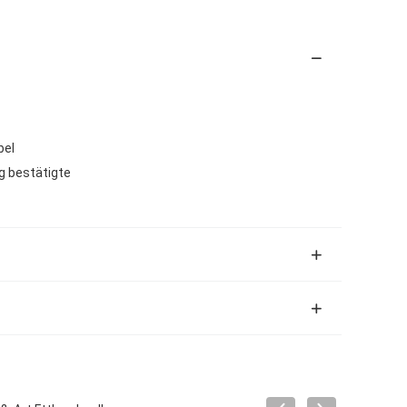
bel
g bestätigte