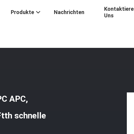
Kontaktiere
Produkte
Nachrichten
Uns
tions-Faser-Schnelles Optikverbindungsstück Sc-UPC APC, Verbindun
PC APC,
tth schnelle