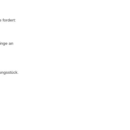
 fordert:
inge an
ungsstück.