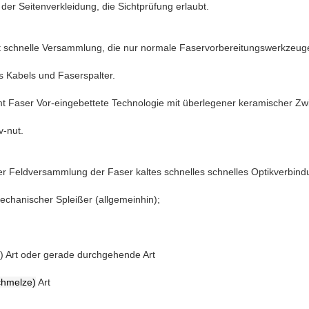
der Seitenverkleidung, die Sichtprüfung erlaubt.
t schnelle Versammlung, die nur normale Faservorbereitungswerkzeuge
 Kabels und Faserspalter.
 Faser Vor-eingebettete Technologie mit überlegener keramischer Zw
v-nut.
der Feldversammlung der Faser kaltes schnelles schnelles Optikverbind
chanischer Spleißer (allgemeinhin);
er) Art oder gerade durchgehende Art
chmelze)
Art