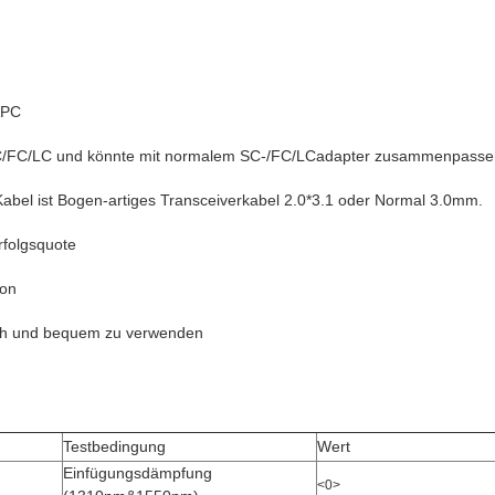
APC
 SC/FC/LC und könnte mit normalem SC-/FC/LCadapter zusammenpasse
abel ist Bogen-artiges Transceiverkabel 2.0*3.1 oder Normal 3.0mm.
rfolgsquote
ion
ach und bequem zu verwenden
Testbedingung
Wert
Einfügungsdämpfung
<0>