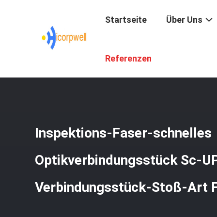
Startseite
Über Uns
Startseite
/
Produkte
/
Faser-Optikbestandteile
/
Inspek
Referenzen
Inspektions-Faser-schnelles
Optikverbindungsstück Sc-U
Verbindungsstück-Stoß-Art F