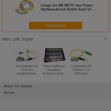
Länge 1m 2M 5M FC des Faser-
Optikausbruch-Kabel-Zopf-12 der
Farbe0.9mm 2.0M 3.0MM Kern
Inspektion 12 Sc-UPC
Fortsetzen
LWL Pigtail
Mehr
Koaxialkabel für
Faser-Optikzopf
Laserdiode DX
Koaxial-
1550 nm,
Inspektion
1550nm 2.5G
Optikzop
orangefarbenes
9/125um 1310nm
DFB faser-
Koaxial-D
Glasfaserkabel
2.5GHz FP u. DFB
Optikzopf
Faser-155
Sc /FC/LC APC
Inspektion 9
und o
Koaxiallaserdiode
/125um Sc /FC/LC
TECHNI
Ändern Sie Sprache
APC Koaxial
German