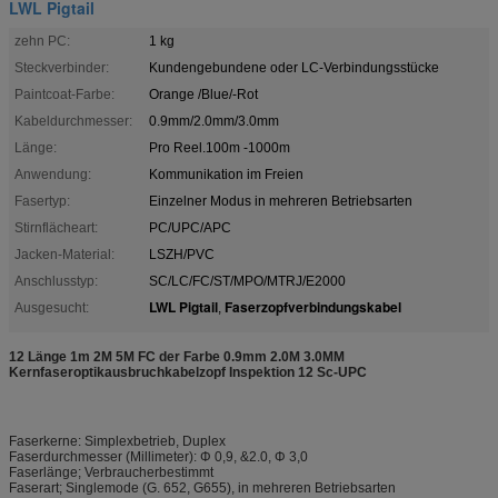
LWL Pigtail
zehn PC:
1 kg
Steckverbinder:
Kundengebundene oder LC-Verbindungsstücke
Paintcoat-Farbe:
Orange /Blue/-Rot
Kabeldurchmesser:
0.9mm/2.0mm/3.0mm
Länge:
Pro Reel.100m -1000m
Anwendung:
Kommunikation im Freien
Fasertyp:
Einzelner Modus in mehreren Betriebsarten
Stirnflächeart:
PC/UPC/APC
Jacken-Material:
LSZH/PVC
Anschlusstyp:
SC/LC/FC/ST/MPO/MTRJ/E2000
LWL Pigtail
Faserzopfverbindungskabel
Ausgesucht:
,
12 Länge 1m 2M 5M FC der Farbe 0.9mm 2.0M 3.0MM
Kernfaseroptikausbruchkabelzopf Inspektion 12 Sc-UPC
Faserkerne: Simplexbetrieb, Duplex
Faserdurchmesser (Millimeter): Φ 0,9, &2.0, Φ 3,0
Faserlänge; Verbraucherbestimmt
Faserart; Singlemode (G. 652, G655), in mehreren Betriebsarten