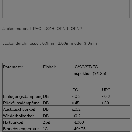
Jackenmaterial: PVC, LSZH, OFNR, OFNP
Jackendurchmesser: 0.9mm, 2.00mm oder 3.0mm
Parameter
Einheit
LC/SC/ST/FC
Inspektion (9/125)
PC
UPC
Einfügungsdämpfung
DB
≤0.3
≤0,2
Rückflussdämpfung
DB
≥45
≥50
Austauschbarkeit
DB
≤0.2
Wiederholbarkeit
DB
≤0.2
Haltbarkeit
Zeit
1000
>
Betriebstemperatur
°C
-40~75