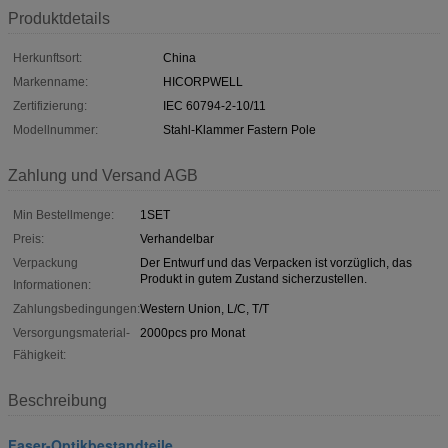
Produktdetails
Herkunftsort:
China
Markenname:
HICORPWELL
Zertifizierung:
IEC 60794-2-10/11
Modellnummer:
Stahl-Klammer Fastern Pole
Zahlung und Versand AGB
Min Bestellmenge:
1SET
Preis:
Verhandelbar
Verpackung
Der Entwurf und das Verpacken ist vorzüglich, das
Produkt in gutem Zustand sicherzustellen.
Informationen:
Zahlungsbedingungen:
Western Union, L/C, T/T
Versorgungsmaterial-
2000pcs pro Monat
Fähigkeit:
Beschreibung
Faser-Optikbestandteile