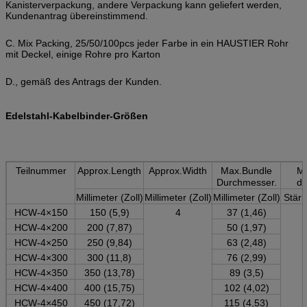
Kanisterverpackung, andere Verpackung kann geliefert werden,
Kundenantrag übereinstimmend.
C. Mix Packing, 25/50/100pcs jeder Farbe in ein HAUSTIER Rohr
mit Deckel, einige Rohre pro Karton
D., gemäß des Antrags der Kunden.
Edelstahl-Kabelbinder-Größen
Teilnummer
Approx.Length
Approx.Width
Max.Bundle
Mi
Durchmesser.
d
Millimeter (Zoll)
Millimeter (Zoll)
Millimeter (Zoll)
Stärk
HCW-4×150
150 (5,9)
4
37 (1,46)
HCW
-4×200
200 (7,87)
50 (1,97)
HCW
-4×250
250 (9,84)
63 (2,48)
HCW
-4×300
300 (11,8)
76 (2,99)
HCW
-4×350
350 (13,78)
89 (3,5)
HCW
-4×400
400 (15,75)
102 (4,02)
HCW
-4×450
450 (17,72)
115 (4,53)