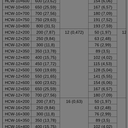
HCW
-10×600
600 (23,62)
154 (6,06)
HCW
-10×650
650 (25,59)
167 (6,57)
HCW
-10×700
700 (27,56)
180 (7,09)
HCW
-10×750
750 (29,63)
191 (7,52)
HCW
-10×800
800 (31,5)
193 (7,59)
HCW
-12×200
200 (7,87)
12 (0,472)
50 (1,97)
12
HCW
-12×250
250 (9,84)
63 (2,48)
HCW
-12×300
300 (11,8)
76 (2,99)
HCW
-12×350
350 (13,78)
89 (3,5)
HCW
-12×400
400 (15,75)
102 (4,02)
HCW
-12×450
450 (17,72)
115 (4,53)
HCW
-12×500
500 (19,69)
128 (5,04)
HCW
-12×550
550 (21,65)
141 (5,55)
HCW
-12×600
600 (23,62)
154 (6,06)
HCW
-12×650
650 (25,59)
167 (6,57)
HCW
-12×700
700 (27,56)
180 (7,09)
HCW
-16×200
200 (7,87)
16 (0,63)
50 (1,97)
HCW
-16×250
250 (9,84)
63 (2,48)
HCW
-16×300
300 (11,8)
76 (2,99)
HCW-16×350
350 (13,78)
89 (3,5)
HCW
-16×400
400 (15,75)
102 (4,02)