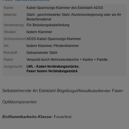
Name:
Kabel-Spannungs-Klammer des Edelstahl-ADSS
Material:
Stahl-, geschmiedeter Stahl, Aluminiumlegierung oder als Ihr
Bedarfsmaterial
Verwendung:
Für Belastungskabelleitung
Struktur:
fastern Klammer
Schlüsselwort:
ADSS-Kabel-Spannungs-Klammer
Art:
fastern Klammer, Pfostenklammer
Rohstoff:
Galvanisierter Stahl
Paket:
Verpackt durch Mehrzwecktasche + Karton + Palette.
LWL - Kabel-Verbindungsstücke
Ausgesucht:
,
Faser fasten Verbindungsstück
Selbstsichernde Art Edelstahl-Bügel
Faser-
bügel/Metallkabelbinder
Optikkomponenten
Entflammbarkeits-Klasse:
Feuerfest.