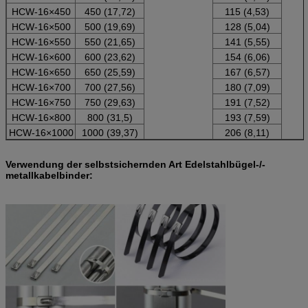
HCW
-16×450
450 (17,72)
115 (4,53)
HCW
-16×500
500 (19,69)
128 (5,04)
HCW
-16×550
550 (21,65)
141 (5,55)
HCW
-16×600
600 (23,62)
154 (6,06)
HCW
-16×650
650 (25,59)
167 (6,57)
HCW
-16×700
700 (27,56)
180 (7,09)
HCW
-16×750
750 (29,63)
191 (7,52)
HCW
-16×800
800 (31,5)
193 (7,59)
HCW
-16×1000
1000 (39,37)
206 (8,11)
Verwendung der selbstsichernden Art Edelstahlbügel-/-
metallkabelbinder: