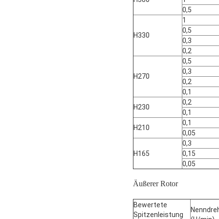
0,5
1
0,5
H330
0,3
0,2
0,5
0,3
H270
0,2
0,1
0,2
H230
0,1
0,1
H210
0,05
0,3
H165
0,15
0,05
Äußerer Rotor
Bewertete
Nenndre
Spitzenleistung