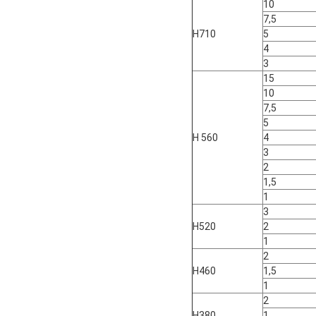
10
7,5
H710
5
4
3
15
10
7,5
5
H 560
4
3
2
1,5
1
3
H520
2
1
2
H460
1,5
1
2
H380
1