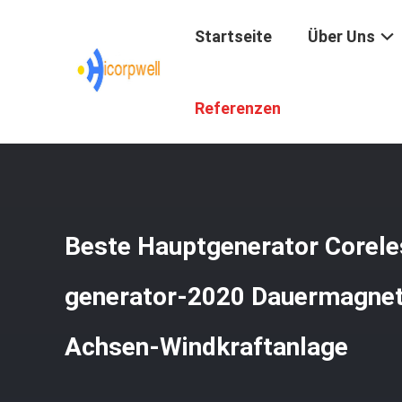
Startseite
Über Uns
Startseite
/
Produkte
/
Intelligente Energie-Anwendung
/
Referenzen
Beste Hauptgenerator Corele
generator-2020 Dauermagnetf
Achsen-Windkraftanlage