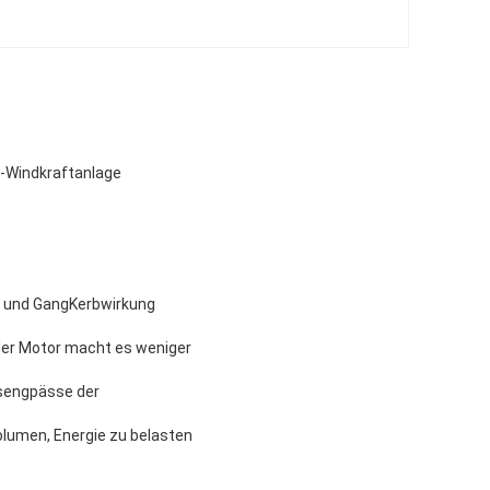
n-Windkraftanlage
e und GangKerbwirkung
ller Motor macht es weniger
sengpässe der
olumen, Energie zu belasten