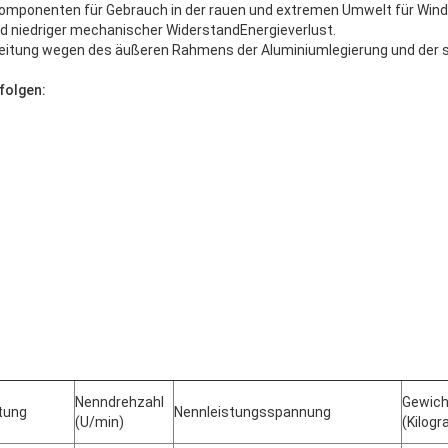
komponenten für Gebrauch in der rauen und extremen Umwelt für Win
d niedriger mechanischer WiderstandEnergieverlust.
tung wegen des äußeren Rahmens der Aluminiumlegierung und der spe
folgen:
Nenndrehzahl
Gewich
tung
Nennleistungsspannung
(U/min)
(Kilog