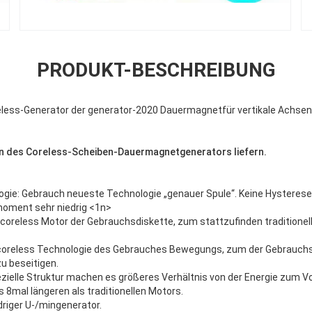
PRODUKT-BESCHREIBUNG
less-Generator der generator-2020 Dauermagnetfür vertikale Achse
en des Coreless-Scheiben-Dauermagnetgenerators liefern.
ogie: Gebrauch neueste Technologie „genauer Spule“. Keine Hysteres
ment sehr niedrig <1n>
r coreless Motor der Gebrauchsdiskette, zum stattzufinden traditione
 coreless Technologie des Gebrauches Bewegungs, zum der Gebrauch
u beseitigen.
ezielle Struktur machen es größeres Verhältnis von der Energie zum V
 8mal längeren als traditionellen Motors.
edriger U-/mingenerator.