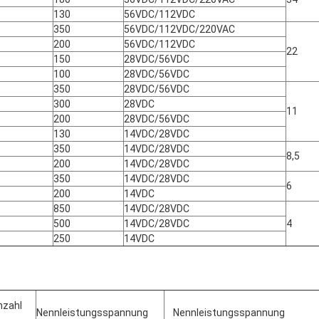
130
56VDC/112VDC
350
56VDC/112VDC/220VAC
200
56VDC/112VDC
22
150
28VDC/56VDC
100
28VDC/56VDC
350
28VDC/56VDC
300
28VDC
11
200
28VDC/56VDC
130
14VDC/28VDC
350
14VDC/28VDC
8,5
200
14VDC/28VDC
350
14VDC/28VDC
6
200
14VDC
850
14VDC/28VDC
500
14VDC/28VDC
4
250
14VDC
hzahl
Nennleistungsspannung
Nennleistungsspannung