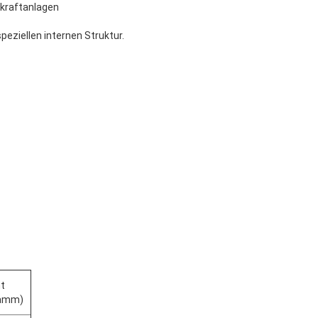
dkraftanlagen
ziellen internen Struktur.
t
ramm)