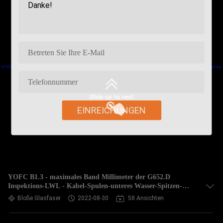
EINREICHUNGEN
YOFC B1.3 - maximales Band Millimeter der G652.D
Inspektions-LWL - Kabel-Spulen-unteres Wasser-Spitzen-
bloßes Faser-OM3 OM4
Bloße Glasfaser
2022-08-30
58 Ansichten