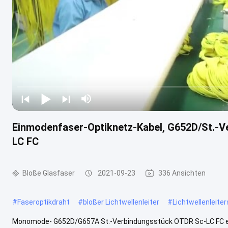
Einmodenfaser-Optiknetz-Kabel, G652D/St.-V
LC FC
Bloße Glasfaser
2021-09-23
336 Ansichten
#
Faseroptikdraht
#
bloßer Lichtwellenleiter
#
Lichtwellenleiter
Monomode- G652D/G657A St.-Verbindungsstück OTDR Sc-LC FC ent