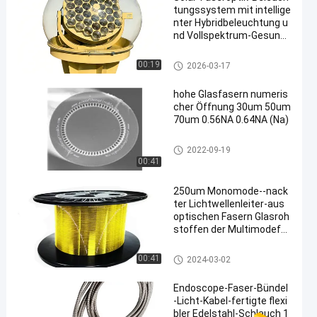
tungssystem mit intellige
nter Hybridbeleuchtung u
nd Vollspektrum-Gesund
heitslicht
Bloße Glasfaser
00:19
2026-03-17
hohe Glasfasern numeris
cher Öffnung 30um 50um
70um 0.56NA 0.64NA (Na)
Bloße Glasfaser
2022-09-19
00:41
250um Monomode--nack
ter Lichtwellenleiter-aus
optischen Fasern Glasroh
stoffen der Multimodefa
ser-900um zu den Single
mode G652D
Bloße Glasfaser
00:41
2024-03-02
Endoscope-Faser-Bündel
-Licht-Kabel-fertigte flexi
bler Edelstahl-Schlauch 1