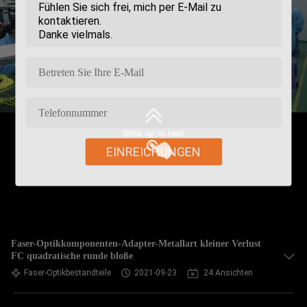
EINREICHUNGEN
Faser-Optikkomponenten-Adapter-Metallart kleiner Verlust
FC quadratische runde bloße
Faser-Optikbestandteile
2021-09-23
24 Ansichten