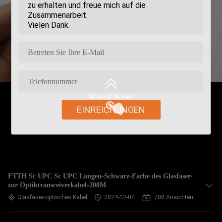
EINREICHUNGEN
FTTH Sc UPC Sc UPC Längen-Schwarz-Farbe des Glasfaser-
zur Optiktransceiverkabel-200M
Glasfaser-optisches Kabel
2024-12-04
708 Ansichten