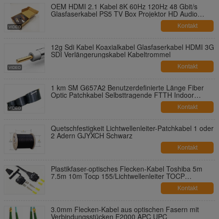
OEM HDMI 2.1 Kabel 8K 60Hz 120Hz 48 Gbit/s
Glasfaserkabel PS5 TV Box Projektor HD Audio
Video Kabel 8K 1,5M 3M 5M HDMI Glasfaserkabel
Kontakt
12g Sdi Kabel Koaxialkabel Glasfaserkabel HDMI 3G
SDI Verlängerungskabel Kabeltrommel
Kontakt
1 km SM G657A2 Benutzerdefinierte Länge Fiber
Optic Patchkabel Selbsttragende FTTH Indoor
Leichtgewicht
Kontakt
Quetschfestigkeit Lichtwellenleiter-Patchkabel 1 oder
2 Adern GJYXCH Schwarz
Kontakt
Plastikfaser-optisches Flecken-Kabel Toshiba 5m
7.5m 10m Tocp 155/Lichtwellenleiter TOCP
255/TOCP 200
Kontakt
3.0mm Flecken-Kabel aus optischen Fasern mit
Verbindungsstücken E2000 APC UPC