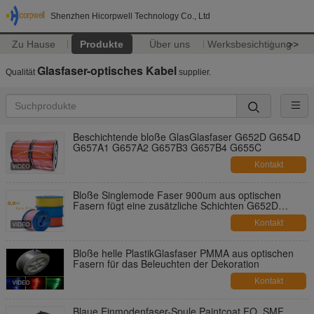
Shenzhen Hicorpwell Technology Co., Ltd
Zu Hause
Produkte
Über uns
Werksbesichtigung
>>
Glasfaser-optisches Kabel
Qualität
supplier.
Beschichtende bloße GlasGlasfaser G652D G654D
G657A1 G657A2 G657B3 G657B4 G655C
Kontakt
Bloße Singlemode Faser 900um aus optischen
Fasern fügt eine zusätzliche Schichten G652D
G657A1 G657A2 Inspektion für FO-Kabel-Produktion
Kontakt
hinzu
Bloße helle PlastikGlasfaser PMMA aus optischen
Fasern für das Beleuchten der Dekoration
Kontakt
Blaue Einmodenfaser-Spule Paintcoat FO, SMF